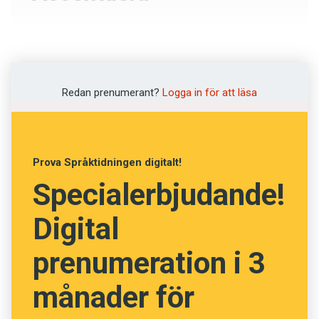
Förvanska
Framhålla
Redan prenumerant?
Logga in för att läsa
Imitera
Svamla
Prova Språktidningen digitalt!
Specialerbjudande!
NÄSTA FRÅGA
Digital
prenumeration i 3
månader för