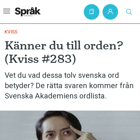
KVISS
Känner du till orden?
Hem
(Kviss #283)
Artiklar
Krönikor
Vet du vad dessa tolv svenska ord
betyder? De rätta svaren kommer från
Språkfrågor
Svenska Akademiens ordlista.
Skrivtips
Bokrecensioner
Kviss
Podden