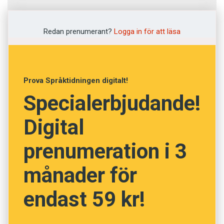
Fråga
1
av
12
Redan prenumerant?
Logga in för att läsa
Accentuera
Förvanska
Prova Språktidningen digitalt!
Specialerbjudande!
Framhålla
Digital
Imitera
prenumeration i 3
Svamla
månader för
NÄSTA FRÅGA
endast 59 kr!