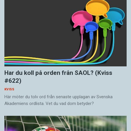
Har du koll på orden från SAOL? (Kviss
#622)
KVISS
Här möter du tolv ord från senaste upplagan av Svenska
Akademiens ordlista. Vet du vad dom betyder?