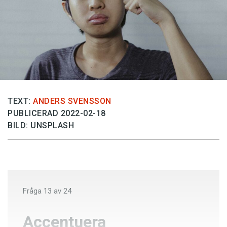
Anmäl till språkpolisen
Föreslå nyord
Annonsera
Prenumerera
Läs Språktidningen digitalt
Press
TEXT:
ANDERS SVENSSON
PUBLICERAD 2022-02-18
BILD: UNSPLASH
Fråga
13
av
24
Accentuera