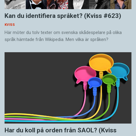
Kan du identifiera språket? (Kviss #623)
KVISS
Här möter du tolv texter om svenska skådespelare på olika
språk hämtade från Wikipedia. Men vilka är språken?
Har du koll på orden från SAOL? (Kviss