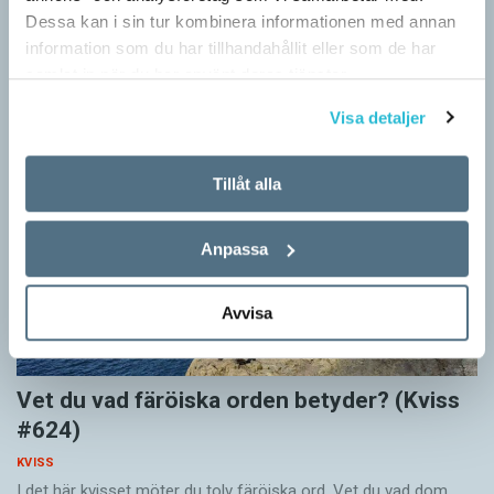
KVISS
Dessa kan i sin tur kombinera informationen med annan
Vet du vad dom här tolv svenska orden betyder? Dom rätta
information som du har tillhandahållit eller som de har
svaren kommer från Svenska Akademiens ordlista.
samlat in när du har använt deras tjänster.
Visa detaljer
Tillåt alla
Anpassa
Avvisa
Vet du vad färöiska orden betyder? (Kviss
#624)
KVISS
I det här kvisset möter du tolv färöiska ord. Vet du vad dom