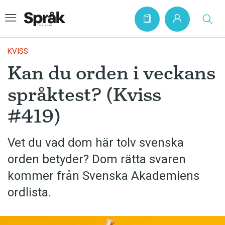
KVISS
Kan du orden i veckans
Hem
språktest? (Kviss
Artiklar
#419)
Krönikor
Språkfrågor
Vet du vad dom här tolv svenska
Skrivtips
orden betyder? Dom rätta svaren
Bokrecensioner
kommer från Svenska Akademiens
ordlista.
Kviss
Podden