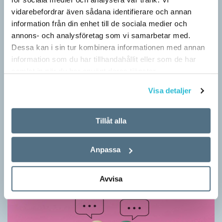
vidarebefordrar även sådana identifierare och annan
information från din enhet till de sociala medier och
annons- och analysföretag som vi samarbetar med.
Dessa kan i sin tur kombinera informationen med annan
information som du har tillhandahållit eller som de har
samlat in när du har använt deras tjänster.
Visa detaljer
Vilket språk är detta? (Kviss #626)
KVISS
Tillåt alla
I det här kvisset möter du texter om berömda svenska
författare på tolv olika språk hämtade från Wikipedia. Men vilka
är språken?
Anpassa
Avvisa