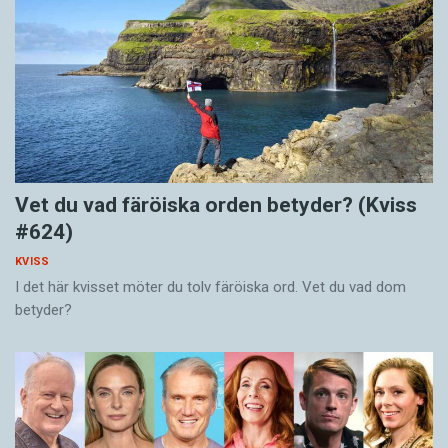
Vet du vad färöiska orden betyder? (Kviss
#624)
KVISS
I det här kvisset möter du tolv färöiska ord. Vet du vad dom
betyder?