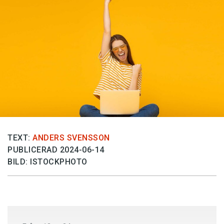
Anmäl till språkpolisen
Föreslå nyord
Annonsera
Prenumerera
Läs Språktidningen digitalt
Press
TEXT:
ANDERS SVENSSON
PUBLICERAD 2024-06-14
BILD: ISTOCKPHOTO