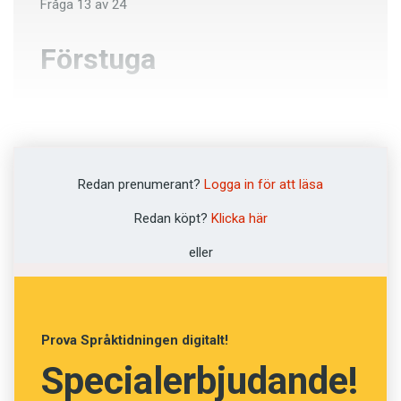
Fråga
13
av
24
Förstuga
Grovkök
Vardagsrum
Redan prenumerant?
Logga in för att läsa
Gillestuga
Redan köpt?
Klicka här
Farstu
eller
NÄSTA FRÅGA
Prova Språktidningen digitalt!
Specialerbjudande!