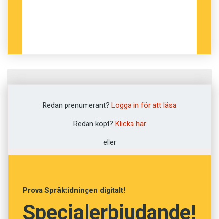
Fråga
1
av
12
Redan prenumerant?
Logga in för att läsa
Förstuga
Redan köpt?
Klicka här
eller
Grovkök
Vardagsrum
Prova Språktidningen digitalt!
Gillestuga
Specialerbjudande!
Farstu