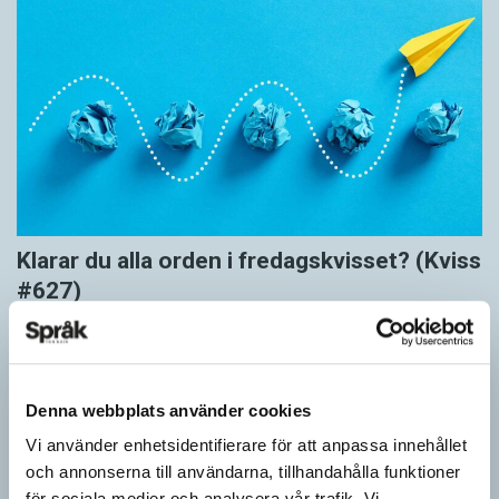
Klarar du alla orden i fredagskvisset? (Kviss
#627)
KVISS
Vet du vad dom här tolv orden betyder? Dom korrekta svaren är
hämtade ur Svenska Akademiens ordlista.
Denna webbplats använder cookies
Vi använder enhetsidentifierare för att anpassa innehållet
och annonserna till användarna, tillhandahålla funktioner
för sociala medier och analysera vår trafik. Vi