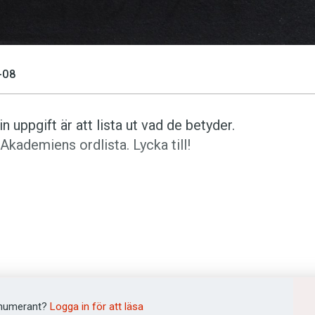
-08
 uppgift är att lista ut vad de betyder.
kademiens ordlista. Lycka till!
ngen för 99 kronor.
yder? (Kviss #225)
numerant?
Logga in för att läsa