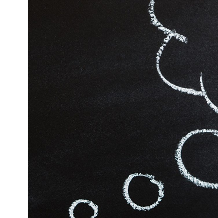
Kviss
Podden
Anmäl till 
Föreslå nyo
Annonsera
Prenumerer
Läs Språkti
Press