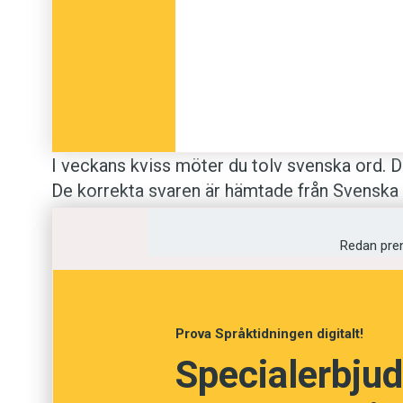
I veckans kviss möter du tolv svenska ord. Din
De korrekta svaren är hämtade från Svenska A
Anders
Redan pre
Foto: Pexels
Prova Språktidningen digitalt!
Prenumerera! Pröva 2 nummer av Språktidni
Specialerbjud