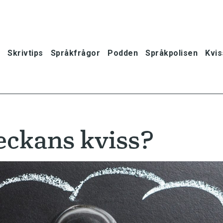
Skrivtips
Språkfrågor
Podden
Språkpolisen
Kvis
eckans kviss?
oner