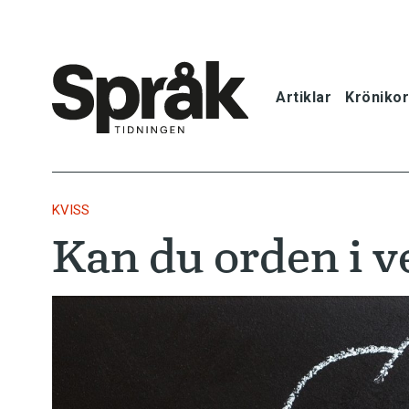
Artiklar
Krönikor
Hem
Artiklar
KVISS
Kan du orden i v
Krönikor
Språkfrågor
Skrivtips
Bokrecensi