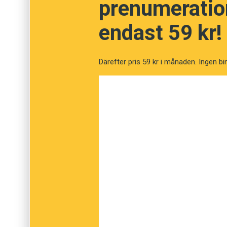
Vet du vad orden bet
prenumeration
endast 59 kr!
Fråga
1
av
12
Därefter pris 59 kr i månaden. Ingen bi
Kultivera
Förädla
Avguda
Offra
Teoretisera