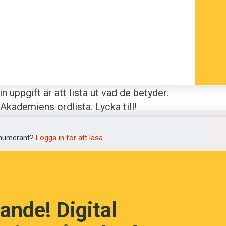
 uppgift är att lista ut vad de betyder.
kademiens ordlista. Lycka till!
numerant?
Logga in för att läsa
ngen för 99 kronor.
ande! Digital