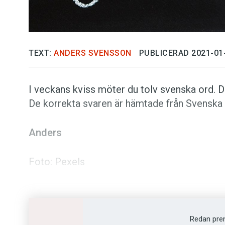
TEXT:
ANDERS SVENSSON
PUBLICERAD 2021-01
I veckans kviss möter du tolv svenska ord. Din
De korrekta svaren är hämtade från Svenska A
Anders
Foto: Pexels
Prenumerera! Pröva 2 nummer av Språktidni
Vet du vad orden bet
Redan pre