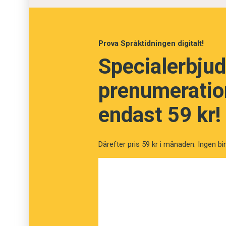
Fråga
13
av
24
Prova Språktidningen digitalt!
Specialerbjud
Kultivera
prenumeration
Förädla
endast 59 kr!
Avguda
Därefter pris 59 kr i månaden. Ingen bi
Offra
Teoretisera