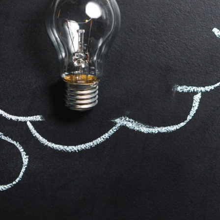
språkpolisen
rd
a
dningen digitalt