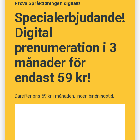
Prova Språktidningen digitalt!
Specialerbjudande!
Foto: Pixabay
Digital
Vet du vad orden betyder?
prenumeration i 3
(Kviss #166)
månader för
endast 59 kr!
Fråga
1
av
12
Mulvante
Därefter pris 59 kr i månaden. Ingen bindningstid.
Tumvante
Skyddshandske