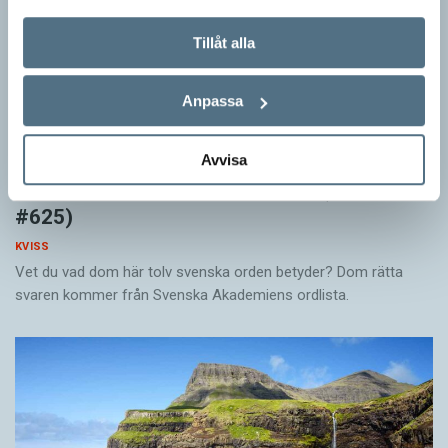
Tillåt alla
Anpassa
Avvisa
Känner du till orden från SAOL? (Kviss
#625)
KVISS
Vet du vad dom här tolv svenska orden betyder? Dom rätta
svaren kommer från Svenska Akademiens ordlista.