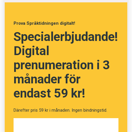
Vet du vad orden betyder?
(Kviss #166)
Prova Språktidningen digitalt!
Specialerbjudande!
Fråga
13
av
24
Digital
Mulvante
prenumeration i 3
månader för
Tumvante
endast 59 kr!
Skyddshandske
Fingervante
Därefter pris 59 kr i månaden. Ingen bindningstid.
Boxhandske