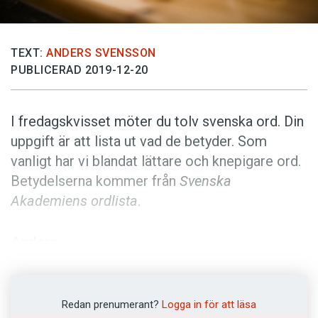
Anmäl till språkpolisen
Föreslå nyord
TEXT:
ANDERS SVENSSON
Annonsera
PUBLICERAD 2019-12-20
Prenumerera
Läs Språktidningen digitalt
I fredagskvisset möter du tolv svenska ord. Din
Press
uppgift är att lista ut vad de betyder. Som
vanligt har vi blandat lättare och knepigare ord.
Betydelserna kommer från
Svenska
Akademiens ordlista
.
Anders
Foto: Pixabay
Redan prenumerant?
Logga in för att läsa