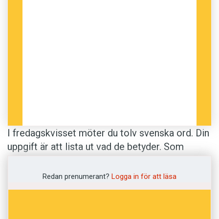
I fredagskvisset möter du tolv svenska ord. Din
uppgift är att lista ut vad de betyder. Som
vanligt har vi blandat lättare och knepigare ord.
Betydelserna kommer från
Svenska
Redan prenumerant?
Logga in för att läsa
Akademiens ordlista
.
Anders