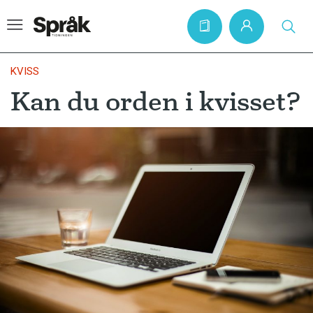
KVISS
Kan du orden i kvisset?
Hem
Artiklar
Krönikor
Språkfrågor
Skrivtips
Bokrecensioner
Kviss
Podden