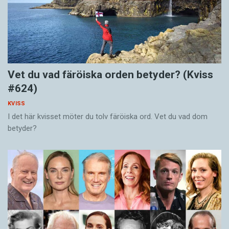
Vet du vad färöiska orden betyder? (Kviss
#624)
KVISS
I det här kvisset möter du tolv färöiska ord. Vet du vad dom
betyder?