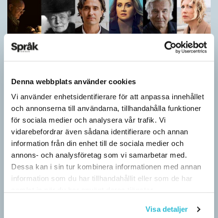
Denna webbplats använder cookies
Vi använder enhetsidentifierare för att anpassa innehållet
och annonserna till användarna, tillhandahålla funktioner
Vilket språk är detta? (Kviss #626)
för sociala medier och analysera vår trafik. Vi
KVISS
vidarebefordrar även sådana identifierare och annan
I det här kvisset möter du texter om berömda svenska
information från din enhet till de sociala medier och
författare på tolv olika språk hämtade från Wikipedia. Men vilka
annons- och analysföretag som vi samarbetar med.
är språken?
Dessa kan i sin tur kombinera informationen med annan
information som du har tillhandahållit eller som de har
samlat in när du har använt deras tjänster.
Visa detaljer