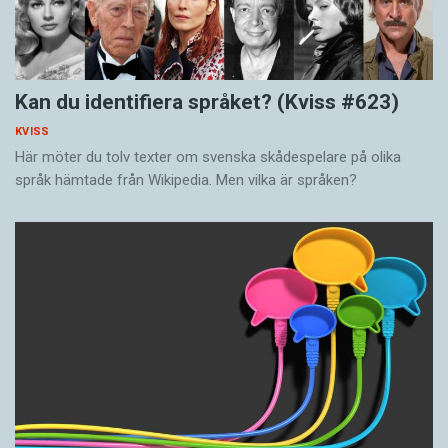
Kan du identifiera språket? (Kviss #623)
KVISS
Här möter du tolv texter om svenska skådespelare på olika
språk hämtade från Wikipedia. Men vilka är språken?