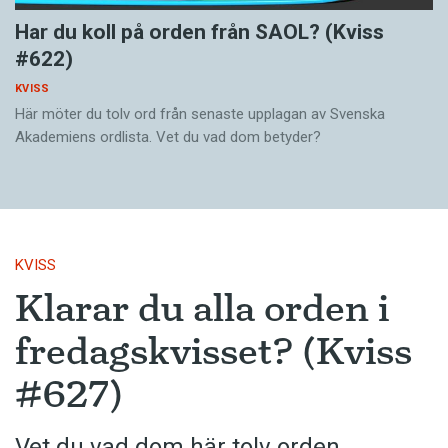
Har du koll på orden från SAOL? (Kviss
#622)
KVISS
Här möter du tolv ord från senaste upplagan av Svenska
Akademiens ordlista. Vet du vad dom betyder?
KVISS
Klarar du alla orden i
fredagskvisset? (Kviss
#627)
Vet du vad dom här tolv orden