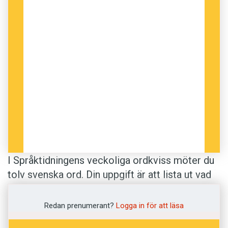
I Språktidningens veckoliga ordkviss möter du
tolv svenska ord. Din uppgift är att lista ut vad
de betyder. De rätta svarens betydelser är
hämtade från
Svenska Akademiens ordlista
.
Redan prenumerant?
Logga in för att läsa