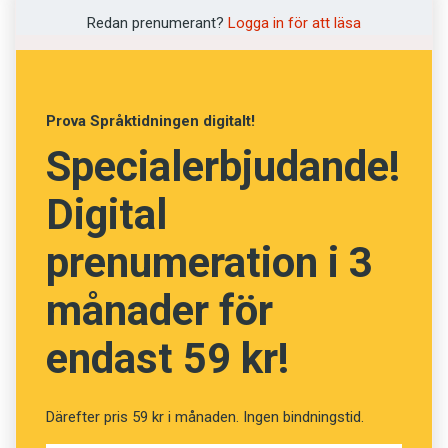
Vet du vad orden betyder?
Redan prenumerant?
Logga in för att läsa
(Kviss #182)
Prova Språktidningen digitalt!
Specialerbjudande!
Fråga
13
av
24
Digital
Additament
prenumeration i 3
Tillägg
månader för
Tämjning
endast 59 kr!
Stödstrumpa
Spatserkäpp
Därefter pris 59 kr i månaden. Ingen bindningstid.