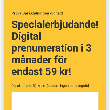
Anders
Prova Språktidningen digitalt!
Foto: Unsplash
Specialerbjudande!
Vet du vad orden betyder?
Digital
(Kviss #182)
prenumeration i 3
månader för
Fråga
1
av
12
endast 59 kr!
Additament
Därefter pris 59 kr i månaden. Ingen bindningstid.
Tillägg
Tämjning