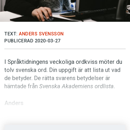
Anmäl till språkpolisen
Föreslå nyord
Annonsera
TEXT:
ANDERS SVENSSON
Prenumerera
PUBLICERAD 2020-03-27
Läs Språktidningen digitalt
Press
I Språktidningens veckoliga ordkviss möter du
tolv svenska ord. Din uppgift är att lista ut vad
de betyder. De rätta svarens betydelser är
hämtade från
Svenska Akademiens ordlista
.
Anders
Foto: Unsplash