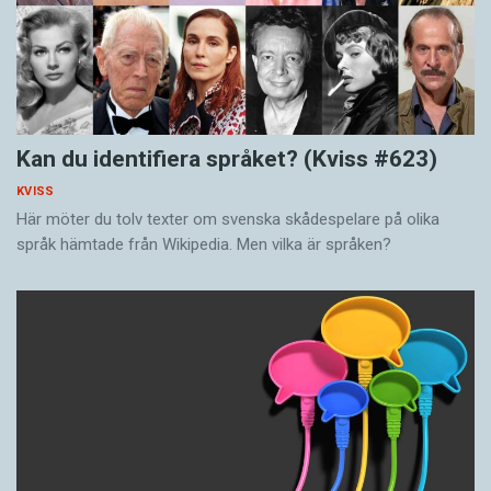
Kan du identifiera språket? (Kviss #623)
KVISS
Här möter du tolv texter om svenska skådespelare på olika
språk hämtade från Wikipedia. Men vilka är språken?