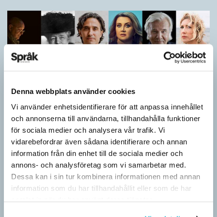
Denna webbplats använder cookies
Vi använder enhetsidentifierare för att anpassa innehållet
och annonserna till användarna, tillhandahålla funktioner
för sociala medier och analysera vår trafik. Vi
Vilket språk är detta? (Kviss #626)
vidarebefordrar även sådana identifierare och annan
KVISS
information från din enhet till de sociala medier och
I det här kvisset möter du texter om berömda svenska
annons- och analysföretag som vi samarbetar med.
författare på tolv olika språk hämtade från Wikipedia. Men vilka
Dessa kan i sin tur kombinera informationen med annan
är språken?
information som du har tillhandahållit eller som de har
samlat in när du har använt deras tjänster.