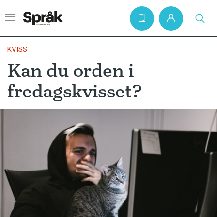
KVISS
Kan du orden i
Hem
fredagskvisset?
Artiklar
Krönikor
Språkfrågor
Skrivtips
Bokrecensioner
Kviss
Podden