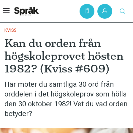
KVISS
Kan du orden från
Hem
högskoleprovet hösten
Artiklar
1982? (Kviss #609)
Krönikor
Språkfrågor
Här möter du samtliga 30 ord från
Skrivtips
orddelen i det högskoleprov som hölls
Bokrecensioner
den 30 oktober 1982! Vet du vad orden
betyder?
Kviss
Podden