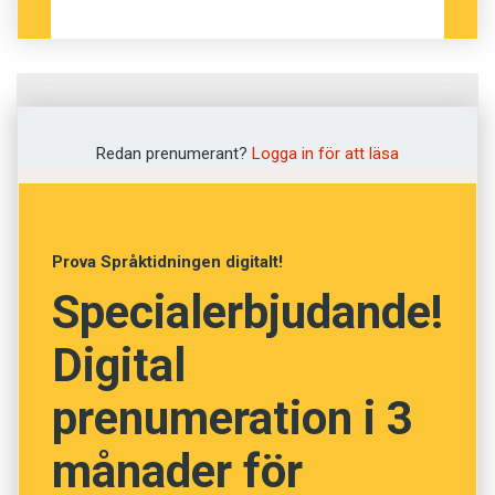
Fråga
1
av
30
Redan prenumerant?
Logga in för att läsa
Fingerad
Upprepad
Prova Språktidningen digitalt!
Specialerbjudande!
Låtsad
Digital
Ändrad
prenumeration i 3
Avklarad
Fastställd
månader för