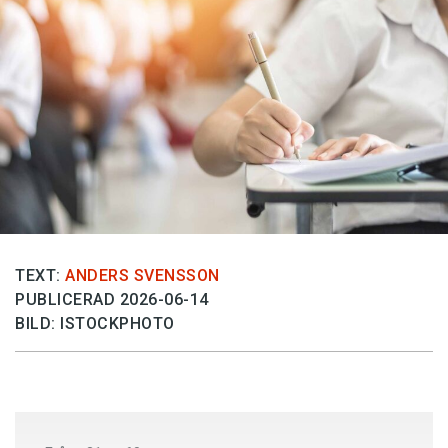
Anmäl till språkpolisen
Föreslå nyord
Annonsera
Prenumerera
Läs Språktidningen digitalt
Press
TEXT:
ANDERS SVENSSON
PUBLICERAD 2026-06-14
BILD: ISTOCKPHOTO