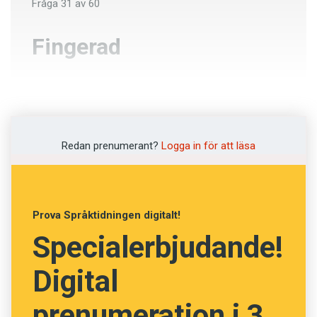
Fråga
31
av
60
Fingerad
Upprepad
Låtsad
Redan prenumerant?
Logga in för att läsa
Ändrad
Avklarad
Prova Språktidningen digitalt!
Fastställd
Specialerbjudande!
Digital
NÄSTA FRÅGA
prenumeration i 3