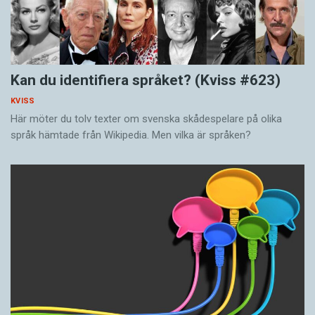
Kan du identifiera språket? (Kviss #623)
KVISS
Här möter du tolv texter om svenska skådespelare på olika
språk hämtade från Wikipedia. Men vilka är språken?