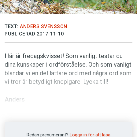
Anmäl till språkpolisen
Föreslå nyord
Annonsera
TEXT:
ANDERS SVENSSON
PUBLICERAD 2017-11-10
Prenumerera
Läs Språktidningen digitalt
Här är fredagskvisset! Som vanligt testar du
Press
dina kunskaper i ordförståelse. Och som vanligt
blandar vi en del lättare ord med några ord som
vi tror är betydligt knepigare. Lycka till!
Anders
Foto: Istockphoto
Vad betyder orden? (Kviss
Redan prenumerant?
Logga in för att läsa