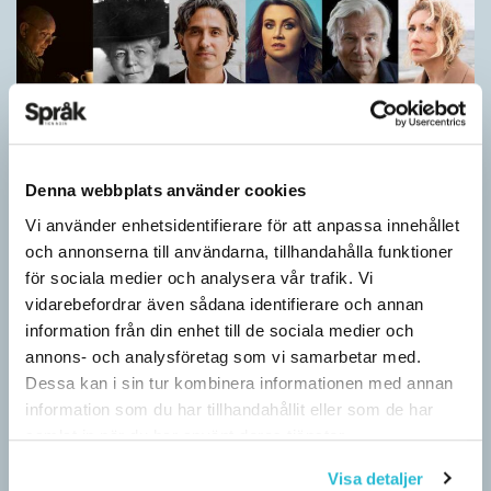
Denna webbplats använder cookies
Vi använder enhetsidentifierare för att anpassa innehållet
och annonserna till användarna, tillhandahålla funktioner
Vilket språk är detta? (Kviss #626)
för sociala medier och analysera vår trafik. Vi
vidarebefordrar även sådana identifierare och annan
KVISS
information från din enhet till de sociala medier och
I det här kvisset möter du texter om berömda svenska
annons- och analysföretag som vi samarbetar med.
författare på tolv olika språk hämtade från Wikipedia. Men vilka
Dessa kan i sin tur kombinera informationen med annan
är språken?
information som du har tillhandahållit eller som de har
samlat in när du har använt deras tjänster.
Visa detaljer