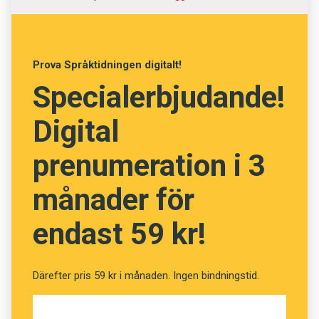
#44)
Prova Språktidningen digitalt!
Specialerbjudande!
Fråga
13
av
24
Digital
Otidig
prenumeration i 3
Oförskämd
månader för
Föråldrad
endast 59 kr!
Morgonpigg
Kvällstrött
Därefter pris 59 kr i månaden. Ingen bindningstid.