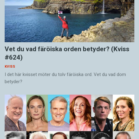
Vet du vad färöiska orden betyder? (Kviss
#624)
KVISS
I det här kvisset möter du tolv färöiska ord. Vet du vad dom
betyder?