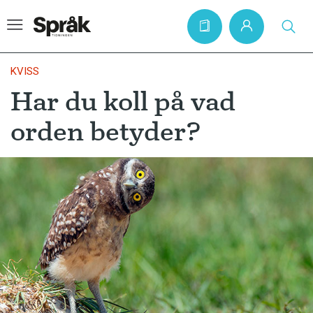
KVISS
Har du koll på vad
Hem
orden betyder?
Artiklar
Krönikor
Språkfrågor
Skrivtips
Bokrecensioner
Kviss
Podden