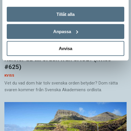
Tillåt alla
Anpassa
Avvisa
Känner du till orden från SAOL? (Kviss
#625)
KVISS
Vet du vad dom här tolv svenska orden betyder? Dom rätta
svaren kommer från Svenska Akademiens ordlista.