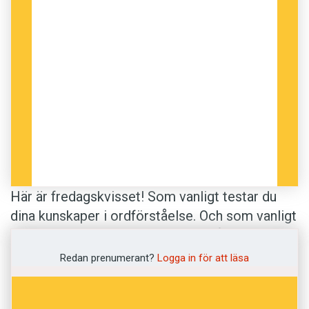
Här är fredagskvisset! Som vanligt testar du
dina kunskaper i ordförståelse. Och som vanligt
blandar vi en del lättare ord med några ord som
vi tror är betydligt knepigare. Lycka till!
Redan prenumerant?
Logga in för att läsa
Anders