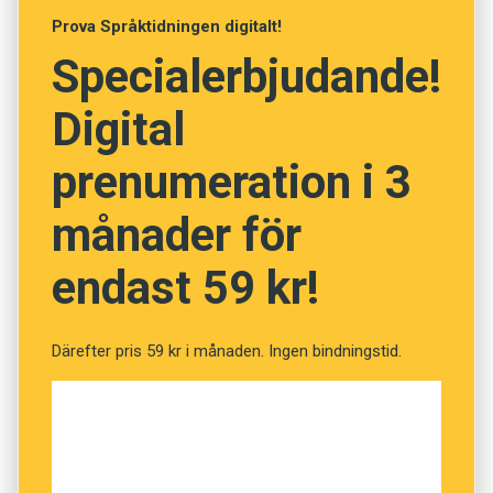
Prova Språktidningen digitalt!
Foto: Istockphoto
Specialerbjudande!
Vad betyder orden? (Kviss
Digital
#44)
prenumeration i 3
månader för
Fråga
1
av
12
endast 59 kr!
Otidig
Därefter pris 59 kr i månaden. Ingen bindningstid.
Oförskämd
Föråldrad
Morgonpigg