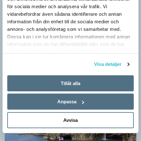
för sociala medier och analysera vår trafik. Vi
vidarebefordrar även sådana identifierare och annan
information från din enhet till de sociala medier och
annons- och analysföretag som vi samarbetar med.
Dessa kan i sin tur kombinera informationen med annan
information som du har tillhandahållit eller som de har
Känner du till orden från SAOL? (Kviss
samlat in när du har använt deras tjänster.
#625)
Visa detaljer
KVISS
Vet du vad dom här tolv svenska orden betyder? Dom rätta
svaren kommer från Svenska Akademiens ordlista.
Tillåt alla
Anpassa
Avvisa