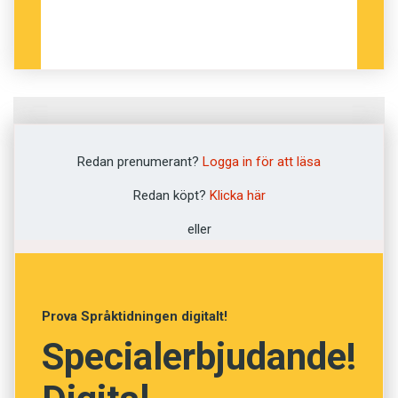
Fråga
1
av
12
Redan prenumerant?
Logga in för att läsa
Ränna
Redan köpt?
Klicka här
eller
Tina
Krackelera
Prova Språktidningen digitalt!
Pilka
Specialerbjudande!
Springa