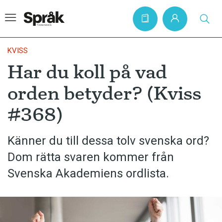
KVISS
Har du koll på vad
Hem
orden betyder? (Kviss
Artiklar
#368)
Krönikor
Språkfrågor
Känner du till dessa tolv svenska ord?
Skrivtips
Dom rätta svaren kommer från
Bokrecensioner
Svenska Akademiens ordlista.
Kviss
Podden