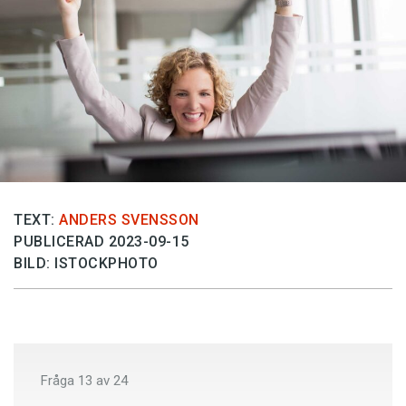
Anmäl till språkpolisen
Föreslå nyord
Annonsera
Prenumerera
Läs Språktidningen digitalt
Press
TEXT:
ANDERS SVENSSON
PUBLICERAD 2023-09-15
BILD: ISTOCKPHOTO
Fråga
13
av
24