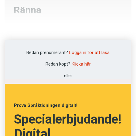
Ränna
Tina
Krackelera
Redan prenumerant?
Logga in för att läsa
Pilka
Redan köpt?
Klicka här
Springa
eller
NÄSTA FRÅGA
Prova Språktidningen digitalt!
Specialerbjudande!
Digital