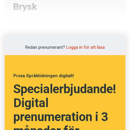
Brysk
Sovjetisk
Tvär
Redan prenumerant?
Logga in för att läsa
Snål
Bräcklig
Prova Språktidningen digitalt!
Specialerbjudande!
NÄSTA FRÅGA
Digital
prenumeration i 3