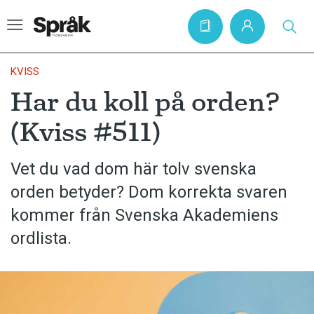
KVISS
Har du koll på orden?
Hem
(Kviss #511)
Artiklar
Krönikor
Vet du vad dom här tolv svenska
orden betyder? Dom korrekta svaren
Språkfrågor
kommer från Svenska Akademiens
Skrivtips
ordlista.
Bokrecensioner
Kviss
Podden