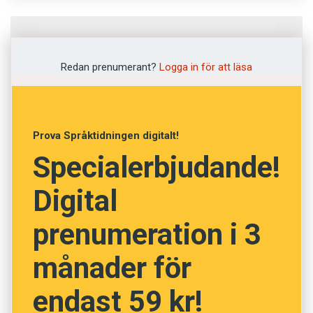
Fråga
1
av
12
Redan prenumerant?
Logga in för att läsa
Brysk
Sovjetisk
Prova Språktidningen digitalt!
Specialerbjudande!
Tvär
Digital
Snål
prenumeration i 3
Bräcklig
månader för
NÄSTA FRÅGA
endast 59 kr!