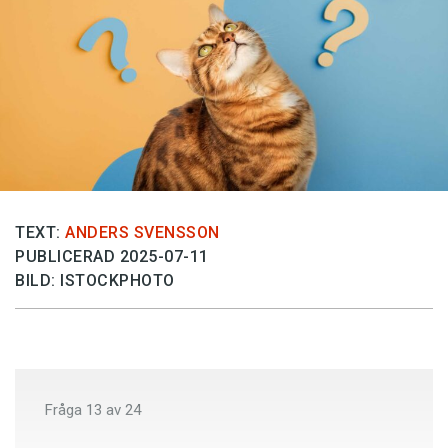
Anmäl till språkpolisen
Föreslå nyord
Annonsera
Prenumerera
Läs Språktidningen digitalt
Press
TEXT:
ANDERS SVENSSON
PUBLICERAD 2025-07-11
BILD: ISTOCKPHOTO
Fråga
13
av
24