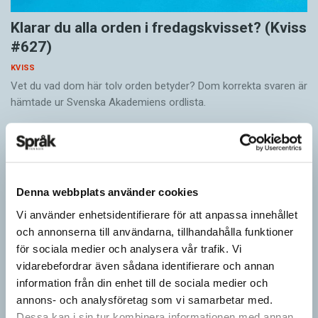
Klarar du alla orden i fredagskvisset? (Kviss
#627)
KVISS
Vet du vad dom här tolv orden betyder? Dom korrekta svaren är
hämtade ur Svenska Akademiens ordlista.
Denna webbplats använder cookies
Vi använder enhetsidentifierare för att anpassa innehållet
och annonserna till användarna, tillhandahålla funktioner
för sociala medier och analysera vår trafik. Vi
vidarebefordrar även sådana identifierare och annan
information från din enhet till de sociala medier och
annons- och analysföretag som vi samarbetar med.
Vilket språk är detta? (Kviss #626)
Dessa kan i sin tur kombinera informationen med annan