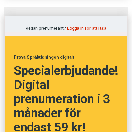
Fråga
1
av
12
Redan prenumerant?
Logga in för att läsa
Falsifikat
Motbevis
Prova Språktidningen digitalt!
Specialerbjudande!
Alibi
Digital
Förfalskning
prenumeration i 3
Mikrokopia
månader för
NÄSTA FRÅGA
endast 59 kr!