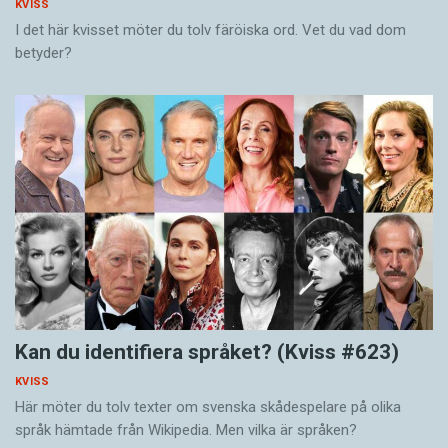
KVISS
I det här kvisset möter du tolv färöiska ord. Vet du vad dom
betyder?
Kan du identifiera språket? (Kviss #623)
KVISS
Här möter du tolv texter om svenska skådespelare på olika
språk hämtade från Wikipedia. Men vilka är språken?