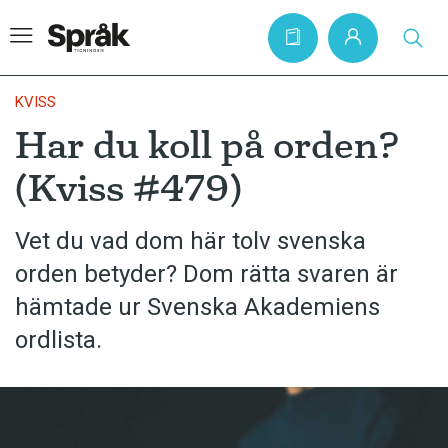
KVISS
Har du koll på orden?
Hem
(Kviss #479)
Artiklar
Krönikor
Vet du vad dom här tolv svenska
orden betyder? Dom rätta svaren är
Språkfrågor
hämtade ur Svenska Akademiens
Skrivtips
ordlista.
Bokrecensioner
Kviss
Podden