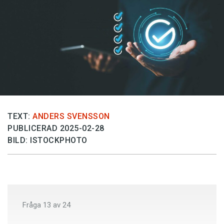
Anmäl till språkpolisen
Föreslå nyord
Annonsera
Prenumerera
Läs Språktidningen digitalt
Press
TEXT:
ANDERS SVENSSON
PUBLICERAD 2025-02-28
BILD: ISTOCKPHOTO
Fråga
13
av
24