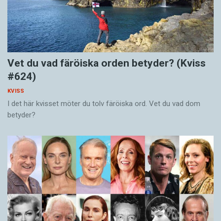
Vet du vad färöiska orden betyder? (Kviss
#624)
KVISS
I det här kvisset möter du tolv färöiska ord. Vet du vad dom
betyder?