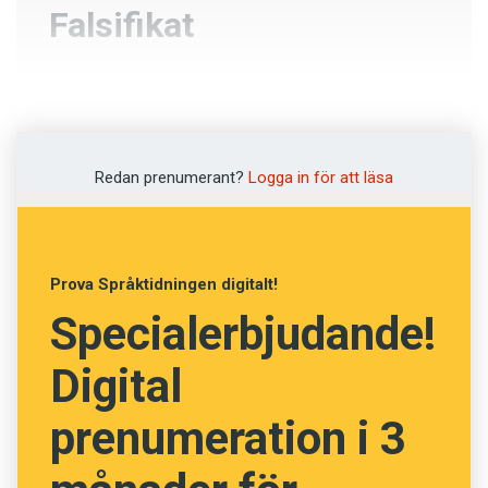
Falsifikat
Motbevis
Alibi
Redan prenumerant?
Logga in för att läsa
Förfalskning
Mikrokopia
Prova Språktidningen digitalt!
Specialerbjudande!
NÄSTA FRÅGA
Digital
prenumeration i 3