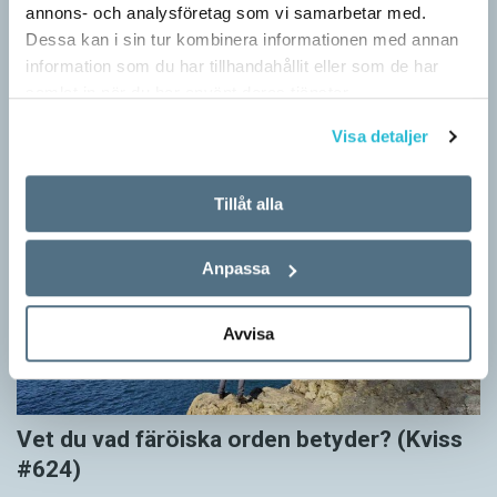
annons- och analysföretag som vi samarbetar med.
#625)
Dessa kan i sin tur kombinera informationen med annan
KVISS
information som du har tillhandahållit eller som de har
Vet du vad dom här tolv svenska orden betyder? Dom rätta
samlat in när du har använt deras tjänster.
svaren kommer från Svenska Akademiens ordlista.
Visa detaljer
Tillåt alla
Anpassa
Avvisa
Vet du vad färöiska orden betyder? (Kviss
#624)