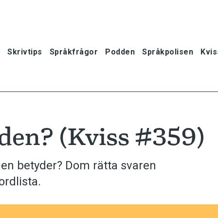
Skrivtips
Språkfrågor
Podden
Språkpolisen
Kvis
rden? (Kviss #359)
den betyder? Dom rätta svaren
rdlista.
oner