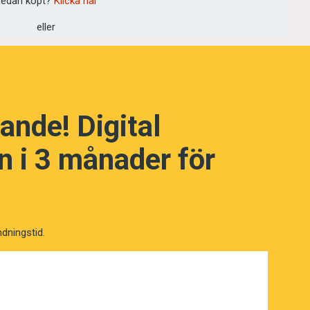
edan köpt?
Klicka här
eller
NÄSTA FRÅGA
ande! Digital
 i 3 månader för
ndningstid.