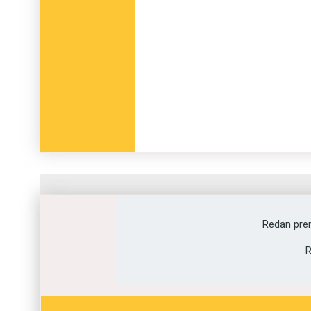
Fråga
1
av
12
Redan pre
Litteratör
R
Förläggare