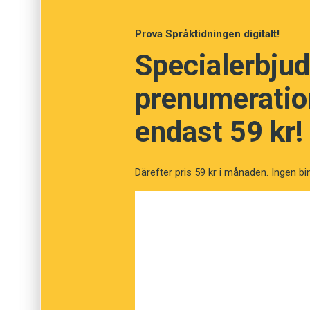
Sekreterare
Prova Språktidningen digitalt!
Författare
Specialerbjud
Översättare
prenumeration
endast 59 kr!
Därefter pris 59 kr i månaden. Ingen bi