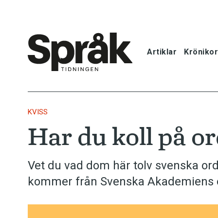
Artiklar
Krönikor
Hem
Artiklar
KVISS
Har du koll på o
Krönikor
Språkfrågor
Vet du vad dom här tolv svenska or
kommer från Svenska Akademiens o
Skrivtips
Bokrecensi