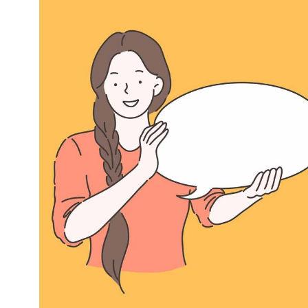
Kviss
Podden
Anmäl till 
Föreslå nyo
Annonsera
Prenumerer
Läs Språkti
Press