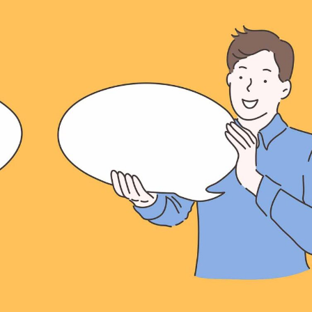
språkpolisen
rd
a
dningen digitalt