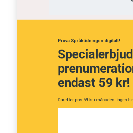
R
Översättare
Prova Språktidningen digitalt!
Specialerbjud
prenumeration
endast 59 kr!
Därefter pris 59 kr i månaden. Ingen bi