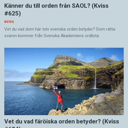
Känner du till orden från SAOL? (Kviss
#625)
KVISS
Vet du vad dom här tolv svenska orden betyder? Dom rätta
svaren kommer från Svenska Akademiens ordlista.
Vet du vad färöiska orden betyder? (Kviss