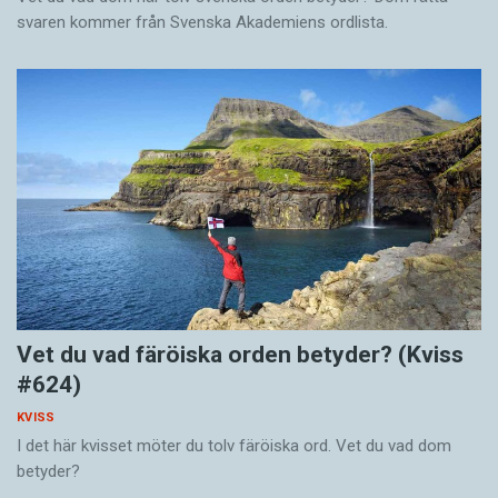
svaren kommer från Svenska Akademiens ordlista.
Vet du vad färöiska orden betyder? (Kviss
#624)
KVISS
I det här kvisset möter du tolv färöiska ord. Vet du vad dom
betyder?