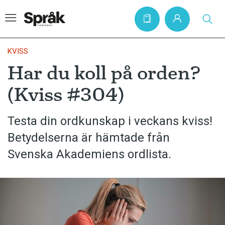
KVISS
Har du koll på orden?
Hem
(Kviss #304)
Artiklar
Krönikor
Testa din ordkunskap i veckans kviss!
Betydelserna är hämtade från
Språkfrågor
Svenska Akademiens ordlista.
Skrivtips
Bokrecensioner
Kviss
Podden