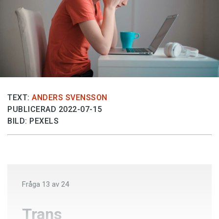
Anmäl till språkpolisen
Föreslå nyord
Annonsera
Prenumerera
Läs Språktidningen digitalt
Press
TEXT:
ANDERS SVENSSON
PUBLICERAD 2022-07-15
BILD: PEXELS
Fråga
13
av
24
Trans