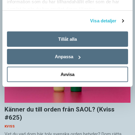
information som du har tillhandahållit eller som de har
I det här kvisset möter du texter om berömda svenska
samlat in när du har använt deras tjänster.
författare på tolv olika språk hämtade från Wikipedia. Men vilka
är språken?
Visa detaljer
Tillåt alla
Anpassa
Avvisa
Känner du till orden från SAOL? (Kviss
#625)
KVISS
Vet du vad dom här tolv svenska orden betyder? Dom rätta