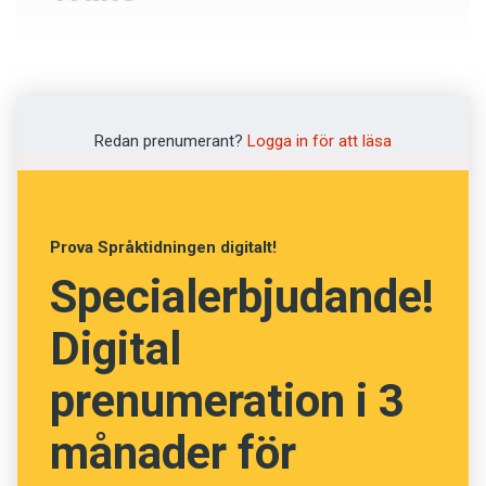
Motsatspar
Godsvagn
Redan prenumerant?
Logga in för att läsa
Hänryckning
Gatukorsning
Prova Språktidningen digitalt!
Specialerbjudande!
NÄSTA FRÅGA
Digital
prenumeration i 3
månader för