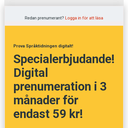
Fråga
1
av
12
Redan prenumerant?
Logga in för att läsa
Trans
Motsatspar
Prova Språktidningen digitalt!
Specialerbjudande!
Godsvagn
Digital
Hänryckning
prenumeration i 3
Gatukorsning
månader för
NÄSTA FRÅGA
endast 59 kr!