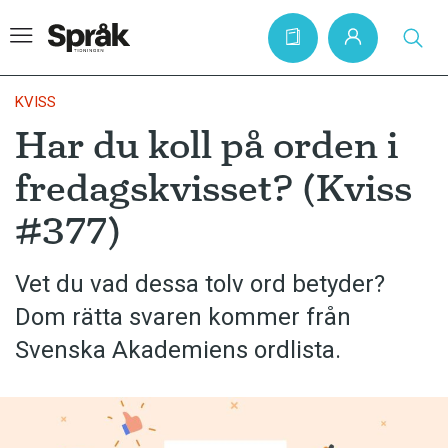
KVISS
Har du koll på orden i
Hem
fredagskvisset? (Kviss
Artiklar
#377)
Krönikor
Språkfrågor
Vet du vad dessa tolv ord betyder?
Skrivtips
Dom rätta svaren kommer från
Bokrecensioner
Svenska Akademiens ordlista.
Kviss
Podden