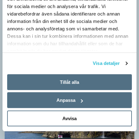
för sociala medier och analysera vår trafik. Vi
vidarebefordrar även sådana identifierare och annan
information från din enhet till de sociala medier och
annons- och analysföretag som vi samarbetar med.
Dessa kan i sin tur kombinera informationen med annan
information som du har tillhandahållit eller som de har
Känner du till orden från SAOL? (Kviss
samlat in när du har använt deras tjänster.
#625)
Visa detaljer
KVISS
Vet du vad dom här tolv svenska orden betyder? Dom rätta
svaren kommer från Svenska Akademiens ordlista.
Tillåt alla
Anpassa
Avvisa