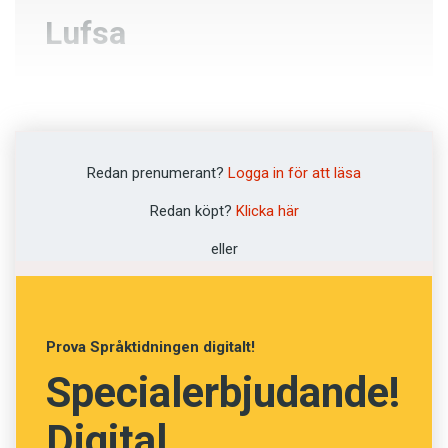
Lufsa
Halsa
Lovsjunga
Redan prenumerant?
Logga in för att läsa
Fjällvandra
Redan köpt?
Klicka här
Lunka
eller
NÄSTA FRÅGA
Prova Språktidningen digitalt!
Specialerbjudande!
Digital