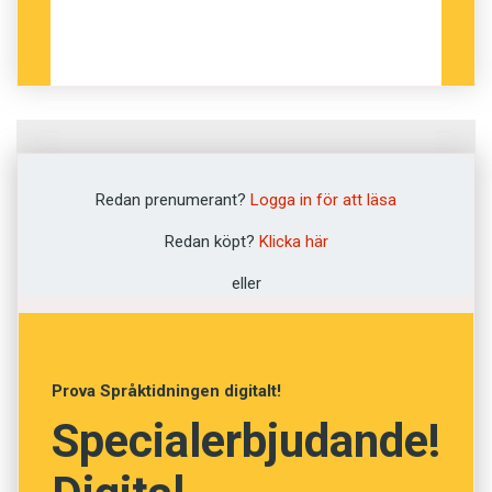
Fråga
1
av
12
Redan prenumerant?
Logga in för att läsa
Lufsa
Redan köpt?
Klicka här
eller
Halsa
Lovsjunga
Prova Språktidningen digitalt!
Fjällvandra
Specialerbjudande!
Lunka