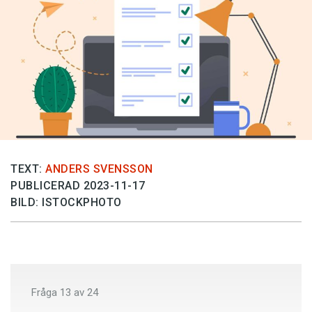
Anmäl till språkpolisen
Föreslå nyord
Annonsera
Prenumerera
Läs Språktidningen digitalt
Press
TEXT:
ANDERS SVENSSON
PUBLICERAD 2023-11-17
BILD: ISTOCKPHOTO
Fråga
13
av
24