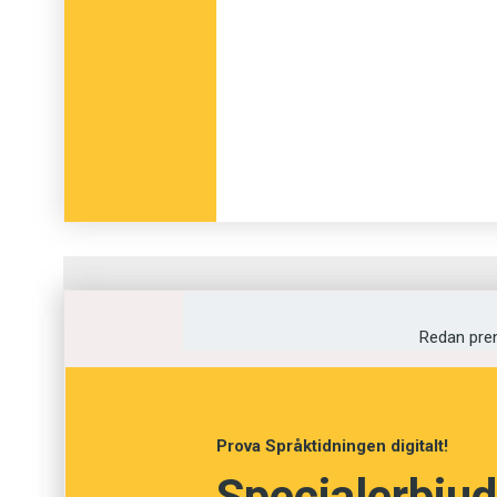
Fråga
1
av
12
Redan pre
Dräglig
Blöt
Prova Språktidningen digitalt!
Specialerbjud
Plågsam