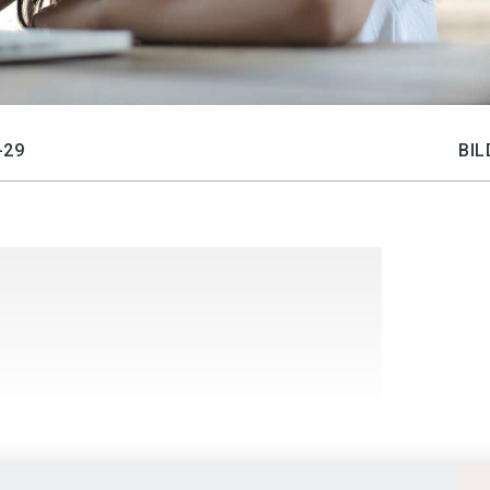
-29
BIL