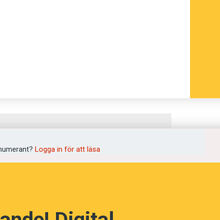
numerant?
Logga in för att läsa
ande! Digital