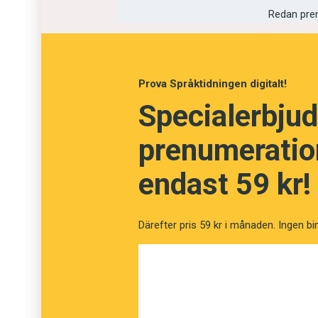
Redan pre
Uthärdlig
Makaber
Prova Språktidningen digitalt!
Specialerbjud
prenumeration
endast 59 kr!
Därefter pris 59 kr i månaden. Ingen bi