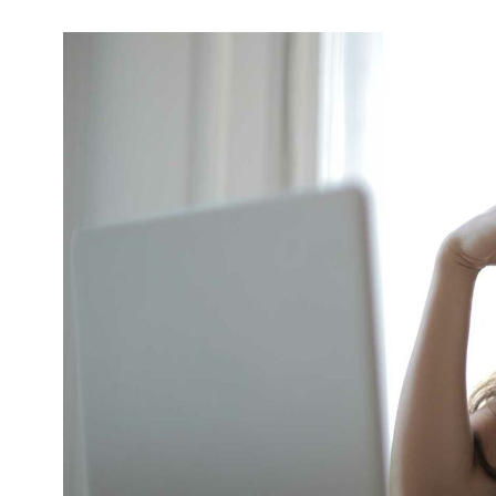
Kviss
Podden
Anmäl till 
Föreslå nyo
Annonsera
Prenumerer
Läs Språkti
Press