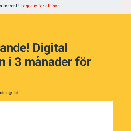
numerant?
Logga in för att läsa
ande! Digital
NÄSTA FRÅGA
 i 3 månader för
ndningstid.