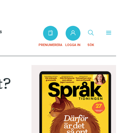
s
PRENUMERERA
LOGGA IN
SÖK
t?