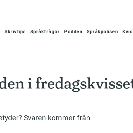
Skrivtips
Språkfrågor
Podden
Språkpolisen
Kvis
rden i fredagskvisse
betyder? Svaren kommer från
oner