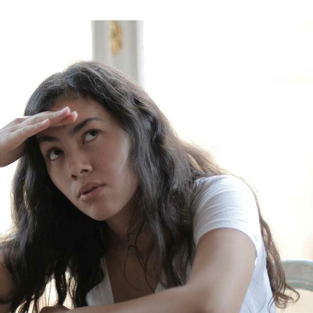
språkpolisen
rd
a
dningen digitalt