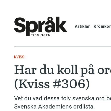
Artiklar
Krönikor
Hem
Artiklar
KVISS
Har du koll på o
Krönikor
(Kviss #306)
Språkfrågor
Skrivtips
Vet du vad dessa tolv svenska ord 
Svenska Akademiens ordlista.
Bokrecensi