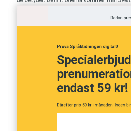
de betyder. Definitionerna kommer från
Sven
Anders
Redan pre
Foto: Istockphoto
Prova Språktidningen digitalt!
Testa din ordkuns
Specialerbjud
prenumeration
Fråga
1
av
12
endast 59 kr!
Framhäva
Därefter pris 59 kr i månaden. Ingen bi
Tjuvstarta
Understryka