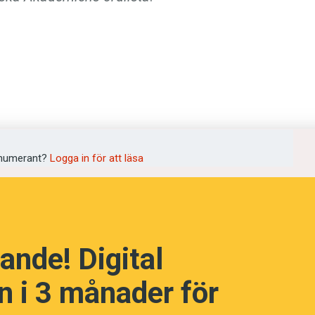
kap! (Kviss #86)
numerant?
Logga in för att läsa
ande! Digital
 i 3 månader för