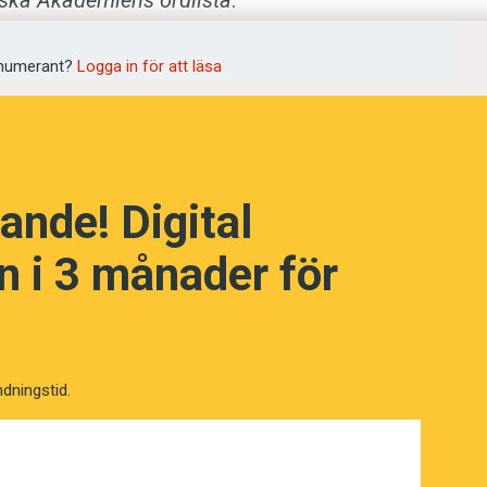
ska Akademiens ordlista
.
numerant?
Logga in för att läsa
kap! (Kviss #86)
ande! Digital
 i 3 månader för
ndningstid.