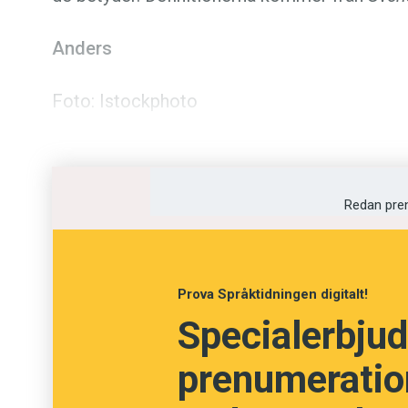
Anders
Foto: Istockphoto
Testa din ordkuns
Redan pre
Fråga
13
av
24
Framhäva
Prova Språktidningen digitalt!
Specialerbjud
Tjuvstarta
prenumeration
Understryka