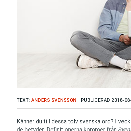
Kviss
Podden
Anmäl till 
Föreslå nyo
Annonsera
Prenumerer
TEXT:
ANDERS SVENSSON
PUBLICERAD 2018-08
Läs Språkti
Känner du till dessa tolv svenska ord? I vecka
Press
de betyder. Definitionerna kommer från
Sven