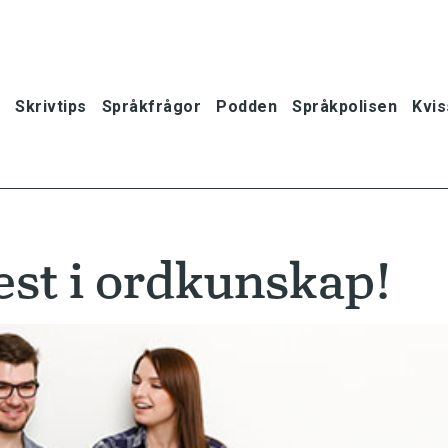
Skrivtips
Språkfrågor
Podden
Språkpolisen
Kvis
est i ordkunskap!
oner