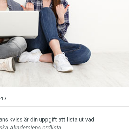
språkpolisen
rd
a
-17
dningen digitalt
ns kviss är din uppgift att lista ut vad
ska Akademiens ordlista
.