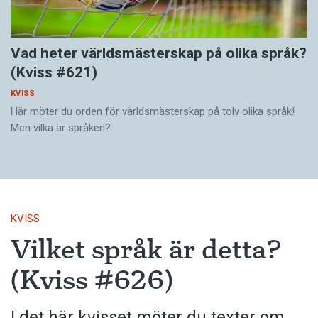
Vad heter världsmästerskap på olika språk?
(Kviss #621)
KVISS
Här möter du orden för världsmästerskap på tolv olika språk!
Men vilka är språken?
KVISS
Vilket språk är detta?
(Kviss #626)
I det här kvisset möter du texter om