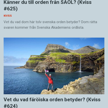
Känner du till orden från SAOL? (Kviss
#625)
KVISS
Vet du vad dom här tolv svenska orden betyder? Dom rätta
svaren kommer från Svenska Akademiens ordlista.
Vet du vad färöiska orden betyder? (Kviss
#624)