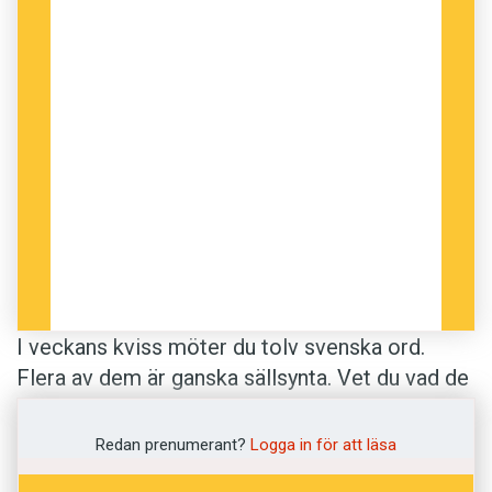
I veckans kviss möter du tolv svenska ord.
Flera av dem är ganska sällsynta. Vet du vad de
betyder? Definitionerna är som vanligt hämtade
från
Svenska Akademiens ordlista
.
Redan prenumerant?
Logga in för att läsa