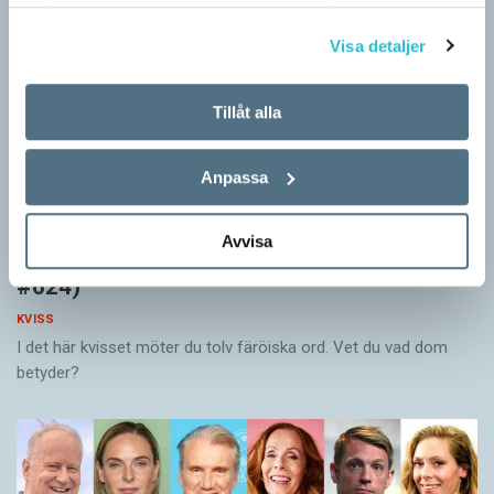
samlat in när du har använt deras tjänster.
Visa detaljer
Tillåt alla
Anpassa
Avvisa
Vet du vad färöiska orden betyder? (Kviss
#624)
KVISS
I det här kvisset möter du tolv färöiska ord. Vet du vad dom
betyder?