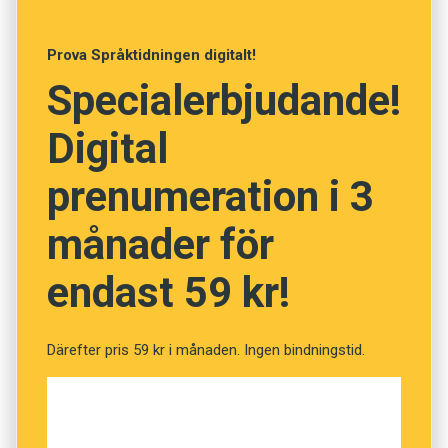
Anders
Prova Språktidningen digitalt!
Foto: Istockphoto
Specialerbjudande!
Vad betyder orden? (Kviss
Digital
#13)
prenumeration i 3
månader för
Fråga
1
av
12
endast 59 kr!
Spjälka
Därefter pris 59 kr i månaden. Ingen bindningstid.
Skämta
Klyva