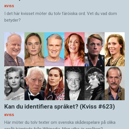
KVISS
I det här kvisset möter du tolv färöiska ord. Vet du vad dom
betyder?
Kan du identifiera språket? (Kviss #623)
KVISS
Här möter du tolv texter om svenska skådespelare på olika
språk hämtade från Wikipedia. Men vilka är språken?