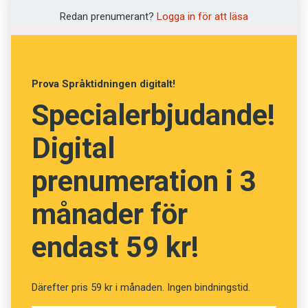
Vad betyder orden? (Kviss
Redan prenumerant?
Logga in för att läsa
#13)
Prova Språktidningen digitalt!
Specialerbjudande!
Fråga
13
av
24
Digital
Spjälka
prenumeration i 3
Skämta
månader för
Klyva
endast 59 kr!
Ysta
Anklaga
Därefter pris 59 kr i månaden. Ingen bindningstid.