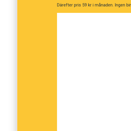
Därefter pris 59 kr i månaden. Ingen bi
Hos Språktidningen är stavningen
kviss
här f
kviss länge – känns det skrivsättet mindre o
Här hittar du Språktidningens kviss.
Anders
Illustration: Pixabay
Prenumerera! Pröva 2 nummer av Språktidni