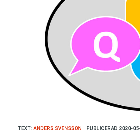
Kviss
Podden
Anmäl till 
Föreslå nyo
Annonsera
Prenumerer
Läs Språkti
TEXT:
ANDERS SVENSSON
PUBLICERAD 2020-05
Press