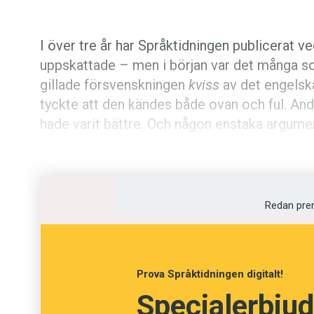
I över tre år har Språktidningen publicerat v
uppskattade – men i början var det många s
gillade försvenskningen
kviss
av det engelsk
tyckte att den kändes både ovan och ful. An
hade varit bättre. Och någon enstaka argume
För mig var valet av
kviss
enkelt. Jag hade 
annan webbplats. Tanken var att den skulle s
Redan pre
Nu är det allt färre som kommenterar Språkt
har fått några efterföljare bland andra medier
eller använder andra ord som
frågelek
eller
f
Prova Språktidningen digitalt!
föredrar
quizz
.
Specialerbjud