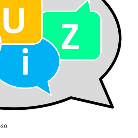
språkpolisen
rd
a
dningen digitalt
-20