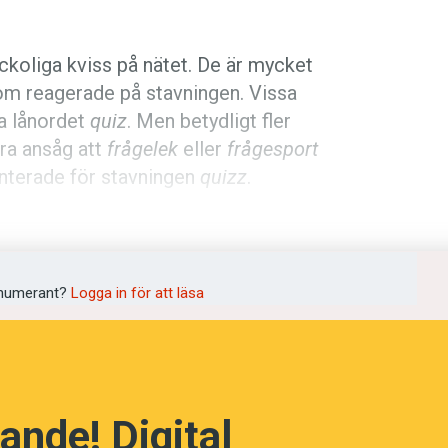
eckoliga kviss på nätet. De är mycket
om reagerade på stavningen. Vissa
a lånordet
quiz
. Men betydligt fler
dra ansåg att
frågelek
eller
frågesport
nterade för stavningen
quizz
.
sedan 2012 använt samma stavning på en
ticka ut lagom mycket.
numerant?
Logga in för att läsa
idningens val av stavningen
kviss
. Den
. Men de allra flesta skriver alltjämt
quiz
rågesport
. Och så finns det några som
ande! Digital