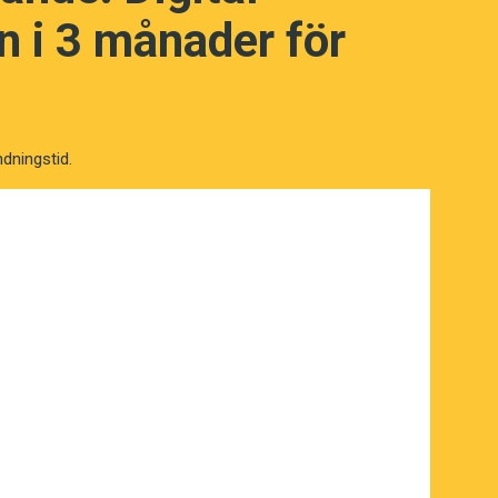
ämpligast? Rösta här intill!
 i 3 månader för
ör att stanna. Men om du har gjort våra
vant nu?
ndningstid.
ngen för 99 kronor.