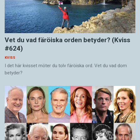
Vet du vad färöiska orden betyder? (Kviss
#624)
KVISS
I det här kvisset möter du tolv färöiska ord. Vet du vad dom
betyder?