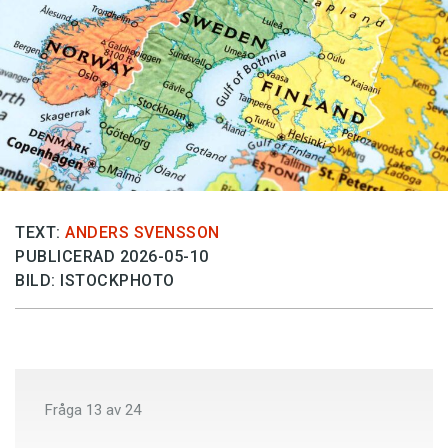
Anmäl till språkpolisen
Föreslå nyord
Annonsera
Prenumerera
Läs Språktidningen digitalt
Press
TEXT:
ANDERS SVENSSON
PUBLICERAD 2026-05-10
BILD: ISTOCKPHOTO
Fråga
13
av
24