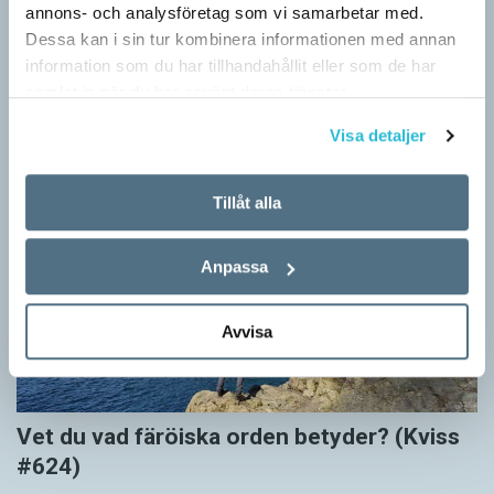
annons- och analysföretag som vi samarbetar med.
#625)
Dessa kan i sin tur kombinera informationen med annan
KVISS
information som du har tillhandahållit eller som de har
Vet du vad dom här tolv svenska orden betyder? Dom rätta
samlat in när du har använt deras tjänster.
svaren kommer från Svenska Akademiens ordlista.
Visa detaljer
Tillåt alla
Anpassa
Avvisa
Vet du vad färöiska orden betyder? (Kviss
#624)