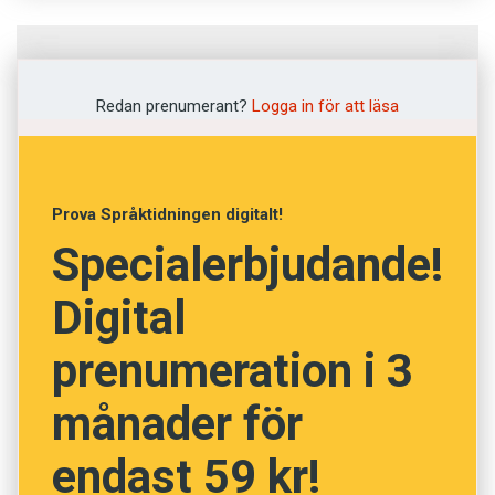
Fråga
1
av
12
Redan prenumerant?
Logga in för att läsa
Strömstad on
samannimisen
Strömstadin kunnan
Prova Språktidningen digitalt!
Specialerbjudande!
keskustaajama.
Digital
Swahili
prenumeration i 3
Estniska
månader för
Somaliska
endast 59 kr!
Finska