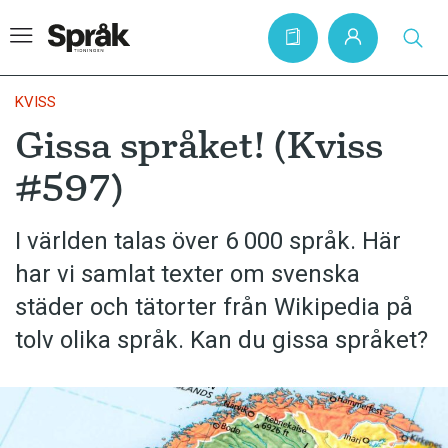
KVISS
Gissa språket! (Kviss
Hem
#597)
Artiklar
Krönikor
I världen talas över 6 000 språk. Här
har vi samlat texter om svenska
Språkfrågor
städer och tätorter från Wikipedia på
Skrivtips
tolv olika språk. Kan du gissa språket?
Bokrecensioner
Kviss
Podden