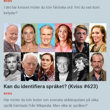
KVISS
I det här kvisset möter du tolv färöiska ord. Vet du vad dom
betyder?
Kan du identifiera språket? (Kviss #623)
KVISS
Här möter du tolv texter om svenska skådespelare på olika
språk hämtade från Wikipedia. Men vilka är språken?