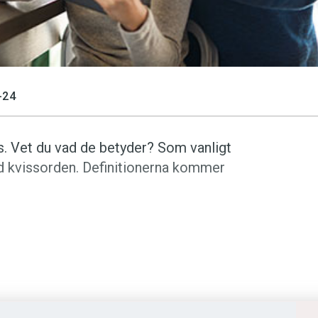
-24
s. Vet du vad de betyder? Som vanligt
and kvissorden. Definitionerna kommer
n? (Kviss #46)