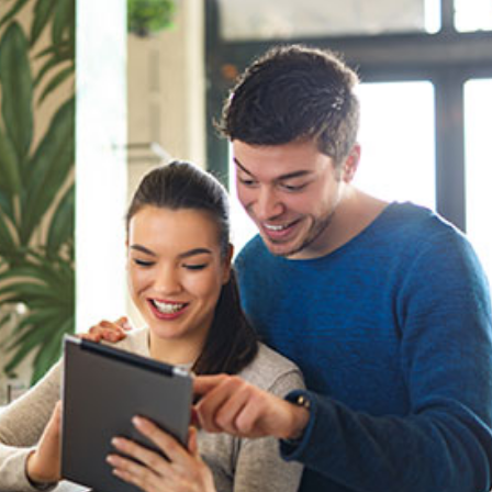
språkpolisen
rd
a
dningen digitalt