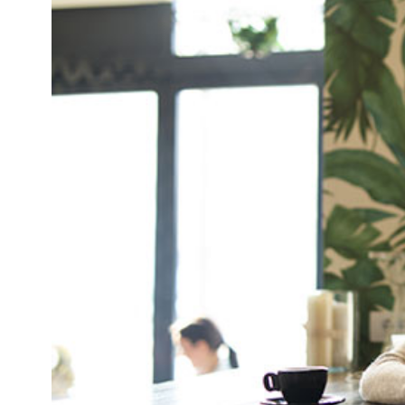
Kviss
Podden
Anmäl till 
Föreslå nyo
Annonsera
Prenumerer
Läs Språkti
Press