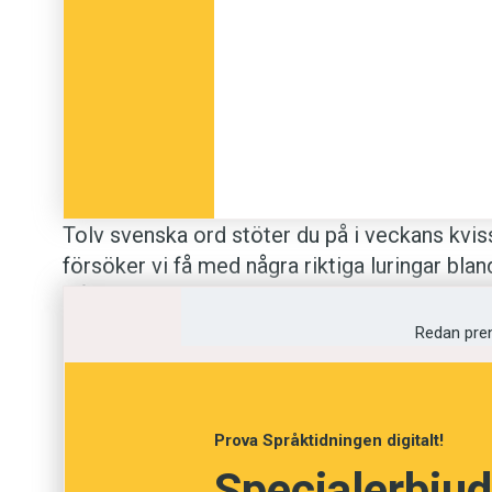
Tolv svenska ord stöter du på i veckans kvis
försöker vi få med några riktiga luringar bl
från
Svenska Akademiens ordlista
. Lycka till!
Redan pre
Anders
Foto: Istockphoto
Prova Språktidningen digitalt!
Specialerbjud