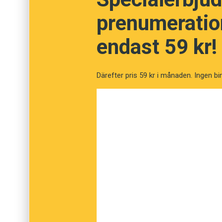
Vad betyder orde
prenumeration
endast 59 kr!
Fråga
1
av
12
Mutism
Därefter pris 59 kr i månaden. Ingen bi
Myteri
Stumhet
Korruption
Detaljrikedom