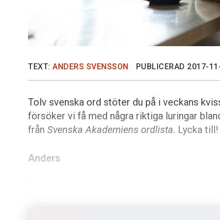
TEXT:
ANDERS SVENSSON
PUBLICERAD 2017-11
Tolv svenska ord stöter du på i veckans kvis
försöker vi få med några riktiga luringar bl
från
Svenska Akademiens ordlista
. Lycka till!
Anders
Foto: Istockphoto
Vad betyder orde