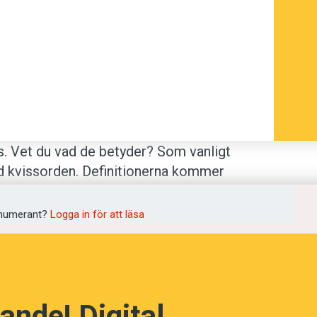
s. Vet du vad de betyder? Som vanligt
and kvissorden. Definitionerna kommer
numerant?
Logga in för att läsa
ande! Digital