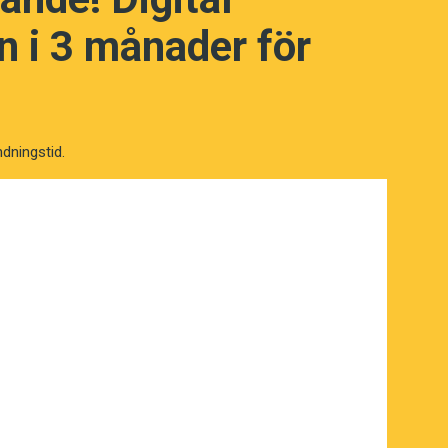
n? (Kviss #46)
 i 3 månader för
ndningstid.
NÄSTA FRÅGA