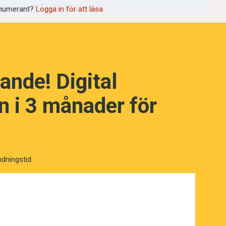
numerant?
Logga in för att läsa
ande! Digital
 i 3 månader för
ndningstid.
NÄSTA FRÅGA