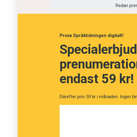
Redan pre
Fråga
13
av
24
Prova Språktidningen digitalt!
Mutism
Specialerbjud
prenumeration
Myteri
endast 59 kr!
Stumhet
Korruption
Därefter pris 59 kr i månaden. Ingen bi
Detaljrikedom