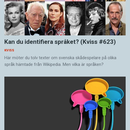
Kan du identifiera språket? (Kviss #623)
KVISS
Här möter du tolv texter om svenska skådespelare på olika
språk hämtade från Wikipedia. Men vilka är språken?