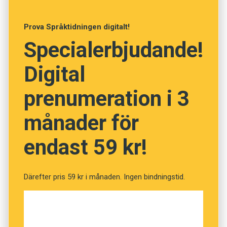
Foto: Istockphoto
Prova Språktidningen digitalt!
Specialerbjudande!
Vet du vad orden betyder?
(Kviss #12)
Digital
prenumeration i 3
Fråga
månader för
1
av
12
endast 59 kr!
Otta
Därefter pris 59 kr i månaden. Ingen bindningstid.
Solnedgång
Morgunstund
Förtvivlan