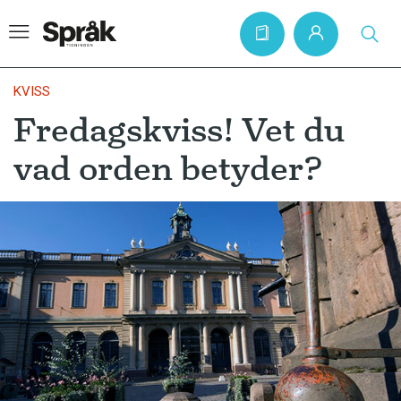
KVISS
Fredagskviss! Vet du
Hem
vad orden betyder?
Artiklar
Krönikor
Språkfrågor
Skrivtips
Bokrecensioner
Kviss
Podden