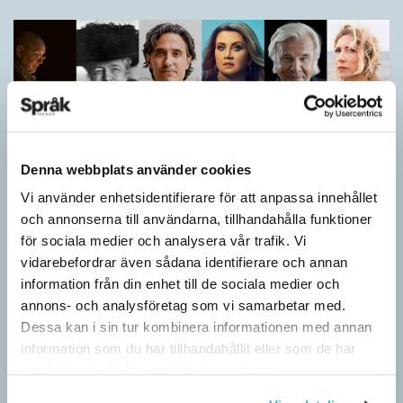
Denna webbplats använder cookies
Vi använder enhetsidentifierare för att anpassa innehållet
och annonserna till användarna, tillhandahålla funktioner
för sociala medier och analysera vår trafik. Vi
Vilket språk är detta? (Kviss #626)
vidarebefordrar även sådana identifierare och annan
KVISS
information från din enhet till de sociala medier och
I det här kvisset möter du texter om berömda svenska
annons- och analysföretag som vi samarbetar med.
författare på tolv olika språk hämtade från Wikipedia. Men vilka
Dessa kan i sin tur kombinera informationen med annan
är språken?
information som du har tillhandahållit eller som de har
samlat in när du har använt deras tjänster.