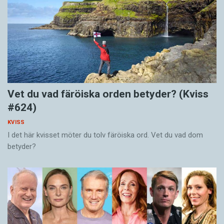
Vet du vad färöiska orden betyder? (Kviss
#624)
KVISS
I det här kvisset möter du tolv färöiska ord. Vet du vad dom
betyder?