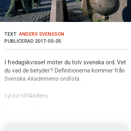
Anmäl till språkpolisen
Föreslå nyord
Annonsera
TEXT:
ANDERS SVENSSON
Prenumerera
PUBLICERAD 2017-05-05
Läs Språktidningen digitalt
Press
I fredagskvisset möter du tolv svenska ord. Vet
du vad de betyder? Definitionerna kommer från
Svenska Akademiens ordlista
.
Lycka till!
Anders
Foto: Istockphoto
Vet du vad orden betyder?