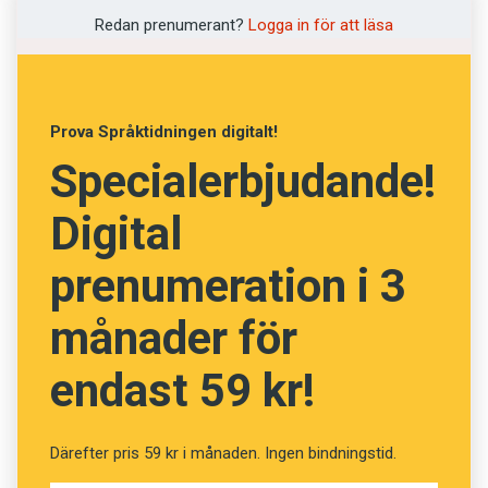
Redan prenumerant?
Logga in för att läsa
(Kviss #12)
Prova Språktidningen digitalt!
Fråga
13
av
24
Specialerbjudande!
Otta
Digital
prenumeration i 3
Solnedgång
Morgunstund
månader för
Förtvivlan
endast 59 kr!
Gryt
Därefter pris 59 kr i månaden. Ingen bindningstid.
Morgonstund