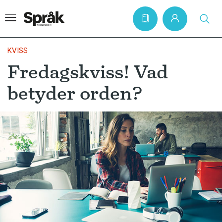
KVISS
Fredagskviss! Vad
Hem
betyder orden?
Artiklar
Krönikor
Språkfrågor
Skrivtips
Bokrecensioner
Kviss
Podden