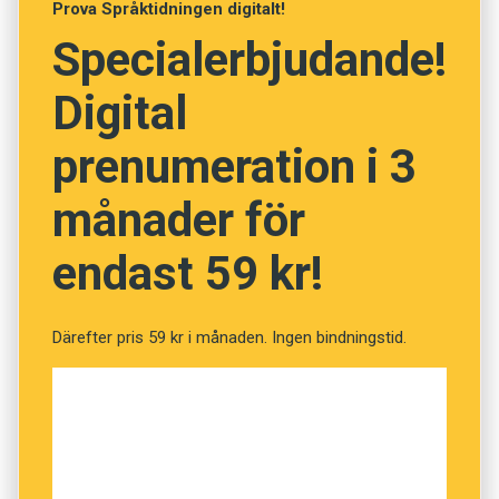
Prova Språktidningen digitalt!
klurandet!
Specialerbjudande!
Anders
Digital
Foto: Istockphoto
prenumeration i 3
månader för
endast 59 kr!
Vet du vad orden betyder?
(Kviss #49)
Därefter pris 59 kr i månaden. Ingen bindningstid.
Fråga
1
av
12
Storvulen