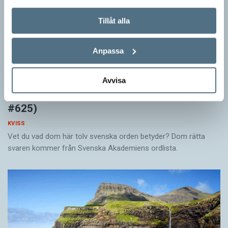
Tillåt alla
Anpassa
Avvisa
Känner du till orden från SAOL? (Kviss
#625)
KVISS
Vet du vad dom här tolv svenska orden betyder? Dom rätta
svaren kommer från Svenska Akademiens ordlista.