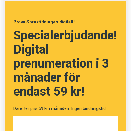
Foto: Istockphoto
Prova Språktidningen digitalt!
Specialerbjudande!
Vet du vad orden betyder?
Digital
(Kviss #49)
prenumeration i 3
månader för
Fråga
13
av
24
endast 59 kr!
Storvulen
Därefter pris 59 kr i månaden. Ingen bindningstid.
Storslagen