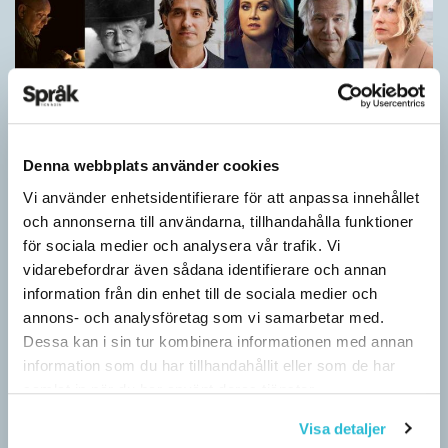
Denna webbplats använder cookies
Vi använder enhetsidentifierare för att anpassa innehållet
och annonserna till användarna, tillhandahålla funktioner
Vilket språk är detta? (Kviss #626)
för sociala medier och analysera vår trafik. Vi
KVISS
vidarebefordrar även sådana identifierare och annan
I det här kvisset möter du texter om berömda svenska
information från din enhet till de sociala medier och
författare på tolv olika språk hämtade från Wikipedia. Men vilka
annons- och analysföretag som vi samarbetar med.
är språken?
Dessa kan i sin tur kombinera informationen med annan
information som du har tillhandahållit eller som de har
samlat in när du har använt deras tjänster.
Visa detaljer