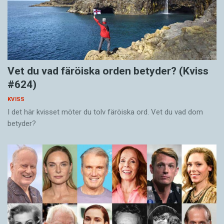
Vet du vad färöiska orden betyder? (Kviss
#624)
KVISS
I det här kvisset möter du tolv färöiska ord. Vet du vad dom
betyder?