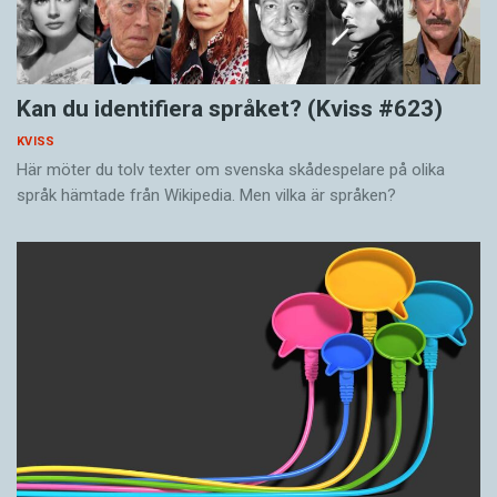
Kan du identifiera språket? (Kviss #623)
KVISS
Här möter du tolv texter om svenska skådespelare på olika
språk hämtade från Wikipedia. Men vilka är språken?