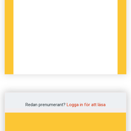
I fredagskvisset möter du tolv svenska ord.
Den här gången är flera – tror vi – riktigt
Redan prenumerant?
Logga in för att läsa
knepiga. Vet du vad orden betyder?
Definitionerna kommer som vanligt från
Svenska Akademiens ordlista
. Lycka till med