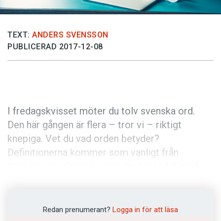
Anmäl till språkpolisen
Föreslå nyord
TEXT:
ANDERS SVENSSON
Annonsera
PUBLICERAD 2017-12-08
Prenumerera
Läs Språktidningen digitalt
Press
I fredagskvisset möter du tolv svenska ord.
Den här gången är flera – tror vi – riktigt
knepiga. Vet du vad orden betyder?
Definitionerna kommer som vanligt från
Svenska Akademiens ordlista
. Lycka till med
klurandet!
Anders
Redan prenumerant?
Logga in för att läsa