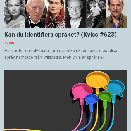
Kan du identifiera språket? (Kviss #623)
KVISS
Här möter du tolv texter om svenska skådespelare på olika
språk hämtade från Wikipedia. Men vilka är språken?