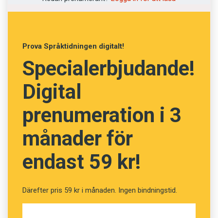
Vad betyder orden? (Kviss
#33)
Prova Språktidningen digitalt!
Specialerbjudande!
Fråga
13
av
24
Digital
Ogin
prenumeration i 3
Nykter
månader för
Snål
endast 59 kr!
Ofullständig
Stympad
Därefter pris 59 kr i månaden. Ingen bindningstid.