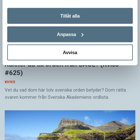
Tillåt alla
Anpassa
Avvisa
Känner du till orden från SAOL? (Kviss
#625)
KVISS
Vet du vad dom här tolv svenska orden betyder? Dom rätta
svaren kommer från Svenska Akademiens ordlista.