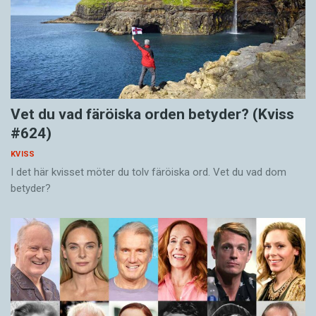
Vet du vad färöiska orden betyder? (Kviss
#624)
KVISS
I det här kvisset möter du tolv färöiska ord. Vet du vad dom
betyder?