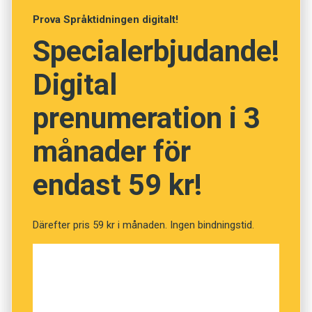
Prova Språktidningen digitalt!
Foto: Istockphoto
Specialerbjudande!
Vad betyder orden? (Kviss
Digital
#33)
prenumeration i 3
månader för
Fråga
1
av
12
endast 59 kr!
Ogin
Därefter pris 59 kr i månaden. Ingen bindningstid.
Nykter
Snål
Ofullständig