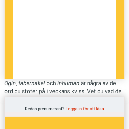
Ogin
,
tabernakel
och
inhuman
är några av de
ord du stöter på i veckans kviss. Vet du vad de
betyder? Definitionerna är hämtade ur
Svenska
Akademiens ordlista
.
Redan prenumerant?
Logga in för att läsa
Anders