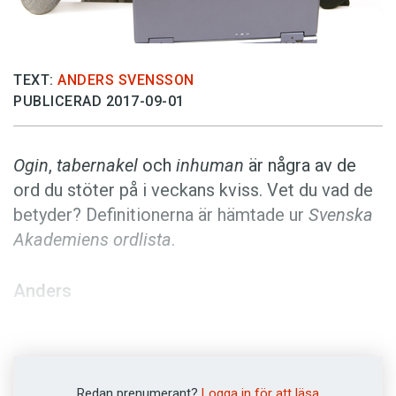
Anmäl till språkpolisen
Föreslå nyord
Annonsera
TEXT:
ANDERS SVENSSON
PUBLICERAD 2017-09-01
Prenumerera
Läs Språktidningen digitalt
Ogin
,
tabernakel
och
inhuman
är några av de
Press
ord du stöter på i veckans kviss. Vet du vad de
betyder? Definitionerna är hämtade ur
Svenska
Akademiens ordlista
.
Anders
Foto: Istockphoto
Redan prenumerant?
Logga in för att läsa