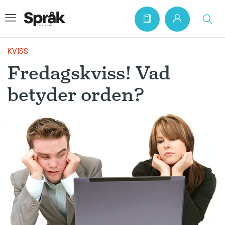
KVISS
Fredagskviss! Vad
Hem
betyder orden?
Artiklar
Krönikor
Språkfrågor
Skrivtips
Bokrecensioner
Kviss
Podden