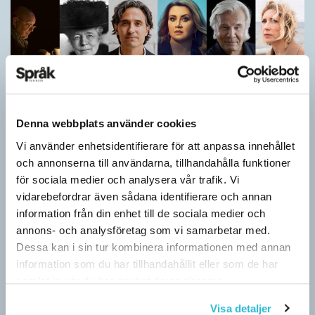
Denna webbplats använder cookies
Vi använder enhetsidentifierare för att anpassa innehållet
och annonserna till användarna, tillhandahålla funktioner
Vilket språk är detta? (Kviss #626)
för sociala medier och analysera vår trafik. Vi
vidarebefordrar även sådana identifierare och annan
KVISS
information från din enhet till de sociala medier och
I det här kvisset möter du texter om berömda svenska
annons- och analysföretag som vi samarbetar med.
författare på tolv olika språk hämtade från Wikipedia. Men vilka
Dessa kan i sin tur kombinera informationen med annan
är språken?
information som du har tillhandahållit eller som de har
samlat in när du har använt deras tjänster.
Visa detaljer