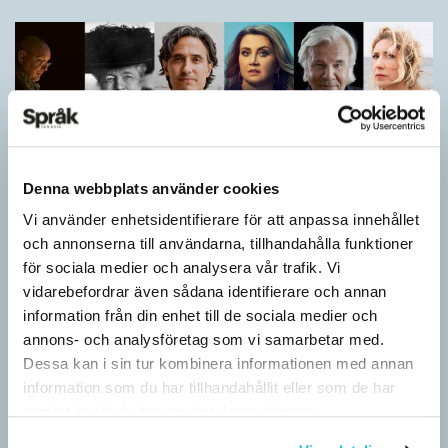
Denna webbplats använder cookies
Vi använder enhetsidentifierare för att anpassa innehållet
och annonserna till användarna, tillhandahålla funktioner
för sociala medier och analysera vår trafik. Vi
Vilket språk är detta? (Kviss #626)
vidarebefordrar även sådana identifierare och annan
KVISS
information från din enhet till de sociala medier och
I det här kvisset möter du texter om berömda svenska
annons- och analysföretag som vi samarbetar med.
författare på tolv olika språk hämtade från Wikipedia. Men vilka
Dessa kan i sin tur kombinera informationen med annan
är språken?
information som du har tillhandahållit eller som de har
samlat in när du har använt deras tjänster.