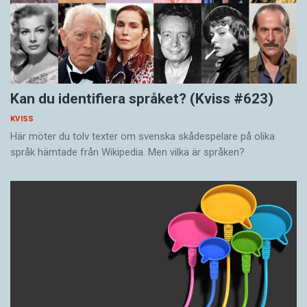
Kan du identifiera språket? (Kviss #623)
KVISS
Här möter du tolv texter om svenska skådespelare på olika
språk hämtade från Wikipedia. Men vilka är språken?