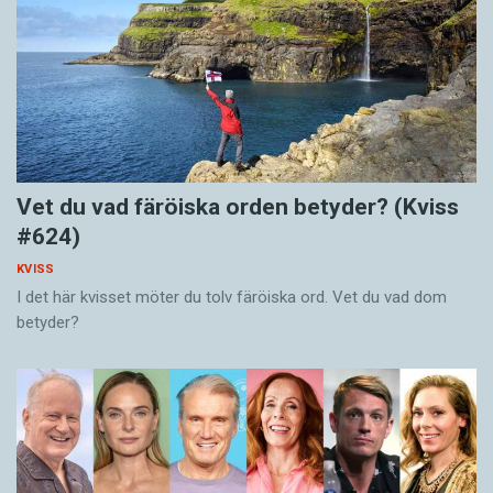
Vet du vad färöiska orden betyder? (Kviss
#624)
KVISS
I det här kvisset möter du tolv färöiska ord. Vet du vad dom
betyder?