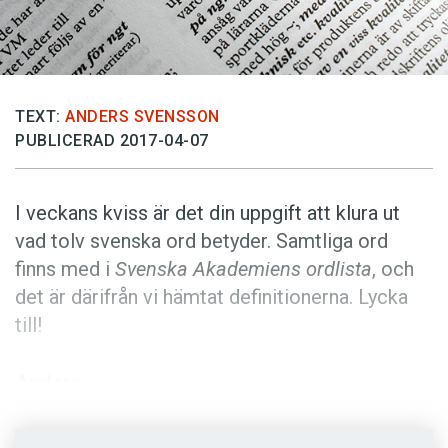
Anmäl till språkpolisen
Föreslå nyord
Annonsera
TEXT:
ANDERS SVENSSON
Prenumerera
PUBLICERAD 2017-04-07
Läs Språktidningen digitalt
Press
I veckans kviss är det din uppgift att klura ut
vad tolv svenska ord betyder. Samtliga ord
finns med i
Svenska Akademiens ordlista
, och
det är därifrån vi hämtat definitionerna. Lycka
till!
Anders
Foto: Istockphoto