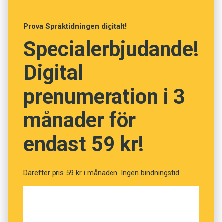
Anders
Prova Språktidningen digitalt!
Specialerbjudande!
Foto: Istockphoto
Digital
Vad betyder orden? (Kviss
prenumeration i 3
#3)
månader för
endast 59 kr!
Fråga
1
av
12
Kuslig
Därefter pris 59 kr i månaden. Ingen bindningstid.
Overklig