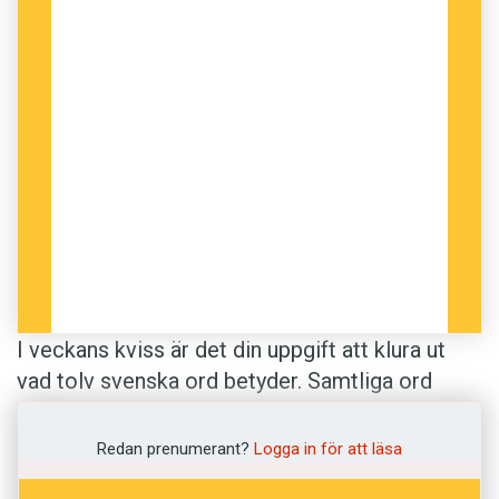
I veckans kviss är det din uppgift att klura ut
vad tolv svenska ord betyder. Samtliga ord
finns med i
Svenska Akademiens ordlista
, och
det är därifrån vi hämtat definitionerna. Lycka
Redan prenumerant?
Logga in för att läsa
till!