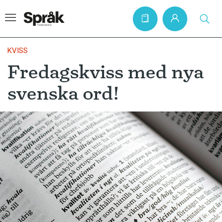
KVISS
Fredagskviss med nya
Hem
svenska ord!
Artiklar
Krönikor
Språkfrågor
Skrivtips
Bokrecensioner
Kviss
Podden