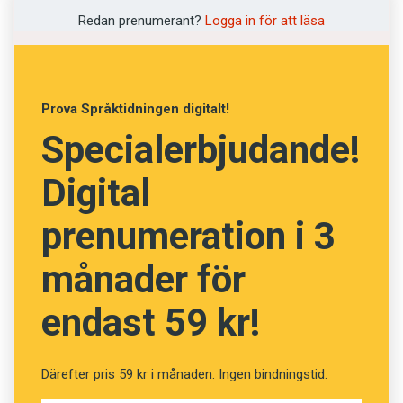
Redan prenumerant?
Logga in för att läsa
Vad betyder orden? (Kviss
#3)
Prova Språktidningen digitalt!
Specialerbjudande!
Fråga
13
av
24
Digital
Kuslig
prenumeration i 3
månader för
Overklig
endast 59 kr!
Hemsk
Vek
Därefter pris 59 kr i månaden. Ingen bindningstid.
Påhittad