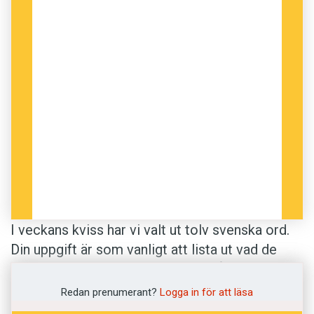
I veckans kviss har vi valt ut tolv svenska ord.
Din uppgift är som vanligt att lista ut vad de
betyder. Definitionerna kommer från
Svenska
Akademiens ordlista
. Lycka till!
Redan prenumerant?
Logga in för att läsa