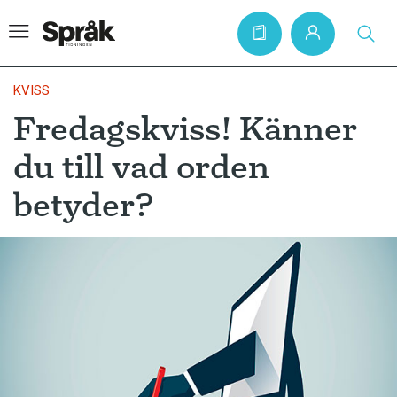
KVISS
Fredagskviss! Känner
Hem
du till vad orden
Artiklar
betyder?
Krönikor
Språkfrågor
Skrivtips
Bokrecensioner
Kviss
Podden