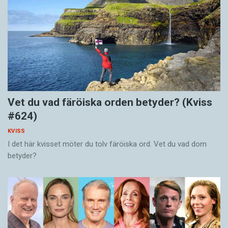
Vet du vad färöiska orden betyder? (Kviss
#624)
KVISS
I det här kvisset möter du tolv färöiska ord. Vet du vad dom
betyder?