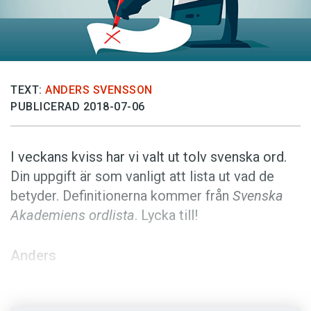
Anmäl till språkpolisen
Föreslå nyord
Annonsera
Prenumerera
TEXT:
ANDERS SVENSSON
PUBLICERAD 2018-07-06
Läs Språktidningen digitalt
Press
I veckans kviss har vi valt ut tolv svenska ord.
Din uppgift är som vanligt att lista ut vad de
betyder. Definitionerna kommer från
Svenska
Akademiens ordlista
. Lycka till!
Anders
Illustration: Istockphoto