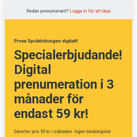
Vad betyder orden? (Kviss
Redan prenumerant?
Logga in för att läsa
#80)
Prova Språktidningen digitalt!
Specialerbjudande!
Fråga
13
av
24
Digital
Irrigation
prenumeration i 3
Tristess
månader för
Konstbevattning
endast 59 kr!
Förhalning
Ilska
Därefter pris 59 kr i månaden. Ingen bindningstid.