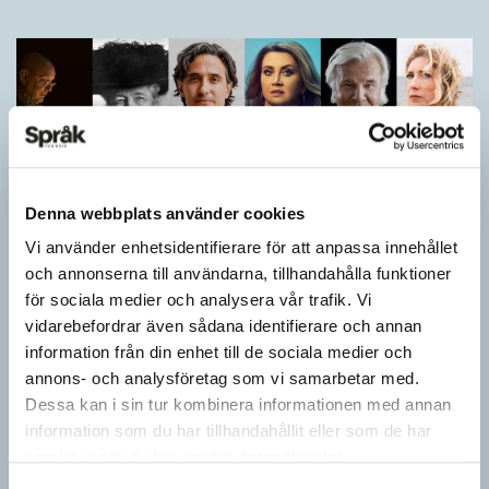
Denna webbplats använder cookies
Vi använder enhetsidentifierare för att anpassa innehållet
och annonserna till användarna, tillhandahålla funktioner
för sociala medier och analysera vår trafik. Vi
Vilket språk är detta? (Kviss #626)
vidarebefordrar även sådana identifierare och annan
information från din enhet till de sociala medier och
KVISS
annons- och analysföretag som vi samarbetar med.
I det här kvisset möter du texter om berömda svenska
författare på tolv olika språk hämtade från Wikipedia. Men vilka
Dessa kan i sin tur kombinera informationen med annan
är språken?
information som du har tillhandahållit eller som de har
samlat in när du har använt deras tjänster.