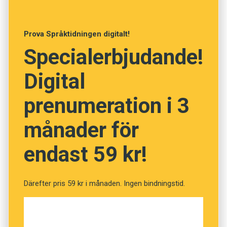
Anders
Prova Språktidningen digitalt!
Illustration: Istockphoto
Specialerbjudande!
Vad betyder orden? (Kviss
Digital
#80)
prenumeration i 3
månader för
Fråga
1
av
12
endast 59 kr!
Irrigation
Därefter pris 59 kr i månaden. Ingen bindningstid.
Tristess
Konstbevattning