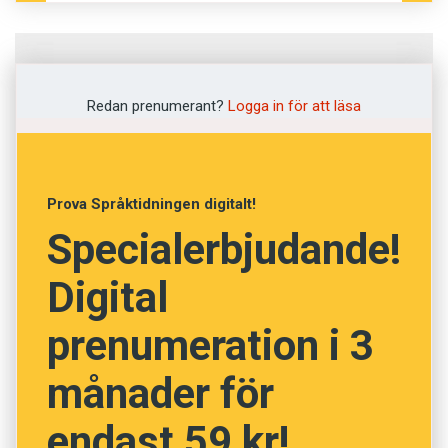
Fråga
1
av
12
Redan prenumerant?
Logga in för att läsa
Korkad
Uppdämd
Prova Språktidningen digitalt!
Specialerbjudande!
Snål
Digital
Dum
prenumeration i 3
Flytande
månader för
NÄSTA FRÅGA
endast 59 kr!