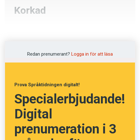
Korkad
Uppdämd
Snål
Redan prenumerant?
Logga in för att läsa
Dum
Flytande
Prova Språktidningen digitalt!
Specialerbjudande!
NÄSTA FRÅGA
Digital
prenumeration i 3