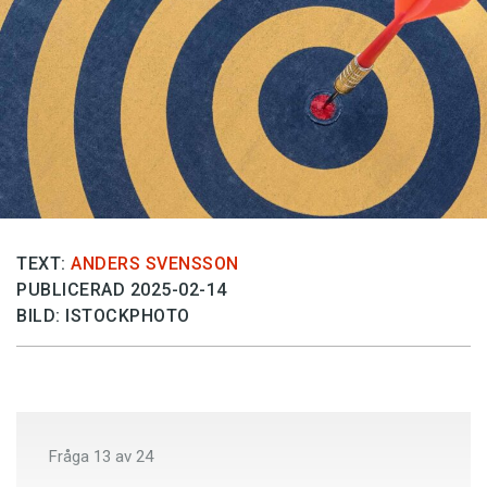
Anmäl till språkpolisen
Föreslå nyord
Annonsera
Prenumerera
Läs Språktidningen digitalt
Press
TEXT:
ANDERS SVENSSON
PUBLICERAD 2025-02-14
BILD: ISTOCKPHOTO
Fråga
13
av
24