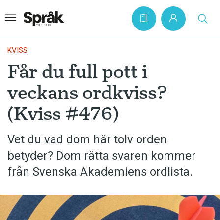
KVISS
Får du full pott i
Hem
veckans ordkviss?
Artiklar
(Kviss #476)
Krönikor
Språkfrågor
Vet du vad dom här tolv orden
Skrivtips
betyder? Dom rätta svaren kommer
Bokrecensioner
från Svenska Akademiens ordlista.
Kviss
Podden