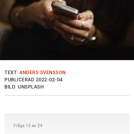
Anmäl till språkpolisen
Föreslå nyord
Annonsera
Prenumerera
Läs Språktidningen digitalt
Press
TEXT:
ANDERS SVENSSON
PUBLICERAD 2022-02-04
BILD: UNSPLASH
Fråga
13
av
24