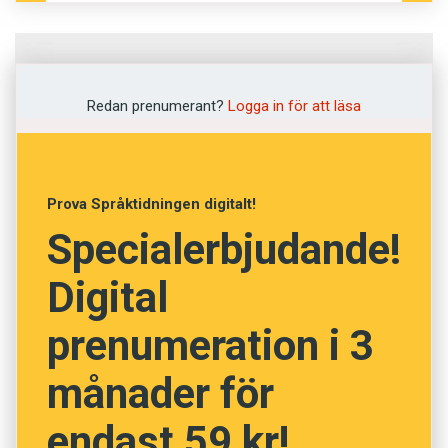
Fråga
1
av
12
Redan prenumerant?
Logga in för att läsa
Främja
Förena
Prova Språktidningen digitalt!
Specialerbjudande!
Efterskänka
Digital
Testamentera
prenumeration i 3
Understödja
månader för
NÄSTA FRÅGA
endast 59 kr!