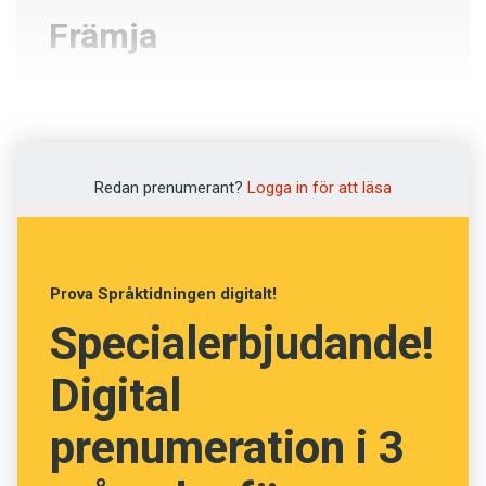
Främja
Förena
Efterskänka
Redan prenumerant?
Logga in för att läsa
Testamentera
Understödja
Prova Språktidningen digitalt!
Specialerbjudande!
NÄSTA FRÅGA
Digital
prenumeration i 3