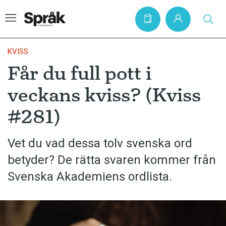
KVISS
Får du full pott i
Hem
veckans kviss? (Kviss
Artiklar
#281)
Krönikor
Språkfrågor
Vet du vad dessa tolv svenska ord
Skrivtips
betyder? De rätta svaren kommer från
Bokrecensioner
Svenska Akademiens ordlista.
Kviss
Podden