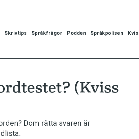
Skrivtips
Språkfrågor
Podden
Språkpolisen
Kvis
 ordtestet? (Kviss
 orden? Dom rätta svaren är
lista.
oner