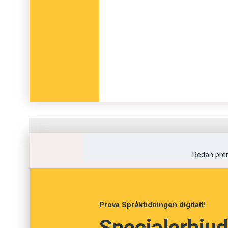
Fråga
1
av
12
Redan pre
Betuttad
Mammig
Prova Språktidningen digitalt!
Specialerbjud
Förtjust