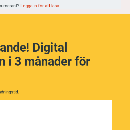
numerant?
Logga in för att läsa
ande! Digital
NÄSTA FRÅGA
 i 3 månader för
ndningstid.