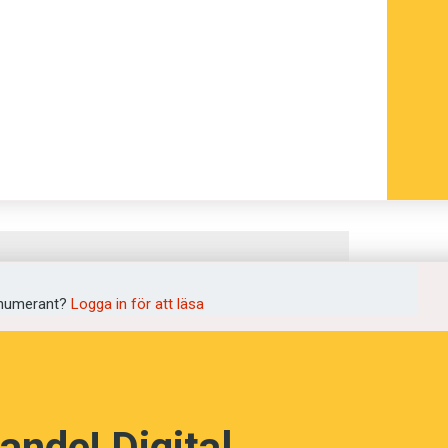
numerant?
Logga in för att läsa
ande! Digital