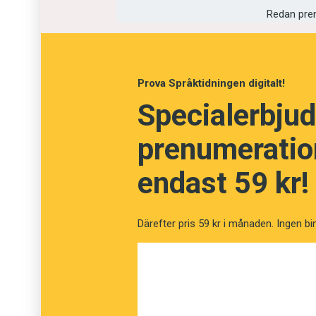
Redan pre
Korrupt
Ytlig
Prova Språktidningen digitalt!
Specialerbjud
prenumeration
endast 59 kr!
Därefter pris 59 kr i månaden. Ingen bi