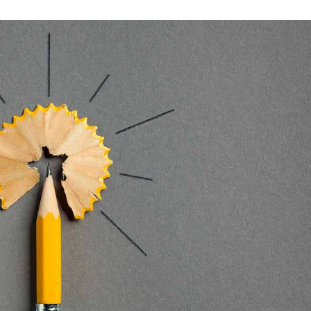
språkpolisen
rd
a
dningen digitalt