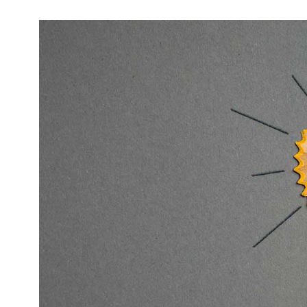
Kviss
Podden
Anmäl till 
Föreslå nyo
Annonsera
Prenumerer
Läs Språkti
Press