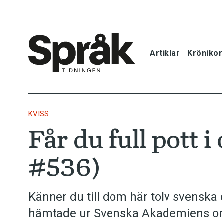
Artiklar
Krönikor
Hem
Artiklar
KVISS
Får du full pott i
Krönikor
#536)
Språkfrågor
Skrivtips
Känner du till dom här tolv svenska
hämtade ur Svenska Akademiens ord
Bokrecensi