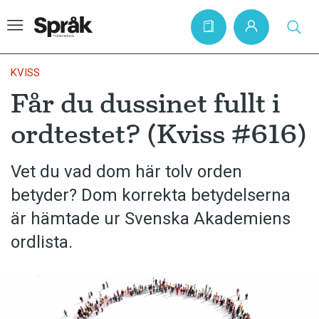
KVISS
Får du dussinet fullt i
Hem
ordtestet? (Kviss #616)
Artiklar
Krönikor
Vet du vad dom här tolv orden
betyder? Dom korrekta betydelserna
Språkfrågor
är hämtade ur Svenska Akademiens
Skrivtips
ordlista.
Bokrecensioner
Kviss
Podden