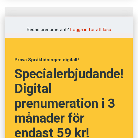
Fråga
1
av
12
Redan prenumerant?
Logga in för att läsa
Tjacka
Mortla
Prova Språktidningen digitalt!
Specialerbjudande!
Köpa
Digital
Hissa
prenumeration i 3
Skvallra
månader för
NÄSTA FRÅGA
endast 59 kr!