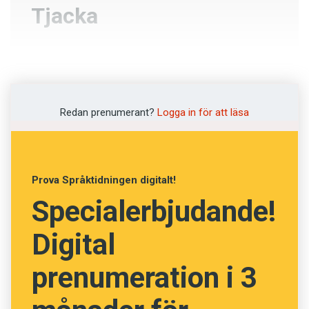
Tjacka
Mortla
Köpa
Redan prenumerant?
Logga in för att läsa
Hissa
Skvallra
Prova Språktidningen digitalt!
Specialerbjudande!
NÄSTA FRÅGA
Digital
prenumeration i 3