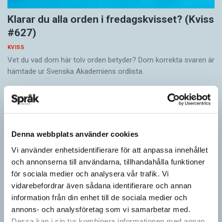
Klarar du alla orden i fredagskvisset? (Kviss
#627)
KVISS
Vet du vad dom här tolv orden betyder? Dom korrekta svaren är
hämtade ur Svenska Akademiens ordlista.
Denna webbplats använder cookies
Vi använder enhetsidentifierare för att anpassa innehållet
och annonserna till användarna, tillhandahålla funktioner
för sociala medier och analysera vår trafik. Vi
vidarebefordrar även sådana identifierare och annan
information från din enhet till de sociala medier och
annons- och analysföretag som vi samarbetar med.
Vilket språk är detta? (Kviss #626)
Dessa kan i sin tur kombinera informationen med annan