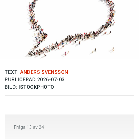
Anmäl till språkpolisen
Föreslå nyord
Annonsera
Prenumerera
Läs Språktidningen digitalt
Press
TEXT:
ANDERS SVENSSON
PUBLICERAD 2026-07-03
BILD: ISTOCKPHOTO
Fråga
13
av
24