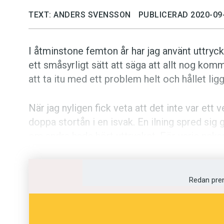
TEXT: ANDERS SVENSSON
PUBLICERAD 2020-09
I åtminstone femton år har jag använt uttryc
ett småsyrligt sätt att säga att allt nog kom
att ta itu med ett problem helt och hållet lig
När jag nyligen fick veta att det inte var ett
doppa stortån i en isvak. En ilning spred si
om andra hade hört uttrycket. För varje nekan
var bekant med det. Jag och min språkkänsla
Jag sökte på nätet. Noll träffar. Jag sökte i
Redan pre
ruckades en smula och jag kände mig lite lätt
gemenskapen.