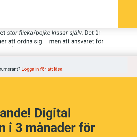
ket
stor flicka
/
pojke kissar själv
. Det är
mer att ordna sig – men att ansvaret för
ger på en person.
 vedertaget uttryck kändes det som att
numerant?
Logga in för att läsa
g genom kroppen. Jag började fråga runt
de svar kändes det lite kallare. Ingen
 huttrade.
ande! Digital
 textdatabaser. Tomt. Min världsbild
 utfrusen ur den språkliga
 i 3 månader för