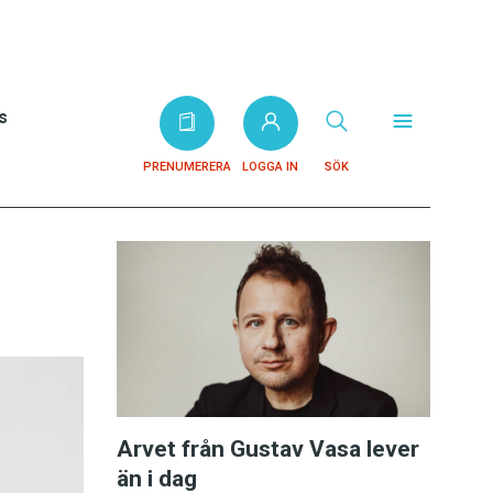
s
PRENUMERERA
LOGGA IN
SÖK
Arvet från Gustav Vasa lever
än i dag