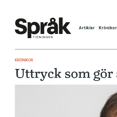
Artiklar
Krönikor
Hem
Artiklar
KRÖNIKOR
Uttryck som gör
Krönikor
Språkfrågor
Skrivtips
Bokrecensi