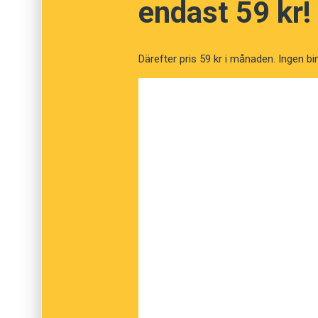
endast 59 kr!
Jag snappade upp uttrycket av en person s
finska i hemmet. Min förhoppning var därför a
finskan. En sådan förklaring skulle ha fått ord
Därefter pris 59 kr i månaden. Ingen bi
Men såväl språkvårdare i finska som forskar
skakade på huvudet åt min fråga. Visserligen
själv
stämde överens med den finländska ment
är en dygd att lösa problem på egen hand och
hört uttrycket. Även det spåret var en återv
I vår språkliga repertoar finns små avtryck fr
hade jag kanske plockat upp ett uttryck som 
Men det kan räcka med ett sådant språkligt av
Det finns till exempel en utbredd föreställni