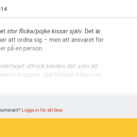
-14
ket
stor flicka
/
pojke kissar själv
. Det är
mer att ordna sig – men att ansvaret för
ger på en person.
 vedertaget uttryck kändes det som att
g genom kroppen. Jag började fråga runt
de svar kändes det lite kallare. Ingen
 huttrade.
 textdatabaser. Tomt. Min världsbild
numerant?
Logga in för att läsa
 utfrusen ur den språkliga