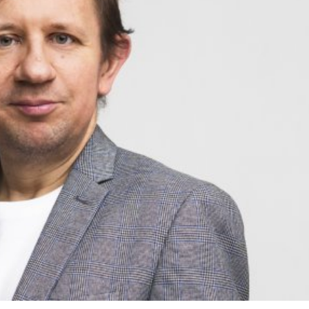
språkpolisen
rd
a
dningen digitalt