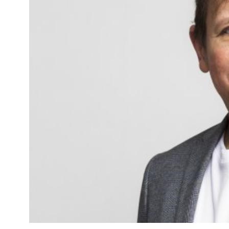
Kviss
Podden
Anmäl till 
Föreslå nyo
Annonsera
Prenumerer
Läs Språkti
Press