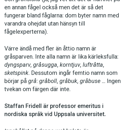
en ­annan fågel också men det är så det
fungerar bland fåglarna: dom byter namn med
var­andra ohejdat utan hänsyn till
fågelexperterna).
Värre ändå med fler än åttio namn är
gråsparven. Inte alla namn är lika kärleks­fulla:
dyngsparv
,
gråsugga
,
korntjuv
,
luftråtta
,
sketspink
. Dessutom ingår femtio namn som
börjar på
grå
:
gråboll
,
gråbuk
,
gråbuse
… Ingen
tvekan om färgen där inte.
Staffan Fridell är ­professor ­emeritus i
nordiska språk vid ­Uppsala universitet.