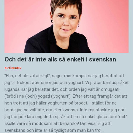
Och det är inte alls så enkelt i svenskan
KRÖNIKOR
”Ehh, det blir väl äckligt”, säger min kompis när jag berättat att
jag till frukost äter smörgås och yoghurt. Vi pratar bantuspråket
luganda när jag berättar det, och orden jag valt är omugaati
(’bröd’) ne (’och’) yogati (’yoghurt’). Efter ett tag framgår det att
hon trott att jag häller yoghurten på brödet. I stället för ne
borde jag ha valt ate, era eller kwossa. Inte misstänkte jag när
jag började lära mig detta språk att en så enkel glosa som ’och’
skulle vara så mödosam att behärska! Det visar sig att
svenskans och inte är så tydligt som man kan tro;…