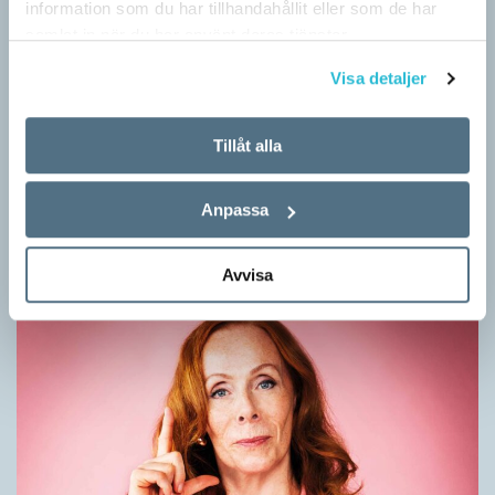
information som du har tillhandahållit eller som de har
samlat in när du har använt deras tjänster.
Visa detaljer
Mesen är ingen fegis
Tillåt alla
KRÖNIKOR
Sveriges vanligaste vinterfågel är en mes. Alltså ingen fegis
Anpassa
precis och inte heller någon oxe, trots namnet. Att den kallas
för talgoxe beror på att…
Avvisa