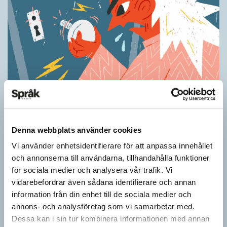
Ordens umgänge avslöjar betydelsen
KRÖNIKOR
”Du kan begripa ett ord genom att titta på vilka det umgås med”
Denna webbplats använder cookies
– ungefär så sa den brittiske språkvetaren John Rupert Firth
(1890–1960) om…
Vi använder enhetsidentifierare för att anpassa innehållet
och annonserna till användarna, tillhandahålla funktioner
för sociala medier och analysera vår trafik. Vi
vidarebefordrar även sådana identifierare och annan
information från din enhet till de sociala medier och
annons- och analysföretag som vi samarbetar med.
Dessa kan i sin tur kombinera informationen med annan