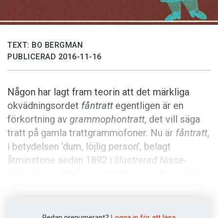
Anmäl till språkpolisen
Föreslå nyord
Annonsera
TEXT: BO BERGMAN
PUBLICERAD 2016-11-16
Prenumerera
Läs Språktidningen digitalt
Någon har lagt fram teorin att det märkliga
Press
okvädningsordet
fåntratt
egentligen är en
förkortning av
grammophontratt
, det vill säga
tratt på gamla trattgrammofoner. Nu är
fåntratt
,
i betydelsen ’dum, löjlig person’, belagt
åtminstone sedan 1892 i
Illustrerad Nisse-
Kalender
– alltså innan trattgrammofonen blev
vanlig.
Och efterleden
tratt
har i århundraden använts
Redan prenumerant?
Logga in för att läsa