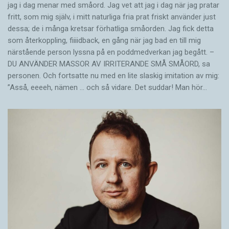
jag i dag menar med småord. Jag vet att jag i dag när jag pratar
fritt, som mig själv, i mitt naturliga fria prat friskt använder just
dessa; de i många kretsar förhatliga småorden. Jag fick detta
som återkoppling, fiiiidback, en gång när jag bad en till mig
närstående person lyssna på en poddmedverkan jag begått. –
DU ANVÄNDER MASSOR AV IRRITERANDE SMÅ SMÅORD, sa
personen. Och fortsatte nu med en lite slaskig imitation av mig:
”Asså, eeeeh, nämen … och så vidare. Det suddar! Man hör…