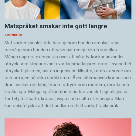
Matspråket smakar inte gött längre
KRÖNIKOR
Mat väcker känslor. Inte bara genom hur den smakar, utan
också genom hur den uttrycks när recept ska förmedlas.
Många upprörs exempelvis över att våra tv-kockar använder
uttryck som klingar ovant i vardagsmatlagares öron. I synnerhet
uttrycket gå i med, när en ingrediens tillsätts, möts av vrede om
och om igen på olika språkforum. Även alternativen kör ner och
drar i väcker ont blod, liksom uttryck som montera, mortla och
krydda upp. Många språkpuritaner undrar vad det egentligen är
för fel på tillsätta, krossa, vispa i och salta eller peppra. Man
kan också tycka att det handlar om helt vanligt fackspråk.…