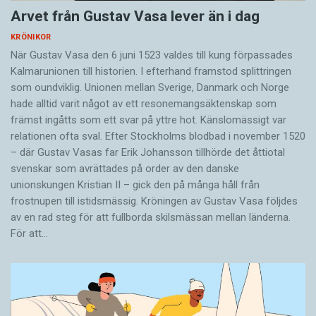
Arvet från Gustav Vasa lever än i dag
KRÖNIKOR
När Gustav Vasa den 6 juni 1523 ­valdes till kung förpassades
Kalmar­unionen till historien. I efterhand framstod splittringen
som ound­viklig. ­Unionen ­mellan Sverige, Danmark och ­Norge
hade alltid varit något av ett resonemangs­äkten­skap som
främst ingåtts som ett svar på yttre hot. ­Känslomässigt var
rela­tionen ofta sval. Efter Stockholms blodbad i novem­ber 1520
– där Gustav ­Vasas far Erik ­Johans­son tillhörde det åttiotal
svenskar som avrättades på order av den danske
unionskungen Kristian II – gick den på många håll från
frostnupen till istidsmässig. Kröningen av Gustav Vasa följdes
av en rad steg för att fullborda skilsmässan mellan länderna.
För att…