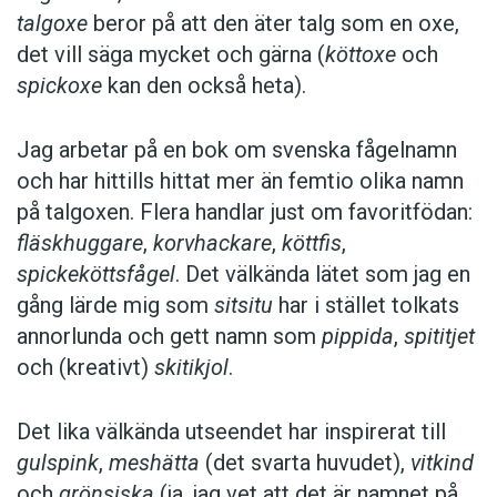
talgoxe
beror på att den äter talg som en oxe,
det vill säga mycket och gärna (
köttoxe
och
spickoxe
kan den också heta).
Jag arbetar på en bok om svenska fågelnamn
och har hittills hittat mer än femtio olika namn
på talgoxen. Flera handlar just om favoritfödan:
fläskhuggare
,
korvhackare
,
köttfis
,
spickeköttsfågel
. Det välkända lätet som jag en
gång lärde mig som
sitsitu
har i stället tolkats
annorlunda och gett namn som
pippida
,
spititjet
och (kreativt)
skitikjol
.
Det lika välkända utseendet har inspirerat till
gulspink
,
meshätta
(det svarta huvudet),
vitkind
och
grönsiska
(ja, jag vet att det är namnet på