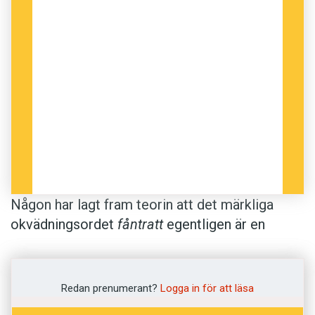
Någon har lagt fram teorin att det märkliga
okvädningsordet
fåntratt
egentligen är en
förkortning av
grammophontratt
, det vill säga
tratt på gamla trattgrammofoner. Nu är
fåntratt
,
i betydelsen ’dum, löjlig person’, belagt
Redan prenumerant?
Logga in för att läsa
åtminstone sedan 1892 i
Illustrerad Nisse-