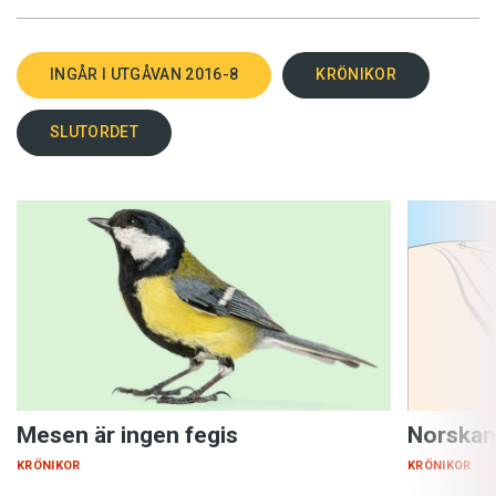
INGÅR I UTGÅVAN 2016-8
KRÖNIKOR
SLUTORDET
Mesen är ingen fegis
Norskan
KRÖNIKOR
KRÖNIKOR