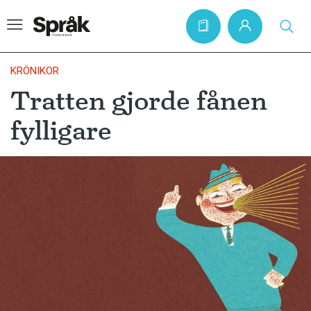
KRÖNIKOR
Tratten gjorde fånen
Hem
fylligare
Artiklar
Krönikor
Språkfrågor
Skrivtips
Bokrecensioner
Kviss
Podden