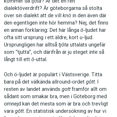
kommer då
tjôta
? Är det en ren
dialektöverdrift? Är göteborgarna så stolta
över sin dialekt att de vill
knö
in den även där
den egentligen inte hör hemma? Nej, det finns
en annan förklaring: Det här långa
ô
-ljudet har
ofta sitt ursprung i ett äldre, kort
u
-ljud.
Ursprungligen har alltså
tjôta
uttalats ungefär
som ”tjutta”, och därifrån är ju steget inte så
långt till ett
ô
-uttal.
Och ö-ljudet är populärt i Västsverige. Titta
bara på det välkända allround-ordet
gôtt
. I
resten av landet används
gott
framför allt om
sådant som smakar bra, men i Göteborg med
omnejd kan det mesta som är bra och trevligt
vara
gôtt
. En statistisk undersökning av hur vi