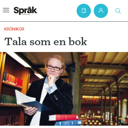
KRÖNIKOR
Tala som en bok
Hem
Artiklar
Krönikor
Språkfrågor
Skrivtips
Bokrecensioner
Kviss
Podden