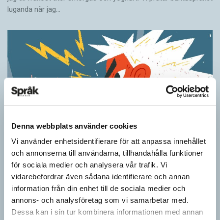
luganda när jag…
Denna webbplats använder cookies
Vi använder enhetsidentifierare för att anpassa innehållet
och annonserna till användarna, tillhandahålla funktioner
Ordens umgänge avslöjar betydelsen
för sociala medier och analysera vår trafik. Vi
KRÖNIKOR
vidarebefordrar även sådana identifierare och annan
”Du kan begripa ett ord genom att titta på vilka det umgås med”
information från din enhet till de sociala medier och
– ungefär så sa den brittiske språkvetaren John Rupert Firth
annons- och analysföretag som vi samarbetar med.
(1890–1960) om…
Dessa kan i sin tur kombinera informationen med annan