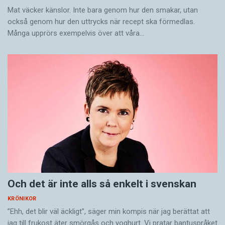
Mat väcker känslor. Inte bara genom hur den smakar, utan
också genom hur den uttrycks när recept ska förmedlas.
Många upprörs exempelvis över att våra…
Och det är inte alls så enkelt i svenskan
KRÖNIKOR
”Ehh, det blir väl äckligt”, säger min kompis när jag berättat att
jag till frukost äter smörgås och yoghurt. Vi pratar bantuspråket