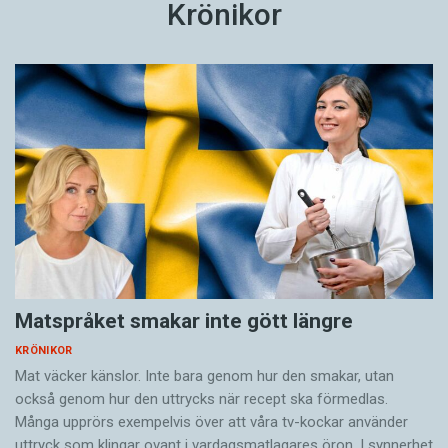
Krönikor
Matspråket smakar inte gött längre
KRÖNIKOR
Mat väcker känslor. Inte bara genom hur den smakar, utan
också genom hur den uttrycks när recept ska förmedlas.
Många upprörs exempelvis över att våra tv-kockar använder
uttryck som klingar ovant i vardagsmatlagares öron. I synnerhet