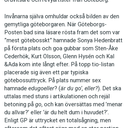
Invånarna själva omhuldar också bilden av den
gemytliga göteborgaren. När Göteborgs-
Posten bad sina läsare rösta fram det som var
”mest götebosskt” hamnade Sonya Hedenbratt
på första plats och goa gubbar som Sten-Åke
Cederhök, Kurt Olsson, Glenn Hysén och Kal
&Ada kom inte långt efter. På topp tio-listan
placerade sig även ett par typiska
götebossuttryck. På plats nummer sex
hamnade
edugoeller
? (
är du go’, eller?
). Det ska
uttalas med stuns i artikulationen och rejäl
betoning på
go
, och kan översättas med ’menar
du allvar?’ eller ’är du helt dum i huvudet?’.
Enligt GP är uttrycket en totalsågning, men