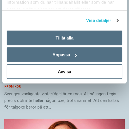
information som du har tillhandahållit eller som de har
samlat in när du har använt deras tjänster.
Visa detaljer
Tillåt alla
Anpassa
Avvisa
Mesen är ingen fegis
KRÖNIKOR
Sveriges vanligaste vinterfågel är en mes. Alltså ingen fegis
precis och inte heller någon oxe, trots namnet. Att den kallas
för talgoxe beror på att…