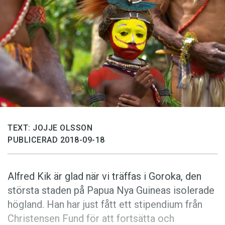
Anmäl till språkpolisen
Föreslå nyord
Annonsera
Prenumerera
Läs Språktidningen digitalt
Press
TEXT: JOJJE OLSSON
PUBLICERAD 2018-09-18
Alfred Kik är glad när vi träffas i Goroka, den
största staden på Papua Nya Guineas isolerade
högland. Han har just fått ett stipendium från
Christensen Fund för att fortsätta och