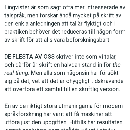
resurser på ett hotat språk, är att språket ska
Fumey, som nu är chef för språktjänster vid SIL,
Lingvister är som sagt ofta mer intresserade av
ha över 50 talare, varav några är under 40 år.
har bott med sin make Roland Fumey i Papua
talspråk, men forskar ändå mycket på skrift av
Talarna bör dessutom alla vara motiverade att
Nya Guinea i över tre årtionden. Innan dess gick
den enkla anledningen att tal är flyktigt och i
bevara sitt språk.
de båda kurser i lingvistik och antropologi vid
praktiken behöver det reduceras till någon form
SIL:s egna skolor i Tyskland och Storbritannien.
av skrift för att alls vara beforskningsbart.
När SIL väl har satt samman ett alfabet,
Tillsammans blev de tilldelade ett område vid
dokumenterat språket och översatt
Bibeln
, så
inlandssjön Lake Murray, dit det inte går några
DE FLESTA AV OSS
skriver inte som vi talar,
är det inte mycket mer att göra. Projektet
vägar och resorna måste ske med
och därför är skrift en halvdan stand-in för
the
stängs, och det finns inga som helst garantier
organisationens egna helikoptrar.
real thing
. Men alla som någonsin har försökt
för att språket kommer att överleva. Givetvis
sig på det, vet att det är ohyggligt tidskrävande
gör projektmedlemmarna
I området talas kuni-boazi, ett papuanskt språk
att överföra ett samtal till en skriftlig version.
uppföljningskontroller, där de ibland finner att
som är modersmål för cirka 5 000 personer.
språket lever vidare – men ibland inte.
Dess verb kan böjas i över 100 000 former och
En av de riktigt stora utmaningarna för modern
innehåller även grammatisk ton, vilket innebär
språkforskning har varit att få maskiner att
I ett land som traditionellt har saknat inhemska
att tonen är det enda som avgör formen på
utföra just den uppgiften. Hittills har resultaten
skriftspråk riskerar de kulturella förlusterna att
många ord. Paret Fumey, som är från Schweiz,