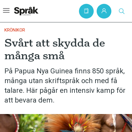
KRÖNIKOR
Svårt att skydda de
Hem
många små
Artiklar
Krönikor
På Papua Nya Guinea finns 850 språk,
många utan skriftspråk och med få
Språkfrågor
talare. Här pågår en intensiv kamp för
Skrivtips
att bevara dem.
Bokrecensioner
Kviss
Podden