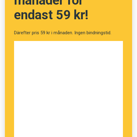
månader för
högstadieelever vid 17 skolor i olika delar av
endast 59 kr!
Papua Nya Guinea, kan Alfred Kik konstatera att
landets mindre språk försvinner fort.
Därefter pris 59 kr i månaden. Ingen bindningstid.
Han bad bland annat eleverna att uppge namn
och egenskaper för fåglar och växter, såväl på
engelska som på sina respektive mindre
modersmål. De fick också berätta om hur
fåglarna och växterna kan användas, till
exempel inom medicin, i rituella sammanhang
och till utsmyckning.
Resultaten visade att framför allt ungdomar i
städerna snabbt tappar sina modersmål, och
därmed också de kulturella kunskaper som
kommer till uttryck i dem: