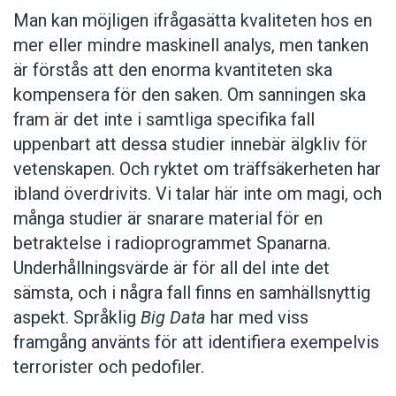
Papua Nya Guinea, och översatt Nya
Man kan möjligen ifrågasätta kvaliteten hos en
testamentet till 250 av dessa. Men mycket
Nästa steg är att dokumentera språket. Det
mer eller mindre maskinell analys, men tanken
arbete återstår. Det finns ytterligare cirka 300
idealiska är att för varje språk göra en
är förstås att den enorma kvantiteten ska
språk som man bedömer är i behov av ett
beskrivning av dess fonetik (inklusive alfabet),
kompensera för den saken. Om sanningen ska
alfabet, medan cirka 70 inte bedöms ha detta
en beskrivning av dess grammatik, en ordbok
fram är det inte i samtliga specifika fall
behov, eftersom de inte är ”levande” nog. Bland
samt en samling med texter. I verkligheten är
uppenbart att dessa studier innebär älgkliv för
dessa märks mungkip, som vid SIL:s senaste
det dock bara en minoritet av språken som
vetenskapen. Och ryktet om träffsäkerheten har
undersökning 2006 endast hade tolv talare
berikas med en ordbok eller en samling med
ibland överdrivits. Vi talar här inte om magi, och
trots en befolkning på 670 personer i de två
texter, även om alla språk tillägnas en fonetisk
många studier är snarare material för en
byar där språket fortfarande används, och
beskrivning och en majoritet av dem även en
betraktelse i radioprogrammet Spanarna.
turumusa, som man 2011 inte längre hittade
grammatisk beskrivning. Produktionen beror
Underhållningsvärde är för all del inte det
någon levande talare av. I dessa fall är det
bland annat på lokalbefolkningens önskemål,
sämsta, och i några fall finns en samhällsnyttig
främst dokumentation i antropologiskt syfte
översättarnas prioriteringar och deras förmåga
aspekt. Språklig
Big Data
har med viss
som gäller.
att hjälpa till.
framgång använts för att identifiera exempelvis
terrorister och pedofiler.
Ett riktmärke för huruvida det är värt att lägga
Missionärerna viger sina liv åt uppgiften. Irene