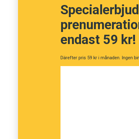
Specialerbjud
schwingen
. Släkt är också
svank
, ’inböjning (
prenumeration
Bo Bergman är medarbetare i Sydsvenskan oc
endast 59 kr!
Därefter pris 59 kr i månaden. Ingen bi