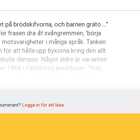
t på brödskifvorna, och barnen gräto …”
 för frasen
dra åt svångremmen
, ’börja
d motsvarigheter i många språk. Tanken
för att hålla upp byxorna kring den allt
kulle dämpas. Något äldre är varianten
ver 1864 i
Fältskärns berättelser
: ”Han
dra; — derföre behöfde han svältremmen
a ingår i
svångrem
, ’livrem’, som första
 är det substantivet
svånge
i betydelsen
d
svinga
. Det finns en räcka
numerant?
Logga in för att läsa
’svängande rörelse’, med den
en
swing
om jazz med svängande rytm.
 ord:
svang
, ’omlopp’, med
hvung
, ’fart, kläm’, som är bildade till