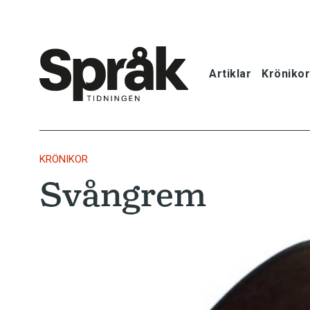
Artiklar
Krönikor
Hem
Artiklar
KRÖNIKOR
Svångrem
Krönikor
Språkfrågor
Skrivtips
Bokrecensi