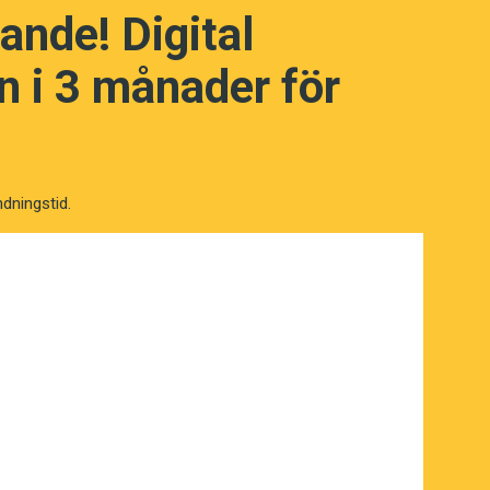
ande! Digital
i ryggen)’.
 i 3 månader för
h författare.
ndningstid.