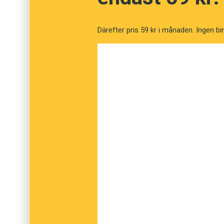
schwingen
. Släkt är också
svank
, ’inböjning (
Därefter pris 59 kr i månaden. Ingen bi
Bo Bergman är medarbetare i Sydsvenskan oc