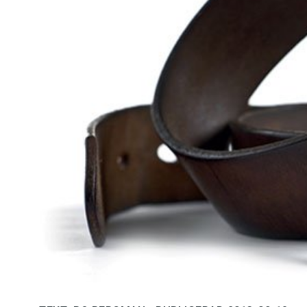
Kviss
Podden
Anmäl till 
Föreslå nyo
Annonsera
Prenumerer
Läs Språkti
Press