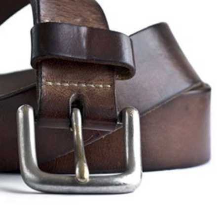
språkpolisen
rd
a
dningen digitalt