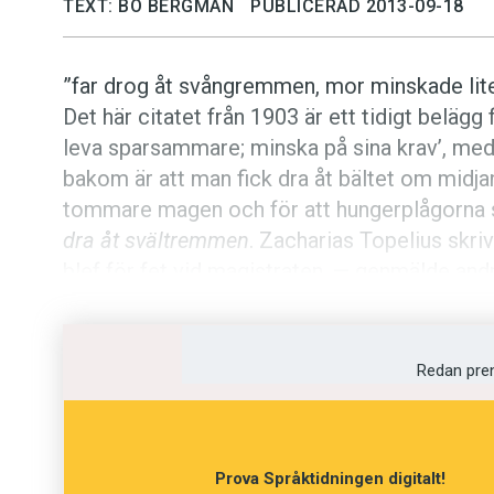
TEXT: BO BERGMAN
PUBLICERAD 2013-09-18
”far drog åt svångremmen, mor minskade lite
Det här citatet från 1903 är ett tidigt belägg
leva sparsammare; minska på sina krav’, me
bakom är att man fick dra åt bältet om midjan 
tommare magen och för att hungerplågorna s
dra åt svältremmen
. Zacharias Topelius skri
blef för fet vid magistraten, — genmälde an
och blef på ny kula rysk sergeant.” Enligt viss
led
svång
, ’svängd inåt; mager’, men snarare
’midja, veka livet’. Bägge orden hör ihop me
Redan pre
närbesläktade ord. Först kan nämnas
sving
, 
etymologiskt identiska inlånade musikterm
Också det tyska språkområdet har släppt till
Prova Språktidningen digitalt!
grundbetydelsen ’svängande rörelse’, och
sc