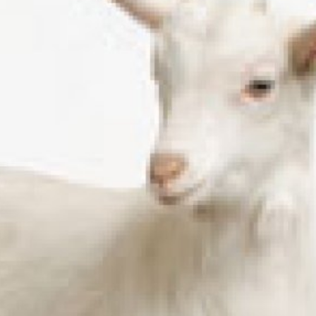
språkpolisen
rd
a
dningen digitalt