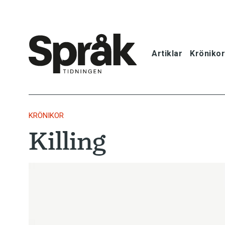
Artiklar
Krönikor
Hem
Artiklar
KRÖNIKOR
Killing
Krönikor
Språkfrågor
Skrivtips
Bokrecensi