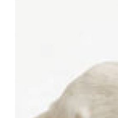
Kviss
Podden
Anmäl till 
Föreslå nyo
Annonsera
Prenumerer
Läs Språkti
Press