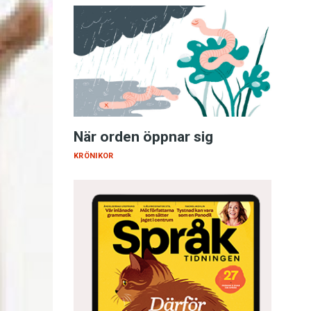
När orden öppnar sig
KRÖNIKOR