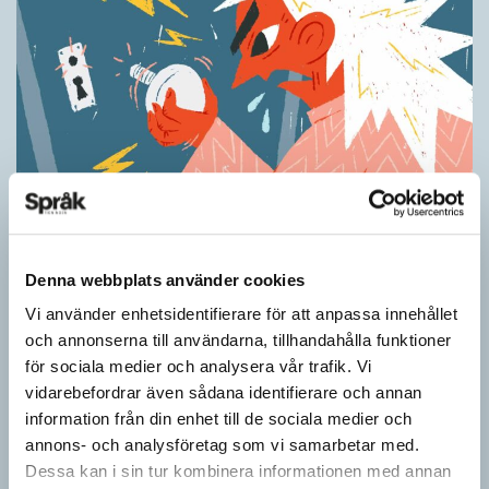
Ordens umgänge avslöjar betydelsen
KRÖNIKOR
”Du kan begripa ett ord genom att titta på vilka det umgås med”
Denna webbplats använder cookies
– ungefär så sa den brittiske språkvetaren John Rupert Firth
Vi använder enhetsidentifierare för att anpassa innehållet
(1890–1960) om…
och annonserna till användarna, tillhandahålla funktioner
för sociala medier och analysera vår trafik. Vi
vidarebefordrar även sådana identifierare och annan
information från din enhet till de sociala medier och
annons- och analysföretag som vi samarbetar med.
Dessa kan i sin tur kombinera informationen med annan