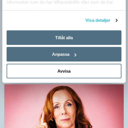
information som du har tillhandahållit eller som de har
samlat in när du har använt deras tjänster.
Visa detaljer
Tillåt alla
Mesen är ingen fegis
KRÖNIKOR
Anpassa
Sveriges vanligaste vinterfågel är en mes. Alltså ingen fegis
precis och inte heller någon oxe, trots namnet. Att den kallas
Avvisa
för talgoxe beror på att…