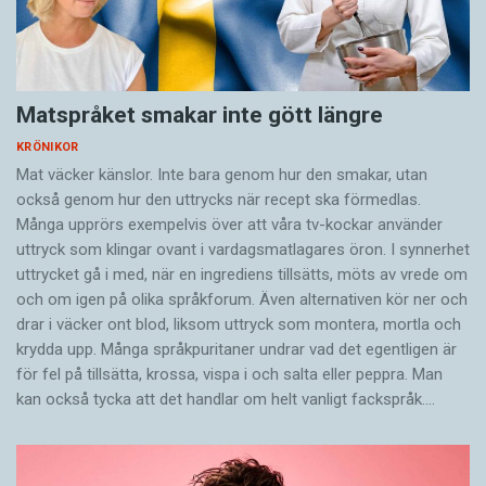
Matspråket smakar inte gött längre
KRÖNIKOR
Mat väcker känslor. Inte bara genom hur den smakar, utan
också genom hur den uttrycks när recept ska förmedlas.
Många upprörs exempelvis över att våra tv-kockar använder
uttryck som klingar ovant i vardagsmatlagares öron. I synnerhet
uttrycket gå i med, när en ingrediens tillsätts, möts av vrede om
och om igen på olika språkforum. Även alternativen kör ner och
drar i väcker ont blod, liksom uttryck som montera, mortla och
krydda upp. Många språkpuritaner undrar vad det egentligen är
för fel på tillsätta, krossa, vispa i och salta eller peppra. Man
kan också tycka att det handlar om helt vanligt fackspråk.…