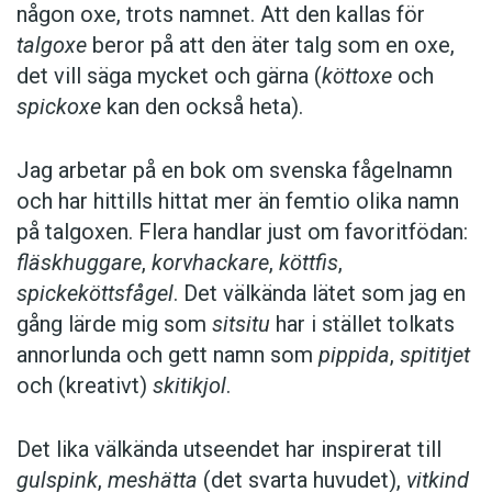
någon oxe, trots namnet. Att den kallas för
talgoxe
beror på att den äter talg som en oxe,
det vill säga mycket och gärna (
köttoxe
och
spickoxe
kan den också heta).
Jag arbetar på en bok om svenska fågelnamn
och har hittills hittat mer än femtio olika namn
på talgoxen. Flera handlar just om favoritfödan:
fläskhuggare
,
korvhackare
,
köttfis
,
spickeköttsfågel
. Det välkända lätet som jag en
gång lärde mig som
sitsitu
har i stället tolkats
annorlunda och gett namn som
pippida
,
spititjet
och (kreativt)
skitikjol
.
Det lika välkända utseendet har inspirerat till
gulspink
,
meshätta
(det svarta huvudet),
vitkind