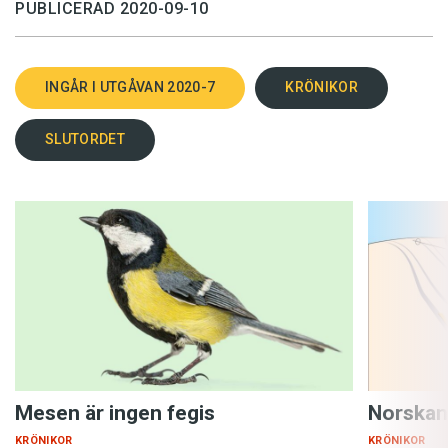
PUBLICERAD 2020-09-10
INGÅR I UTGÅVAN 2020-7
KRÖNIKOR
SLUTORDET
Mesen är ingen fegis
Norskan
KRÖNIKOR
KRÖNIKOR