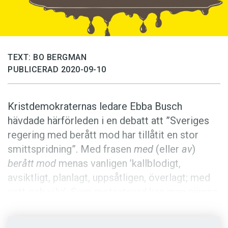
Anmäl till språkpolisen
Föreslå nyord
Annonsera
TEXT: BO BERGMAN
Prenumerera
PUBLICERAD 2020-09-10
Läs Språktidningen digitalt
Press
Kristdemokraternas ledare Ebba Busch
hävdade härförleden i en debatt att ”Sveriges
regering med berått mod har tillåtit en stor
smittspridning”. Med frasen
med
(eller
av
)
berått mod
menas vanligen ’kallblodigt,
avsiktligt, planlagt, uppsåtligen, överlagt; med
vett och vilja’. Som motsatsord kan man nämna
i hastigt mod
som betyder ’oöverlagt, utan
föregående planering’.
Mod
har här betydelsen