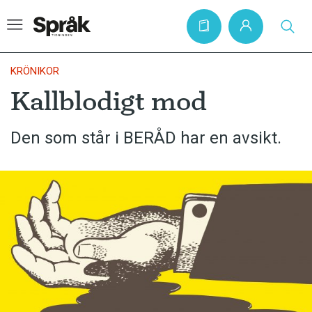
KRÖNIKOR
Kallblodigt mod
Hem
Den som står i BERÅD har en avsikt.
Artiklar
Krönikor
Språkfrågor
Skrivtips
Bokrecensioner
Kviss
Podden