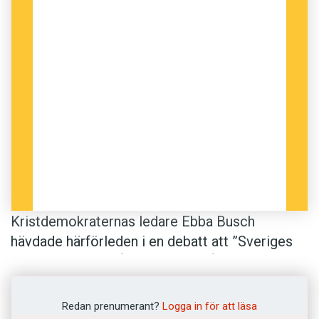
Kristdemokraternas ledare Ebba Busch
hävdade härförleden i en debatt att ”Sveriges
regering med berått mod har tillåtit en stor
smittspridning”. Med frasen
med
(eller
av
)
berått mod
menas vanligen ’kallblodigt,
Redan prenumerant?
Logga in för att läsa