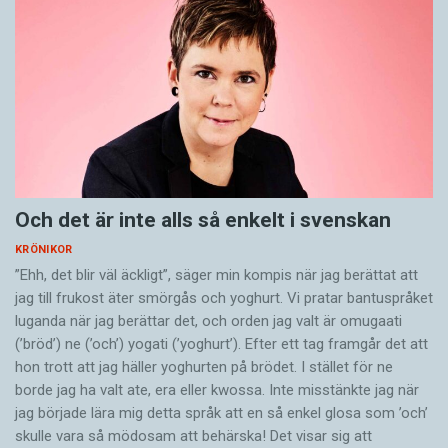
Och det är inte alls så enkelt i svenskan
KRÖNIKOR
”Ehh, det blir väl äckligt”, säger min kompis när jag berättat att
jag till frukost äter smörgås och yoghurt. Vi pratar bantuspråket
luganda när jag berättar det, och orden jag valt är omugaati
(’bröd’) ne (’och’) yogati (’yoghurt’). Efter ett tag framgår det att
hon trott att jag häller yoghurten på brödet. I stället för ne
borde jag ha valt ate, era eller kwossa. Inte misstänkte jag när
jag började lära mig detta språk att en så enkel glosa som ’och’
skulle vara så mödosam att behärska! Det visar sig att