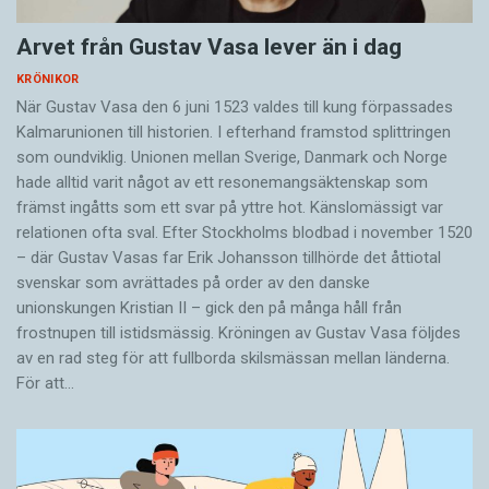
Arvet från Gustav Vasa lever än i dag
KRÖNIKOR
När Gustav Vasa den 6 juni 1523 ­valdes till kung förpassades
Kalmar­unionen till historien. I efterhand framstod splittringen
som ound­viklig. ­Unionen ­mellan Sverige, Danmark och ­Norge
hade alltid varit något av ett resonemangs­äkten­skap som
främst ingåtts som ett svar på yttre hot. ­Känslomässigt var
rela­tionen ofta sval. Efter Stockholms blodbad i novem­ber 1520
– där Gustav ­Vasas far Erik ­Johans­son tillhörde det åttiotal
svenskar som avrättades på order av den danske
unionskungen Kristian II – gick den på många håll från
frostnupen till istidsmässig. Kröningen av Gustav Vasa följdes
av en rad steg för att fullborda skilsmässan mellan länderna.
För att…