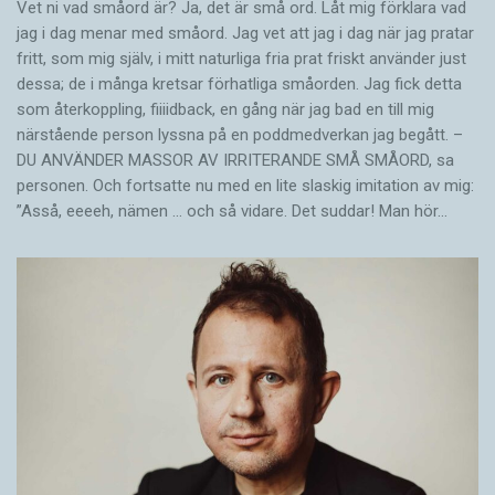
Vet ni vad småord är? Ja, det är små ord. Låt mig förklara vad
jag i dag menar med småord. Jag vet att jag i dag när jag pratar
fritt, som mig själv, i mitt naturliga fria prat friskt använder just
dessa; de i många kretsar förhatliga småorden. Jag fick detta
som återkoppling, fiiiidback, en gång när jag bad en till mig
närstående person lyssna på en poddmedverkan jag begått. –
DU ANVÄNDER MASSOR AV IRRITERANDE SMÅ SMÅORD, sa
personen. Och fortsatte nu med en lite slaskig imitation av mig:
”Asså, eeeeh, nämen … och så vidare. Det suddar! Man hör…