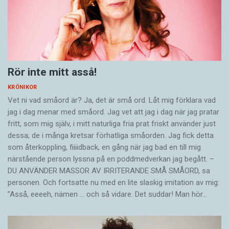
Rör inte mitt asså!
KRÖNIKOR
Vet ni vad småord är? Ja, det är små ord. Låt mig förklara vad
jag i dag menar med småord. Jag vet att jag i dag när jag pratar
fritt, som mig själv, i mitt naturliga fria prat friskt använder just
dessa; de i många kretsar förhatliga småorden. Jag fick detta
som återkoppling, fiiiidback, en gång när jag bad en till mig
närstående person lyssna på en poddmedverkan jag begått. –
DU ANVÄNDER MASSOR AV IRRITERANDE SMÅ SMÅORD, sa
personen. Och fortsatte nu med en lite slaskig imitation av mig:
”Asså, eeeeh, nämen … och så vidare. Det suddar! Man hör…