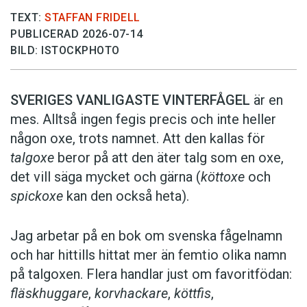
TEXT:
STAFFAN FRIDELL
PUBLICERAD 2026-07-14
BILD: ISTOCKPHOTO
SVERIGES VANLIGASTE VINTERFÅGEL
är en
mes. Alltså ingen fegis precis och inte heller
någon oxe, trots namnet. Att den kallas för
talgoxe
beror på att den äter talg som en oxe,
det vill säga mycket och gärna (
köttoxe
och
spickoxe
kan den också heta).
Jag arbetar på en bok om svenska fågelnamn
och har hittills hittat mer än femtio olika namn
på talgoxen. Flera handlar just om favoritfödan:
fläskhuggare
,
korvhackare
,
köttfis
,