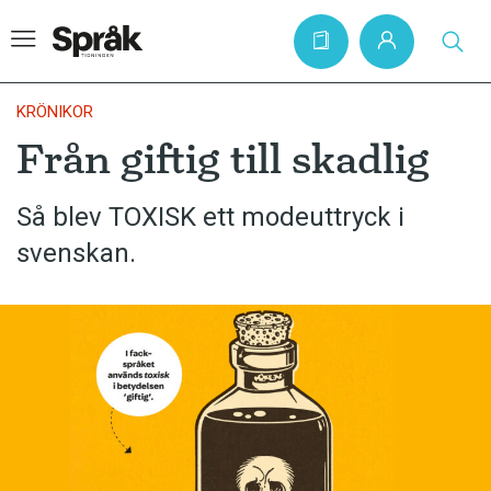
KRÖNIKOR
Från giftig till skadlig
Hem
Så blev TOXISK ett modeuttryck i
Artiklar
svenskan.
Krönikor
Språkfrågor
Skrivtips
Bokrecensioner
Kviss
Podden