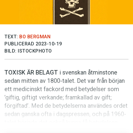
Anmäl till språkpolisen
Föreslå nyord
Annonsera
Prenumerera
TEXT:
BO BERGMAN
PUBLICERAD 2023-10-19
Läs Språktidningen digitalt
BILD: ISTOCKPHOTO
Press
TOXISK ÄR BELAGT
i svenskan åtminstone
sedan mitten av 1800-talet. Det var från början
ett medicinskt fackord med betydelser som
’giftig, giftigt verkande; framkallad av gift;
förgiftad’. Med de betydelserna användes ordet
sedan ganska ofta i dagspressen, och på 1960-
talet började det också kunna få betydelsen
’skadlig ’.