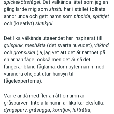
spickeköttsfågel
. Det välkända lätet som jag en
gång lärde mig som
sitsitu
har i stället tolkats
annorlunda och gett namn som
pippida
,
spititjet
och (kreativt)
skitikjol
.
Det lika välkända utseendet har inspirerat till
gulspink
,
meshätta
(det svarta huvudet),
vitkind
och
grönsiska
(ja, jag vet att det är namnet på
en ­annan fågel också men det är så det
fungerar bland fåglarna: dom byter namn med
var­andra ohejdat utan hänsyn till
fågelexperterna).
Värre ändå med fler än åttio namn är
gråsparven. Inte alla namn är lika kärleks­fulla:
dyngsparv
,
gråsugga
,
korntjuv
,
luftråtta
,