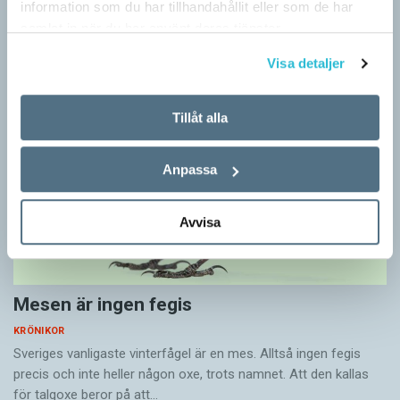
information som du har tillhandahållit eller som de har
– ungefär så sa den brittiske språkvetaren John Rupert Firth
samlat in när du har använt deras tjänster.
(1890–1960) om…
Visa detaljer
Tillåt alla
Anpassa
Avvisa
Mesen är ingen fegis
KRÖNIKOR
Sveriges vanligaste vinterfågel är en mes. Alltså ingen fegis
precis och inte heller någon oxe, trots namnet. Att den kallas
för talgoxe beror på att…