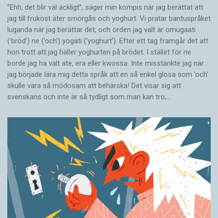
”Ehh, det blir väl äckligt”, säger min kompis när jag berättat att
jag till frukost äter smörgås och yoghurt. Vi pratar bantuspråket
luganda när jag berättar det, och orden jag valt är omugaati
(’bröd’) ne (’och’) yogati (’yoghurt’). Efter ett tag framgår det att
hon trott att jag häller yoghurten på brödet. I stället för ne
borde jag ha valt ate, era eller kwossa. Inte misstänkte jag när
jag började lära mig detta språk att en så enkel glosa som ’och’
skulle vara så mödosam att behärska! Det visar sig att
svenskans och inte är så tydligt som man kan tro;…