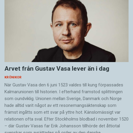
Arvet från Gustav Vasa lever än i dag
KRÖNIKOR
När Gustav Vasa den 6 juni 1523 ­valdes till kung förpassades
Kalmar­unionen till historien. I efterhand framstod splittringen
som ound­viklig. ­Unionen ­mellan Sverige, Danmark och ­Norge
hade alltid varit något av ett resonemangs­äkten­skap som
främst ingåtts som ett svar på yttre hot. ­Känslomässigt var
rela­tionen ofta sval. Efter Stockholms blodbad i novem­ber 1520
– där Gustav ­Vasas far Erik ­Johans­son tillhörde det åttiotal
svenskar som avrättades på order av den danske