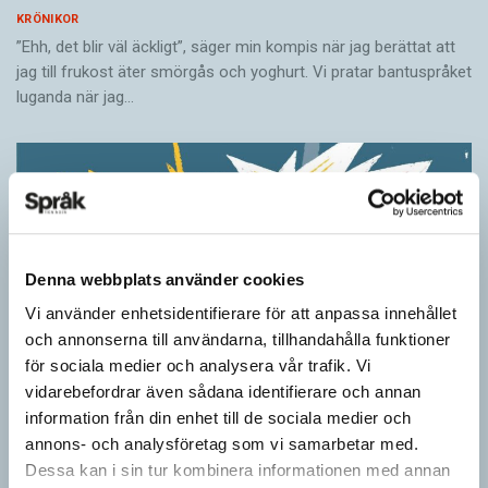
KRÖNIKOR
”Ehh, det blir väl äckligt”, säger min kompis när jag berättat att
jag till frukost äter smörgås och yoghurt. Vi pratar bantuspråket
luganda när jag…
Denna webbplats använder cookies
Vi använder enhetsidentifierare för att anpassa innehållet
och annonserna till användarna, tillhandahålla funktioner
för sociala medier och analysera vår trafik. Vi
vidarebefordrar även sådana identifierare och annan
information från din enhet till de sociala medier och
Ordens umgänge avslöjar betydelsen
annons- och analysföretag som vi samarbetar med.
KRÖNIKOR
Dessa kan i sin tur kombinera informationen med annan
”Du kan begripa ett ord genom att titta på vilka det umgås med”