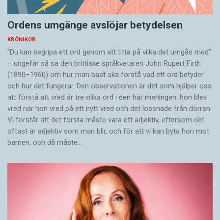
Ordens umgänge avslöjar betydelsen
KRÖNIKOR
”Du kan begripa ett ord genom att titta på vilka det umgås med”
– ungefär så sa den brittiske språkvetaren John Rupert Firth
(1890–1960) om hur man bäst ska förstå vad ett ord betyder
och hur det fungerar. Den ­observationen är det som hjälper oss
att förstå att vred är tre olika ord i den här meningen: hon blev
vred när hon vred på ett nytt vred och det lossnade från dörren.
Vi förstår att det första måste vara ett adjektiv, eftersom det
oftast är adjektiv som man blir, och för att vi kan byta hon mot
barnen, och då måste…