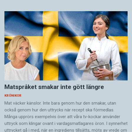
Matspråket smakar inte gött längre
KRÖNIKOR
Mat väcker känslor. Inte bara genom hur den smakar, utan
också genom hur den uttrycks när recept ska förmedlas.
Många upprörs exempelvis över att våra tv-kockar använder
uttryck som klingar ovant i vardagsmatlagares öron. I synnerhet
uttrycket gå i med, när en ingrediens tillsätts, möts av vrede om