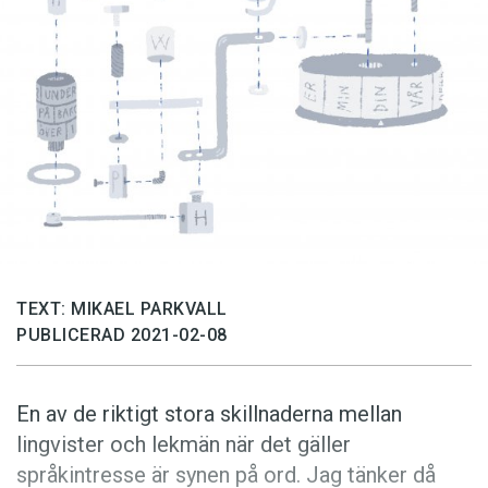
Anmäl till språkpolisen
Föreslå nyord
Annonsera
Prenumerera
Läs Språktidningen digitalt
Press
TEXT: MIKAEL PARKVALL
PUBLICERAD 2021-02-08
En av de riktigt stora skillnaderna mellan
lingvister och lekmän när det gäller
språkintresse är synen på ord. Jag tänker då