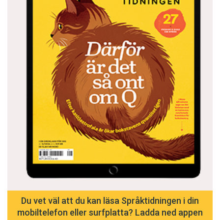
det tveksamt om det lär oss något bortom
själva faktumet.
Du vet väl att du kan läsa Språktidningen i din
mobiltelefon eller surfplatta? Ladda ned appen