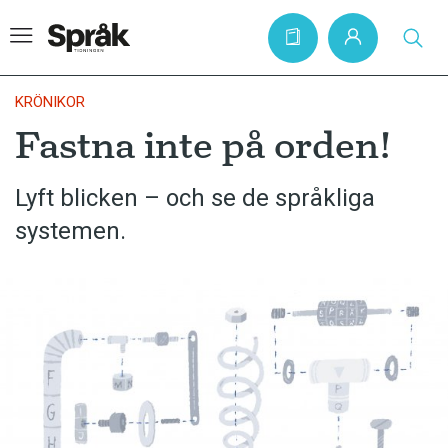
KRÖNIKOR
Fastna inte på orden!
Hem
Lyft blicken – och se de språkliga
Artiklar
systemen.
Krönikor
Språkfrågor
Skrivtips
Bokrecensioner
Kviss
Podden