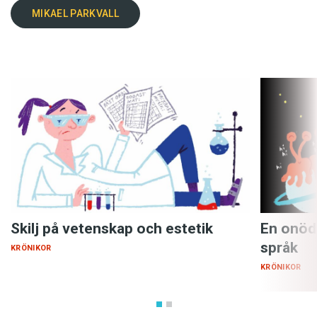
MIKAEL PARKVALL
Skilj på vetenskap och estetik
En onöd
språk
KRÖNIKOR
KRÖNIKOR