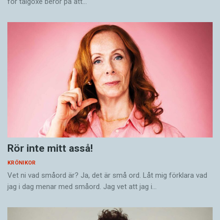
för talgoxe beror på att…
Rör inte mitt asså!
KRÖNIKOR
Vet ni vad småord är? Ja, det är små ord. Låt mig förklara vad
jag i dag menar med småord. Jag vet att jag i…