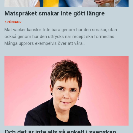
Matspråket smakar inte gött längre
KRÖNIKOR
Mat väcker känslor. Inte bara genom hur den smakar, utan
också genom hur den uttrycks när recept ska förmedlas.
Många upprörs exempelvis över att våra…
Och det är inte alls så enkelt i svenskan