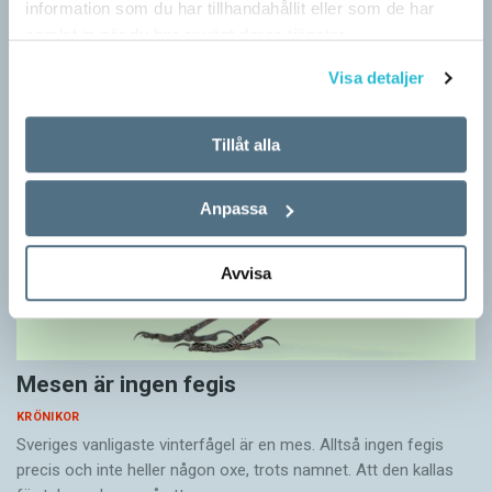
”Du kan begripa ett ord genom att titta på vilka det umgås med”
information som du har tillhandahållit eller som de har
– ungefär så sa den brittiske språkvetaren John Rupert Firth
samlat in när du har använt deras tjänster.
(1890–1960) om…
Visa detaljer
Tillåt alla
Anpassa
Avvisa
Mesen är ingen fegis
KRÖNIKOR
Sveriges vanligaste vinterfågel är en mes. Alltså ingen fegis
precis och inte heller någon oxe, trots namnet. Att den kallas