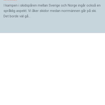
I kampen i skidspåren ­mellan Sverige och Norge ingår också en
språklig aspekt. Vi åker skidor medan norrmännen går på ski.
Det borde väl gå…