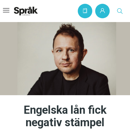
Hem
Artiklar
Krönikor
Språkfrågor
Skrivtips
Bokrecensioner
Engelska lån fick
Kviss
negativ stämpel
Podden