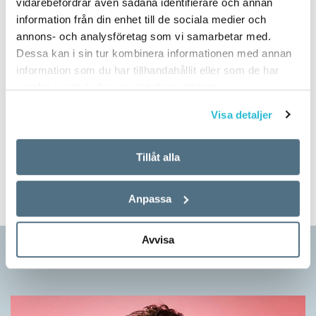
BILD: KAJSA GÖRANSSON
vidarebefordrar även sådana identifierare och annan
information från din enhet till de sociala medier och
annons- och analysföretag som vi samarbetar med.
Dessa kan i sin tur kombinera informationen med annan
information som du har tillhandahållit eller som de har
samlat in när du har använt deras tjänster.
Visa detaljer
INGÅR I UTGÅVAN 2023-3
KRÖNIKOR
Tillåt alla
LEDARE
Anpassa
Avvisa
Krönikor