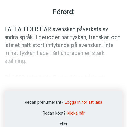
Anmäl till språkpolisen
Förord:
Föreslå nyord
Annonsera
I ALLA TIDER HAR
svenskan påverkats av
Prenumerera
andra språk. I perioder har tyskan, franskan och
Läs Språktidningen digitalt
latinet haft stort inflytande på svenskan. Inte
minst tyskan hade i århundraden en stark
Press
ställning.
På 1500-talet hade Gustav Vasa både ett
svensk- och ett tyskspråkigt kansli, på 1600-
talet hävdade Erik Dahlberg att tyska hördes
nästan lika ofta som svenska på Stockholms
Redan prenumerant?
Logga in för att läsa
gator och på 1700-talet skrev Johannes
Redan köpt?
Klicka här
Jacobus Pfeif att det fanns få platser i Sverige
eller
där människorna inte behärskade tyska.