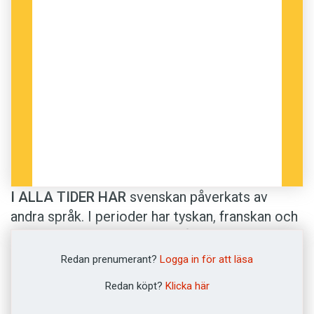
I ALLA TIDER HAR
svenskan påverkats av
andra språk. I perioder har tyskan, franskan och
latinet haft stort inflytande på svenskan. Inte
minst tyskan hade i århundraden en stark
Redan prenumerant?
Logga in för att läsa
ställning.
Redan köpt?
Klicka här