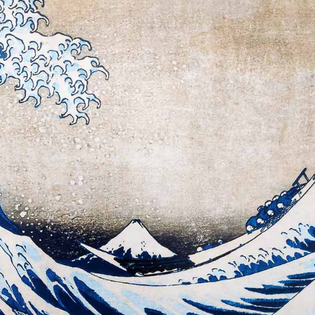
språkpolisen
rd
a
dningen digitalt