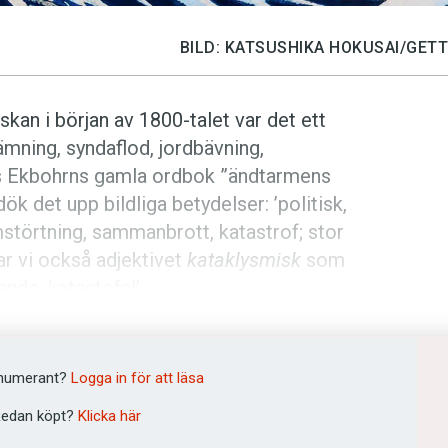
BILD: KATSUSHIKA HOKUSAI/GET
kan i början av 1800-talet var det ett
mning, syndaflod, jordbävning,
us Ekbohrns gamla ordbok ”änd­tarmens
 det upp bildliga betydelser: ’politisk,
störtning, sammanbrott, katastrof; stor
har vi också adjektivet
kataklysmisk
som
nde, katastofal’.
klysmós
’översvämning, avspolning,
t, avspola; översvämma’. Prefixet
katá
a’ och ingår i en lång rad ord som
katarr
,
numerant?
Logga in för att läsa
spola’ är besläktat med
kloak
, via det
edan köpt?
Klicka här