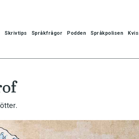
Skrivtips
Språkfrågor
Podden
Språkpolisen
Kvis
rof
tter.
oner