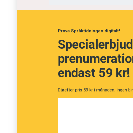
Bo Bergman är författare och medarbetare
Prova Språktidningen digitalt!
Specialerbjud
prenumeration
endast 59 kr!
Därefter pris 59 kr i månaden. Ingen bi