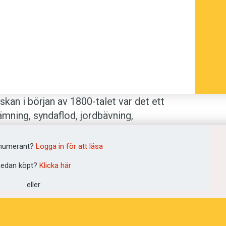
kan i början av 1800-talet var det ett
mning, syndaflod, jordbävning,
us Ekbohrns gamla ordbok ”änd­tarmens
 det upp bildliga betydelser: ’politisk,
numerant?
Logga in för att läsa
störtning, sammanbrott, katastrof; stor
edan köpt?
Klicka här
har vi också adjektivet
kataklysmisk
som
nde, katastofal’.
eller
klysmós
’översvämning, avspolning,
t, avspola; översvämma’. Prefixet
katá