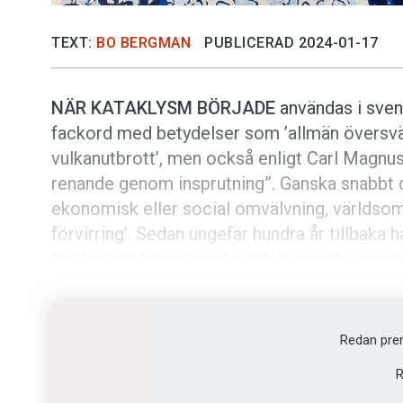
TEXT:
BO BERGMAN
PUBLICERAD 2024-01-17
NÄR KATAKLYSM BÖRJADE
användas i svens
fackord med betydelser som ’allmän översvä
vulkanutbrott’, men också enligt Carl Magn
renande genom insprutning”. Ganska snabbt dök
ekonomisk eller social omvälvning, världsom
förvirring’. Sedan ungefär hundra år tillbaka 
kan betyda ’omvälvande, ödeläggande, föröda
Grundord till
kataklysm
är det grekiska
kata
baddning’ med verbet
kata­klýtsein
’spola bor
betyder bland annat ’ner, mot, genom, tillbak
Redan pre
kateder
och
katekes
. Verbet
klýtsein
’rensa, 
R
latinska verbet
cluere
’rena, spola’.