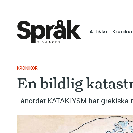
Artiklar
Krönikor
Hem
Artiklar
KRÖNIKOR
En bildlig katast
Krönikor
Språkfrågor
Lånordet KATAKLYSM har grekiska rö
Skrivtips
Bokrecensi