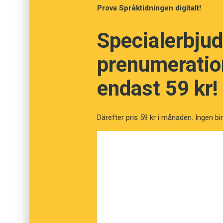
betyder bland annat ’ner, mot, genom, tillbak
Prova Språktidningen digitalt!
kateder
och
katekes
. Verbet
klýtsein
’rensa, 
latinska verbet
cluere
’rena, spola’.
Specialerbjud
prenumeration
Bo Bergman är författare och medarbetare
endast 59 kr!
Därefter pris 59 kr i månaden. Ingen bi