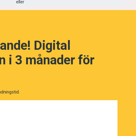
eller
 i Sydsvenskan.
ande! Digital
 i 3 månader för
ndningstid.