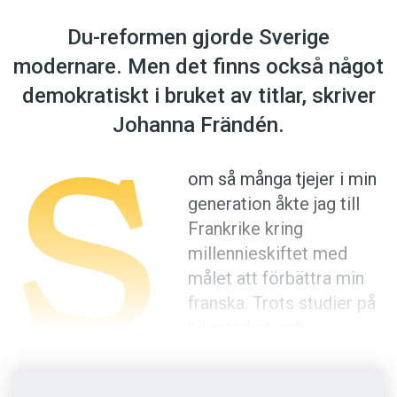
Anmäl till språkpolisen
Du-reformen gjorde ­Sverige
Föreslå nyord
modernare. Men det finns också något
Annonsera
­demokratiskt i bruket av titlar, skriver
Prenumerera
S
Johanna Frändén.
Läs Språktidningen digitalt
Press
om så många tjejer i min
generation åkte jag till
Frankrike kring
millennieskiftet med
målet att förbättra min
franska. Trots studier på
högstadiet och
gymnasiet och ett år på
universitetet slet jag med att sätta ihop en helt