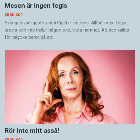
Mesen är ingen fegis
Johanna Frändén är journalist baserad i Paris.
KRÖNIKOR
Sveriges vanligaste vinterfågel är en mes. Alltså ingen fegis
Innehållet på denna webbplats är
precis och inte heller någon oxe, trots namnet. Att den kallas
upphovsrättsligt skyddat.
för talgoxe beror på att…
Rör inte mitt asså!
KRÖNIKOR