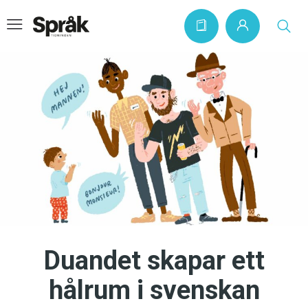
Hem
Artiklar
Krönikor
Språkfrågor
Skrivtips
Bokrecensioner
Duandet skapar ett
Kviss
hålrum i svenskan
Podden