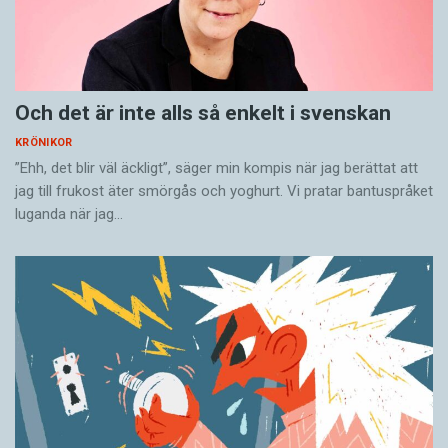
”
Du
-reformen gjorde Sverige till ett
modernare land”
Och det är inte alls så enkelt i svenskan
KRÖNIKOR
”Ehh, det blir väl äckligt”, säger min kompis när jag berättat att
Det finns dessutom något demokratiskt över
jag till frukost äter smörgås och yoghurt. Vi pratar bantuspråket
den franska substantivformen av tilltalstitlarna.
luganda när jag…
Killen i snabbköpskassan, A-lagaren utanför
pendeltågsstationen och rektorn på skolan är
alla
le monsieur
när tre­åringen omtalar dem i
efterhand. Det spelar ingen roll var på den
samhälleliga hier­arkin de befinner sig.
På svenska velar jag mellan att etablera
nämnda
mannen
, som fungerar bra i