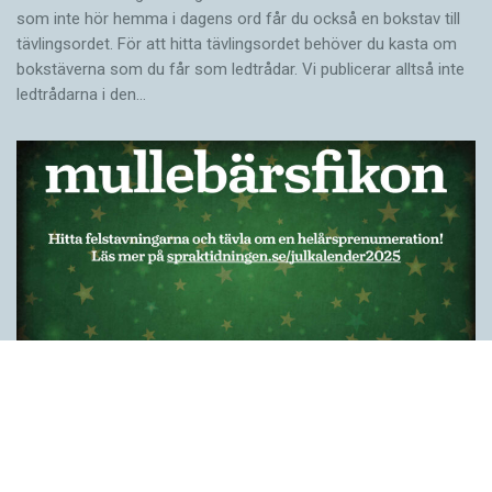
som inte hör hemma i dagens ord får du också en bokstav till
tävlingsordet. För att hitta tävlingsordet behöver du kasta om
bokstäverna som du får som ledtrådar. Vi publicerar alltså inte
ledtrådarna i den…
Felstavningskalender 19 december 2025
JULKALENDER 2025
För femte året i följd är Språktidningens julkalender en