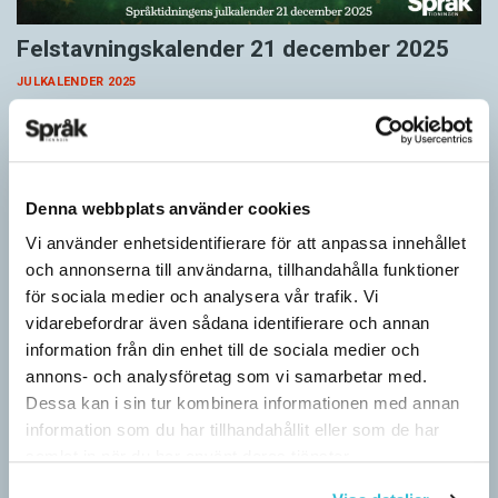
Felstavningskalender 21 december 2025
JULKALENDER 2025
För femte året i följd är Språktidningens julkalender en
felstavningskalender. Varje dag fram till julafton publicerar vi ett
felstavat svenskt ord. I varje felstavat ord…
Denna webbplats använder cookies
Vi använder enhetsidentifierare för att anpassa innehållet
och annonserna till användarna, tillhandahålla funktioner
för sociala medier och analysera vår trafik. Vi
vidarebefordrar även sådana identifierare och annan
information från din enhet till de sociala medier och
annons- och analysföretag som vi samarbetar med.
Dessa kan i sin tur kombinera informationen med annan
information som du har tillhandahållit eller som de har
samlat in när du har använt deras tjänster.
Felstavningskalender 20 december 2025