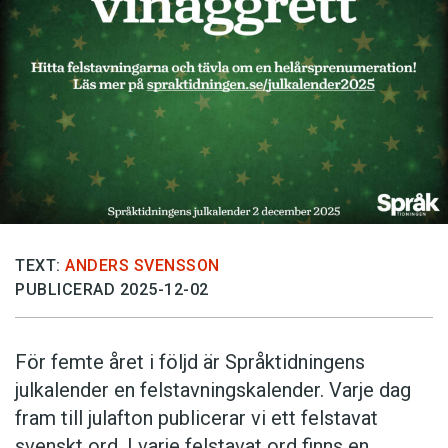
Anmäl till språkpolisen
Föreslå nyord
Annonsera
Prenumerera
Läs Språktidningen digitalt
Press
TEXT:
ANDERS SVENSSON
PUBLICERAD 2025-12-02
För femte året i följd är Språktidningens
julkalender en felstavningskalender. Varje dag
fram till julafton publicerar vi ett felstavat
svenskt ord. I varje felstavat ord finns en