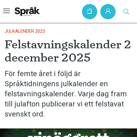
JULKALENDER 2025
Felstavningskalender 2
Hem
december 2025
Artiklar
Krönikor
För femte året i följd är
Språktidningens julkalender en
Språkfrågor
felstavningskalender. Varje dag fram
Skrivtips
till julafton publicerar vi ett felstavat
Bokrecensioner
svenskt ord.
Kviss
Podden