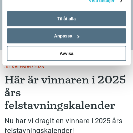
Visa detaljer
JULKALENDER 2025
För femte året i följd är Språktidningens julkalender en
Tillåt alla
felstavningskalender. Varje dag fram till julafton publicerar vi ett
felstavat svenskt ord. I varje felstavat ord…
Anpassa
Avvisa
JULKALENDER 2025
Här är vinnaren i 2025
års
felstavningskalender
Nu har vi dragit en vinnare i 2025 års
felstavningskalender!