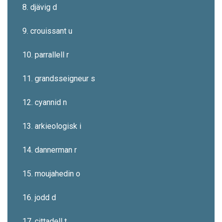
8. djävig d
9. crouissant u
10. parrallell r
11. grandsseigneur s
12. cyannid n
13. arkieologisk i
14. dannerman r
15. moujahedin o
16. jodd d
17. cittadell t