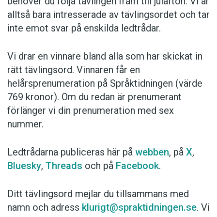
behöver du följa tävlingen fram till julafton. Vi är
alltså bara intresserade av tävlingsordet och tar
inte emot svar på enskilda ledtrådar.
Vi drar en vinnare bland alla som har skickat in
rätt tävlingsord. Vinnaren får en
helårsprenumeration på Språktidningen (värde
769 kronor). Om du redan är prenumerant
förlänger vi din prenumeration med sex
nummer.
Ledtrådarna publiceras här på
webben
, på
X
,
Bluesky
,
Threads
och på
Facebook
.
Ditt tävlingsord mejlar du tillsammans med
namn och adress
klurigt@spraktidningen.se
. Vi