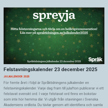
Felstavningskalender 23 december 2025
JULKALENDER 2025
För femte året i följd är Språktidningens julkalender en
felstavningskalender. Varje dag fram till julafton publicerar vi ett
felstavat svenskt ord. I varje felstavat ord finns en bokstav
som inte hör hemma där. Vi utgår från stavningen i Svenska
Akademiens ordlista. Du tävlar genom att identifiera och samla