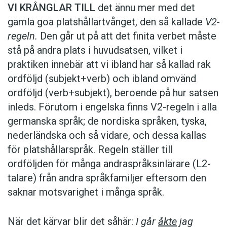
VI KRÅNGLAR TILL
det ännu mer med
det
gamla goa platshållartvånget, den så kallade
V2-
regeln.
Den går ut på att det finita verbet måste
stå på andra plats i huvudsatsen, vilket i
praktiken innebär att vi ibland har så kallad rak
ordföljd (subjekt+verb) och ibland omvänd
ordföljd (verb+subjekt), beroende på hur satsen
inleds. Förutom i engelska finns V2-regeln i alla
germanska språk; de nordiska språken, tyska,
nederländska och så vidare, och dessa kallas
för platshållarspråk. Regeln ställer till
ordföljden för många andraspråksinlärare (L2-
talare) från andra språkfamiljer eftersom den
saknar motsvarighet i många språk.
När det kärvar blir det såhär:
I går
åkte
jag