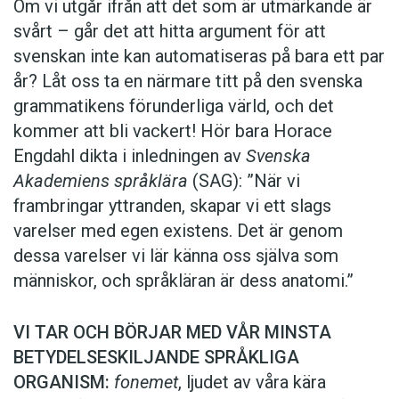
Om vi utgår ifrån att det som är utmärkande är
svårt – går det att hitta argument för att
svenskan inte kan automatiseras på bara ett par
år? Låt oss ta en närmare titt på den svenska
grammatikens förunderliga värld, och det
kommer att bli vackert! Hör bara Horace
Engdahl dikta i inledningen av
Svenska
Akademiens språklära
(SAG): ”När vi
frambringar yttranden, skapar vi ett slags
varelser med egen existens. Det är genom
dessa varelser vi lär känna oss själva som
människor, och språkläran är dess anatomi.”
VI TAR OCH BÖRJAR MED VÅR MINSTA
BETYDELSESKILJANDE SPRÅKLIGA
ORGANISM:
fonemet
, ljudet av våra kära