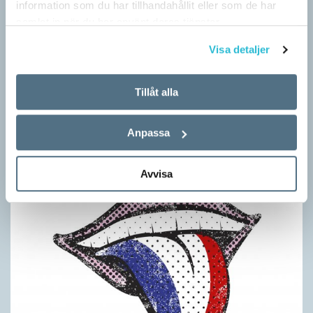
information som du har tillhandahållit eller som de har
samlat in när du har använt deras tjänster.
Visa detaljer
Rätten till språk är allas ansvar
Tillåt alla
DEBATT
Språk engagerar många och angår alla. I år är det valår och då
Anpassa
väcks språkpolitiska debatter till liv igen. Nyligen har ett par
språkpolitiska förslag…
Avvisa