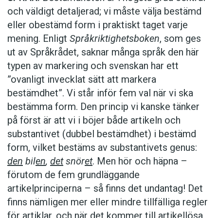
och väldigt detaljerad; vi måste välja bestämd
eller obestämd form i praktiskt taget varje
mening. Enligt
Språkriktighetsboken
, som ges
ut av Språkrådet, saknar många språk den här
typen av markering och svenskan har ett
”ovanligt invecklat sätt att markera
bestämdhet”. Vi står inför fem val när vi ska
bestämma form. Den princip vi kanske tänker
på först är att vi i böjer både artikeln och
substantivet (dubbel bestämdhet) i bestämd
form, vilket bestäms av substantivets genus:
den
bil
en
,
det
snör
et
. Men hör och häpna –
förutom de fem grundläggande
artikelprinciperna – så finns det undantag! Det
finns nämligen mer eller mindre tillfälliga regler
för artiklar, och när det kommer till artikellösa