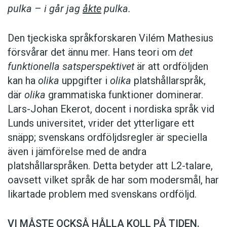
pulka
–
i går jag
åkte
pulka.
Den tjeckiska språkforskaren Vilém Mathesius
försvårar det ännu mer. Hans teori om
det
funktionella satsperspektivet
är att ordföljden
kan ha
olika
uppgifter i
olika
platshållarspråk,
där
olika
grammatiska funktioner dominerar.
Lars-Johan Ekerot, docent i nordiska språk vid
Lunds universitet, vrider det ytterligare ett
snäpp; svenskans ordföljdsregler är speciella
även i jämförelse med de andra
platshållarspråken. Detta betyder att L2-talare,
oavsett vilket språk de har som modersmål, har
likartade problem med svenskans ordföljd.
VI MÅSTE OCKSÅ HÅLLA KOLL PÅ TIDEN.