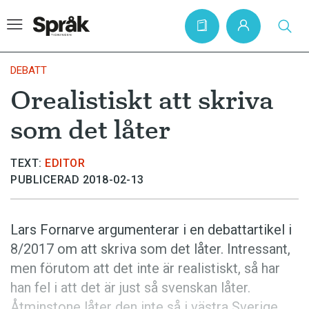
DEBATT
Orealistiskt att skriva
Hem
som det låter
Artiklar
Krönikor
TEXT:
EDITOR
PUBLICERAD 2018-02-13
Språkfrågor
Skrivtips
Lars Fornarve argumenterar i en debattartikel i
Bokrecensioner
8/2017 om att skriva som det låter. Intressant,
Kviss
men förutom att det inte är realistiskt, så har
han fel i att det är just så svenskan låter.
Podden
Åtminstone låter den inte så i västra Sverige,