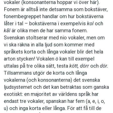
vokaler (konsonanterna hoppar vi över här).
Fonem är alltså inte detsamma som bokstäver,
fonembegreppet handlar om hur bokstäverna
låter i tal – bokstäverna i exempelvis
kol
och
kål
är olika men de har samma fonem.
Svenskan stoltserar med nio vokaler, men om
vi ska räkna in alla ljud som kommer med
språkets korta och långa vokaler blir det hela
arton stycken! Vokalen
ö
kan till exempel
uttalas på tre olika sätt, testa
kött, dörr
och
dör.
Tillsammans utgör de korta och långa
vokalerna (och konsonanterna) det svenska
ljudsystemet och det kan betraktas som ganska
exotiskt: en majoritet av världens språk har
endast tre vokaler, spanskan har fem (a, e, i, o,
u) och inga korta eller långa. För att få till de