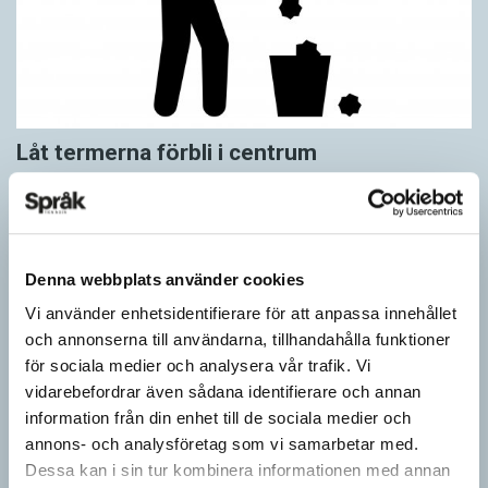
Låt termerna förbli i centrum
DEBATT
Det som har byggts upp under lång tid går snabbt att rasera –
men är svårt att återskapa. Terminologicentrum, TNC, har
funnits i 77 år,…
Denna webbplats använder cookies
Vi använder enhetsidentifierare för att anpassa innehållet
och annonserna till användarna, tillhandahålla funktioner
för sociala medier och analysera vår trafik. Vi
vidarebefordrar även sådana identifierare och annan
information från din enhet till de sociala medier och
annons- och analysföretag som vi samarbetar med.
Dessa kan i sin tur kombinera informationen med annan