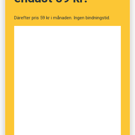
säger heller
äär
där, utan verbet uttalas
ää
.
Därefter pris 59 kr i månaden. Ingen bindningstid.
Resultatet av en så långtgående
stavningsreform skulle vara en minst lika
förvirrad stavning som dagens, utom möjligen
för den minoritet som råkar tala precis enligt
den norm som sätts.
Det skulle förresten kunna urarta till ett mycket
spännande bråk. Vem bestämmer hur svenskan
låter? Intressant i sammanhanget är det
motsatta fenomenet, med människor som tror
att det är ”rätt” att uttala ord så som de stavas
Elinor