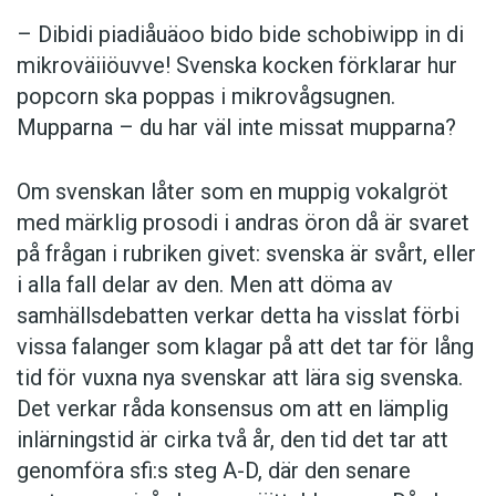
– Dibidi piadiåuäoo bido bide schobiwipp in di
mikroväiiöuvve! Svenska kocken förklarar hur
popcorn ska poppas i mikrovågsugnen.
Mupparna – du har väl inte missat mupparna?
Om svenskan låter som en muppig vokalgröt
med märklig prosodi i andras öron då är svaret
på frågan i rubriken givet: svenska är svårt, eller
i alla fall delar av den. Men att döma av
samhällsdebatten verkar detta ha visslat förbi
vissa falanger som klagar på att det tar för lång
tid för vuxna nya svenskar att lära sig svenska.
Det verkar råda konsensus om att en lämplig
inlärningstid är cirka två år, den tid det tar att
genomföra sfi:s steg A-D, där den senare