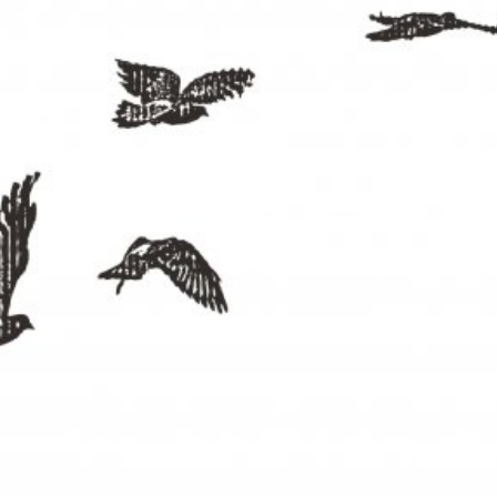
språkpolisen
rd
a
dningen digitalt