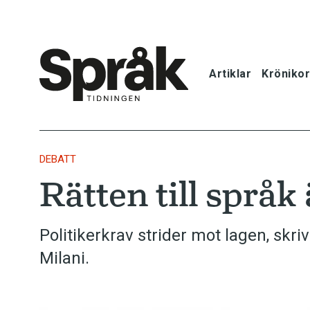
Artiklar
Krönikor
Hem
Artiklar
DEBATT
Rätten till språk
Krönikor
Språkfrågor
Politikerkrav strider mot lagen, skr
Milani.
Skrivtips
Bokrecensi