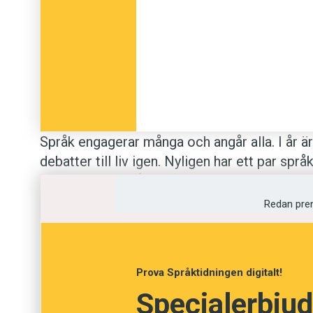
med mer fokus på form och ordförråd för att komm
modersmål.
Modersmålsundervisning
Undervisning i det språk som talas i hemmet, om det
Språk engagerar många och angår alla. I år är
språket elevens modersmål.
debatter till liv igen. Nyligen har ett par spr
invandrades språk i fokus.
Redan pre
Först ut var ett förslag om att avskaffa ä
modersmål, som invandrade, och ibland barn ti
inom ramen för skolans läroplan. I stället sk
Prova Språktidningen digitalt!
svenska, på samma sätt, oavsett bakgrund.
Specialerbjud