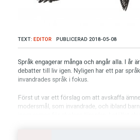
TEXT:
EDITOR
PUBLICERAD 2018-05-08
Språk engagerar många och angår alla. I år är
debatter till liv igen. Nyligen har ett par spr
invandrades språk i fokus.
Först ut var ett förslag om att avskaffa ä
modersmål, som invandrade, och ibland barn ti
inom ramen för skolans läroplan. I stället sk
svenska, på samma sätt, oavsett bakgrund.