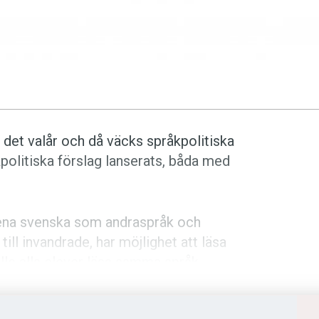
 det valår och då väcks språkpolitiska
åkpolitiska förslag lanserats, båda med
mnena svenska som andraspråk och
ll invandrade, har möjlighet att läsa
ulle alla elever läsa samma språk,