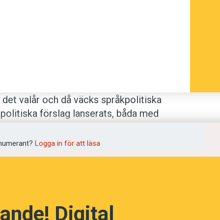
a ikapp elever som har svenska som
 är något annat än svenska. Ofta är det
 det valår och då väcks språkpolitiska
åkpolitiska förslag lanserats, båda med
numerant?
Logga in för att läsa
mnena svenska som andraspråk och
ll invandrade, har möjlighet att läsa
ulle alla elever läsa samma språk,
ande! Digital