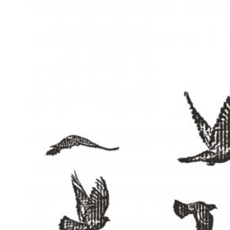
Kviss
Podden
Anmäl till 
Föreslå nyo
Annonsera
Prenumerer
Läs Språkti
Press