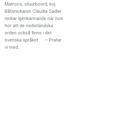
Anmäl till språkpolisen
Matroos, stuurboord, koj.
Båtsnickaren Claudia Sadler
Föreslå nyord
nickar igenkännande när hon
Annonsera
hör att de nederländska
orden också finns i det
Prenumerera
svenska språket. – Pratar
vi med…
Läs Språktidningen digitalt
Press