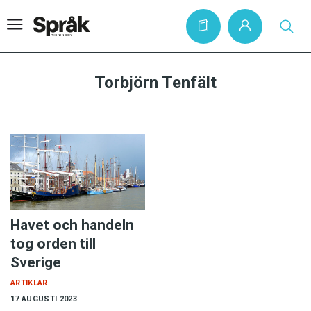
Torbjörn Tenfält
Hem
Artiklar
Krönikor
Språkfrågor
Skrivtips
Havet och handeln
Bokrecensioner
tog orden till
Sverige
Kviss
ARTIKLAR
Podden
17 AUGUSTI 2023