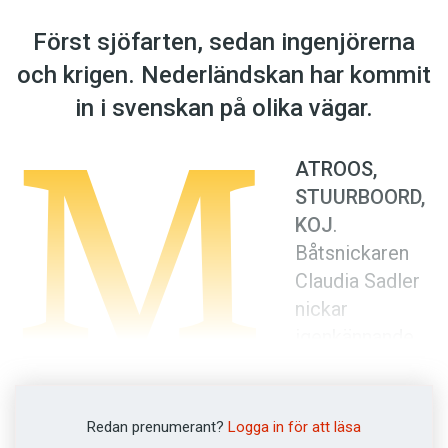
Anmäl till språkpolisen
Först sjöfarten, sedan ingenjörerna
Föreslå nyord
och krigen. Nederländskan har kommit
Annonsera
M
in i svenskan på olika vägar.
Prenumerera
Läs Språktidningen digitalt
ATROOS,
Press
STUURBOORD,
KOJ
.
Båtsnickaren
Claudia Sadler
nickar
igenkännande
när hon hör att
de nederländska orden också finns i det
svenska språket.
Redan prenumerant?
Logga in för att läsa