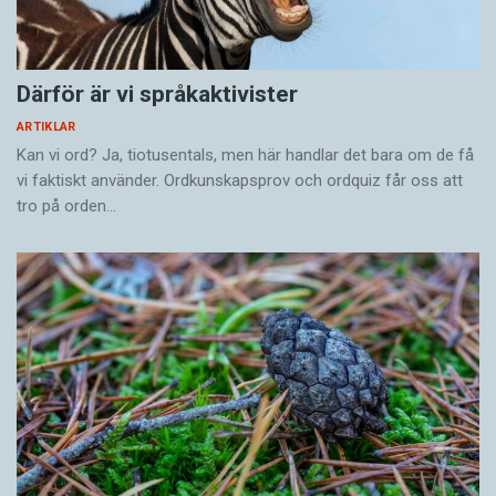
ändrades i stavning och morfologi. På det
sättet blev till exempel
afnemer
till
avnämare
,
afzetten
blev
avsätta
och
gemaak
blev
gemål
.
Därför är vi språkaktivister
ARTIKLAR
Kan vi ord? Ja, tiotusentals, men här handlar det bara om de få
vi faktiskt använder. Ordkunskapsprov och ordquiz får oss att
tro på orden…
– Våra fartyg förde med sig hela västerlandets
Nicoline van der Sijs har kartlagt nederländska ord som
har gått på export till bland annat svenskan.
kunskap till kolonierna. Byråkratin byggdes upp
efter nederländskt mönster och de termer som