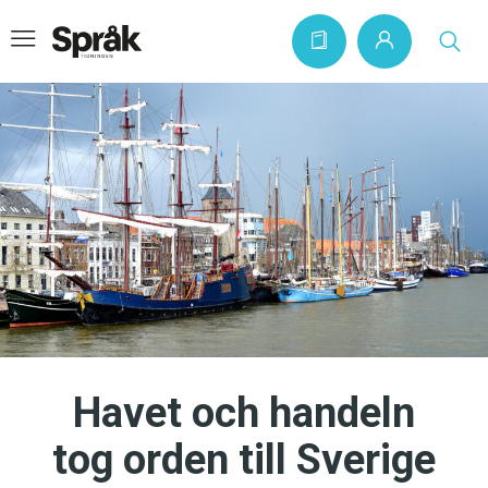
Hem
Artiklar
Krönikor
Språkfrågor
Skrivtips
Bokrecensioner
Havet och handeln
Kviss
tog orden till Sverige
Podden