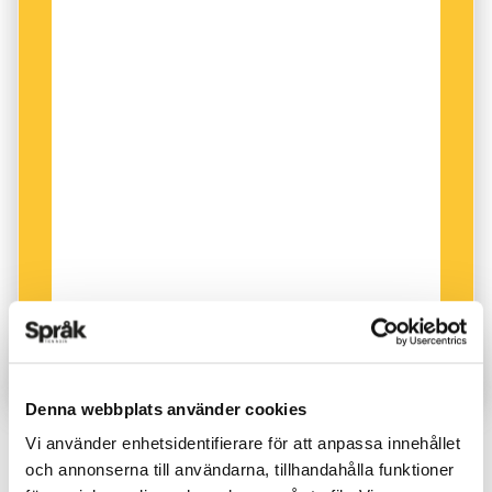
Claudia Sadler.
Inne i pråmen bedriver hon och Andrew sitt
hantverk (eller
handwerk
som man säger i
Nederländerna). Några av verktygen låter
bekanta, till exempel
waterpas
, ’vattenpass’. En
av deras specialiteter är inredning av båtar,
något som även lett till uppdrag att inreda
svårtillgängliga trånga delar av kök hos Ikea,
som har ett varuhus några hundra meter från
hamnen.
Denna webbplats använder cookies
Vi använder enhetsidentifierare för att anpassa innehållet
ARTIKLAR
och annonserna till användarna, tillhandahålla funktioner
PUBLICERAD 2023-08-17