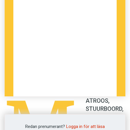
av deras specialiteter är inredning av båtar,
något som även lett till uppdrag att inreda
svårtillgängliga trånga delar av kök hos Ikea,
som har ett varuhus några hundra meter från
hamnen.
M
ATROOS,
STUURBOORD,
KOJ
.
Båtsnickaren
Andrew och Claudia Sadler har många gemensamma
Redan prenumerant?
Logga in för att läsa