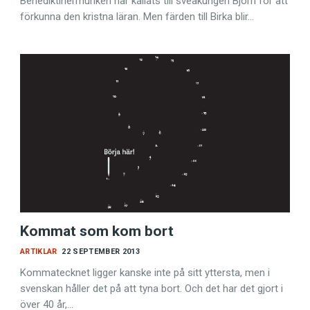
Benediktinermunken har kallats till sveakungen Björn för att
förkunna den kristna läran. Men färden till Birka blir…
Kommat som kom bort
ARTIKLAR
22 SEPTEMBER 2013
Kommatecknet ligger kanske inte på sitt yttersta, men i
svenskan håller det på att tyna bort. Och det har det gjort i
över 40 år,…