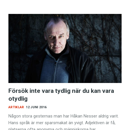
Försök inte vara tydlig när du kan vara
otydlig
ARTIKLAR
12 JUNI 2016
Någon stora gesternas man har Håkan Nesser aldrig varit.
Hans språk är mer sparsmakat än yvigt. Adjektiven är få,
platserna ofta anonyma och människorna har…