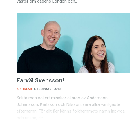
väster om dagens London och…
Farväl Svensson!
ARTIKLAR
5 FEBRUARI 2013
Sakta men säkert minskar skaran av Andersson,
Johansson, Karlsson och Nilsson, våra allra vanligaste
efternamn. För allt fler känns folkhemmets namn inpyrda
och unkna, de…