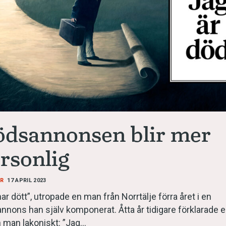
språkpolisen
rd
dsannonsen blir mer
rsonlig
a
AR
17 APRIL 2023
dningen digitalt
ar dött”, utropade en man från Norrtälje förra året i en
nnons han själv komponerat. Åtta år tidigare förklarade 
 man lakoniskt: ”Jag…