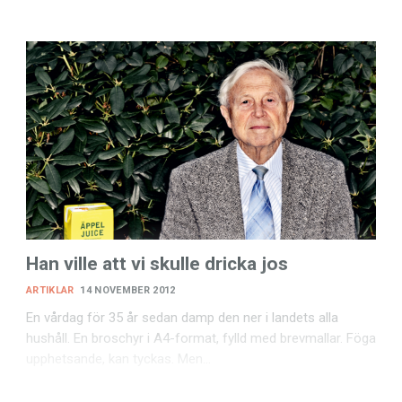
Han ville att vi skulle dricka jos
ARTIKLAR
14 NOVEMBER 2012
En vårdag för 35 år sedan damp den ner i landets alla
hushåll. En broschyr i A4-format, fylld med brevmallar. Föga
upphetsande, kan tyckas. Men…