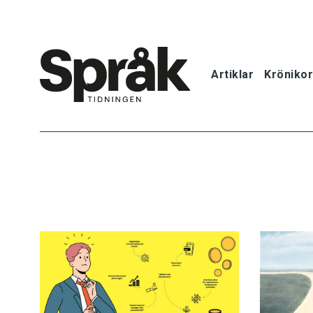
Artiklar
Krönikor
Hem
Artiklar
Krönikor
Språkfrågor
Skrivtips
Bokrecensi