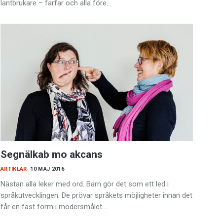
lantbrukare – farfar och alla före…
Segnälkab mo akcans
ARTIKLAR
10 MAJ 2016
Nästan alla leker med ord. Barn gör det som ett led i
språkutvecklingen. De prövar språkets möjligheter innan det
får en fast form i modersmålet.…