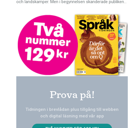
och landskamper. Men i begynnelsen skanderade publiken…
Prova på!
Tidningen i brevlådan plus tillgång till webben
och digital läsning med vår app