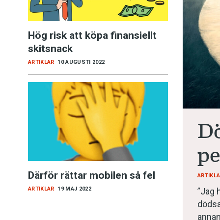
Kviss
Hög risk att köpa finansiellt
Podden
skitsnack
ARTIKLAR
10 AUGUSTI 2022
Anmäl till 
Föreslå nyo
Dö
Annonsera
pe
Prenumerer
Därför rättar mobilen så fel
ARTIKL
Läs Språkti
ARTIKLAR
19 MAJ 2022
”Jag h
dödsa
Press
annan