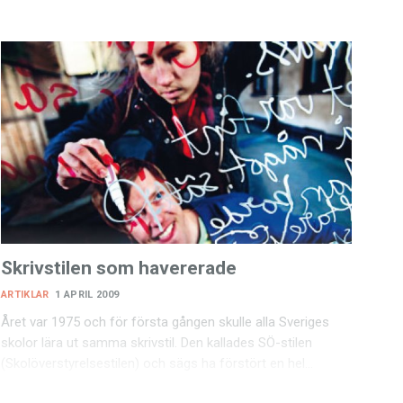
Skrivstilen som havererade
ARTIKLAR
1 APRIL 2009
Året var 1975 och för första gången skulle alla Sveriges
skolor lära ut samma skrivstil. Den kallades SÖ-stilen
(Skolöverstyrelsestilen) och sägs ha förstört en hel…