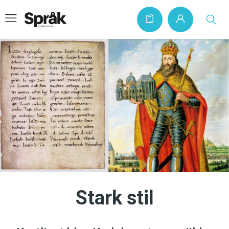
Hem
Artiklar
Krönikor
Språkfrågor
Skrivtips
Bokrecensioner
Stark stil
Kviss
Podden