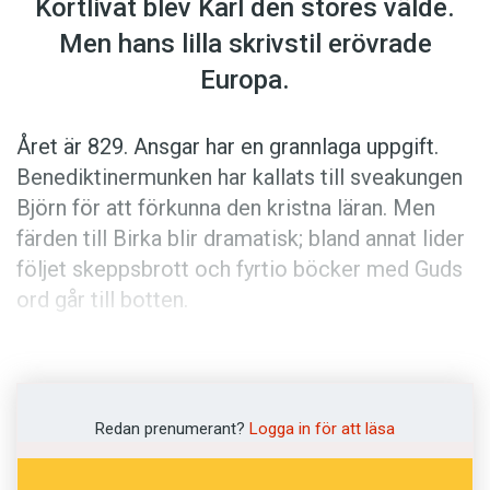
Kortlivat blev Karl den stores välde.
Anmäl till språkpolisen
Men hans lilla skrivstil erövrade
Föreslå nyord
Europa.
Annonsera
Prenumerera
Året är 829. Ansgar har en grannlaga uppgift.
Läs Språktidningen digitalt
Benediktinermunken har kallats till sveakungen
Björn för att förkunna den kristna läran. Men
Press
färden till Birka blir dramatisk; bland annat lider
följet skeppsbrott och fyrtio böcker med Guds
ord går till botten.
Uppdraget från Ludvig den fromme är viktigt.
Den frankiske kejsaren är mån om att sprida
den rätta läran. Danskarna tycks vara med och
Redan prenumerant?
Logga in för att läsa
nu står svearna på tur. Ansgar skaffar nya
böcker.