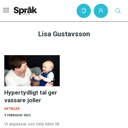
Lisa Gustavsson
Hem
Artiklar
Krönikor
Språkfrågor
Skrivtips
Hypertydligt tal ger
Bokrecensioner
vassare joller
Kviss
ARTIKLAR
9 FEBRUARI 2023
Podden
Vi anpassar oss hela tiden till