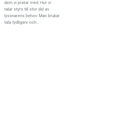
Anmäl till språkpolisen
dem vi pratar med. Hur vi
talar styrs till stor del av
Föreslå nyord
lyssnarens behov. Man brukar
tala tydligare och…
Annonsera
Prenumerera
Läs Språktidningen digitalt
Press