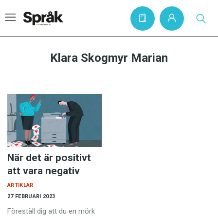
Klara Skogmyr Marian
Hem
Artiklar
Krönikor
Språkfrågor
Skrivtips
När det är positivt
Bokrecensioner
att vara negativ
Kviss
ARTIKLAR
27 FEBRUARI 2023
Podden
Föreställ dig att du en mörk