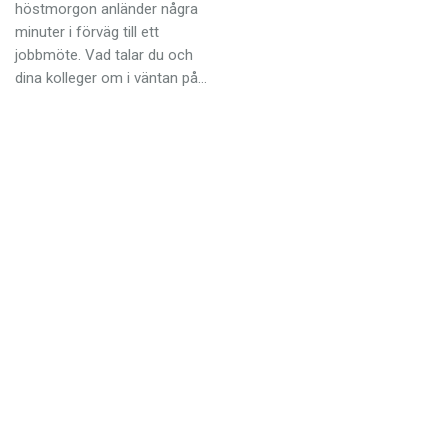
Anmäl till språkpolisen
höstmorgon anländer några
minuter i förväg till ett
Föreslå nyord
jobbmöte. Vad talar du och
dina kolleger om i väntan på…
Annonsera
Prenumerera
Läs Språktidningen digitalt
Press