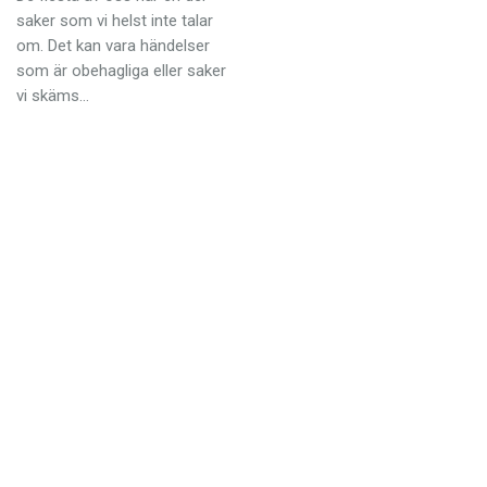
Anmäl till språkpolisen
saker som vi helst inte talar
om. Det kan vara händelser
Föreslå nyord
som är obehagliga eller saker
Annonsera
vi skäms…
Prenumerera
Läs Språktidningen digitalt
Press