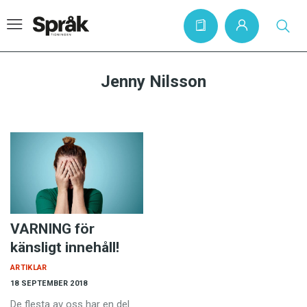
Jenny Nilsson
Hem
Artiklar
Krönikor
Språkfrågor
Skrivtips
VARNING för
Bokrecensioner
känsligt innehåll!
Kviss
ARTIKLAR
18 SEPTEMBER 2018
Podden
De flesta av oss har en del